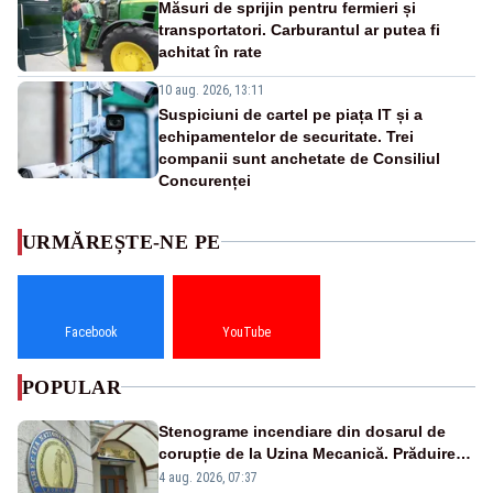
Măsuri de sprijin pentru fermieri și
transportatori. Carburantul ar putea fi
achitat în rate
10 aug. 2026, 13:11
Suspiciuni de cartel pe piața IT și a
echipamentelor de securitate. Trei
companii sunt anchetate de Consiliul
Concurenței
URMĂREȘTE-NE PE
Facebook
YouTube
POPULAR
Stenograme incendiare din dosarul de
corupție de la Uzina Mecanică. Prăduirea
banilor din programul SAFE, interceptată
4 aug. 2026, 07:37