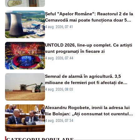
de DNA
Șeful "Apelor Române": Reactorul 2 de la
Cernavodă mai poate funcționa doar 5
zile
4 aug. 2026, 07:41
UNTOLD 2026, line-up complet. Ce artiști
sunt programați în fiecare zi
4 aug. 2026, 07:44
Semnal de alarmă în agricultură. 3,5
milioane de fermieri pot fi afectați de
strategia pentru conservarea
4 aug. 2026, 08:03
biodiversității
Alexandru Rogobete, ironii la adresa lui
Ilie Bolojan: „Ați consumat tot curentul
urmărind șobolani imaginari”
4 aug. 2026, 07:34
CATEGORII POPULARE