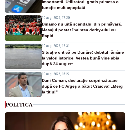
importantă. Utilizatorii gratis primesc o
funcție mult așteptată
10 aug. 2026, 17:20
Dinamo nu uită scandalul din primăvară.
Mesajul postat înaintea derby-ului cu
Rapid
10 aug. 2026, 16:31
Situație critică pe Dunăre: debitul rămâne
la valori istorice. Vestea bună vine abia
după 24 august
10 aug. 2026, 15:22
Dani Coman, declarație surprinzătoare
după ce FC Argeș a bătut Craiova: „Merg
la titlu!”
POLITICA