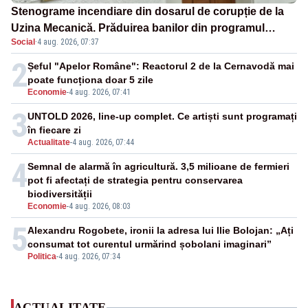
Stenograme incendiare din dosarul de corupție de la
Uzina Mecanică. Prăduirea banilor din programul
Social
·
4 aug. 2026, 07:37
SAFE, interceptată de DNA
2
Șeful "Apelor Române": Reactorul 2 de la Cernavodă mai
poate funcționa doar 5 zile
Economie
-
4 aug. 2026, 07:41
3
UNTOLD 2026, line-up complet. Ce artiști sunt programați
în fiecare zi
Actualitate
-
4 aug. 2026, 07:44
4
Semnal de alarmă în agricultură. 3,5 milioane de fermieri
pot fi afectați de strategia pentru conservarea
biodiversității
Economie
-
4 aug. 2026, 08:03
5
Alexandru Rogobete, ironii la adresa lui Ilie Bolojan: „Ați
consumat tot curentul urmărind șobolani imaginari”
Politica
-
4 aug. 2026, 07:34
ACTUALITATE