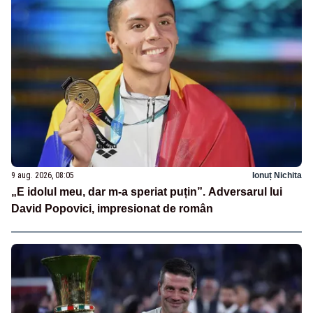
9 aug. 2026, 08:05
Ionuț Nichita
„E idolul meu, dar m-a speriat puțin”. Adversarul lui
David Popovici, impresionat de român