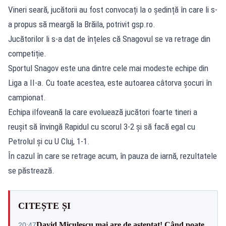
Vineri seară, jucătorii au fost convocați la o ședință în care li s-
a propus să meargă la Brăila, potrivit gsp.ro.
Jucătorilor li s-a dat de înțeles că Snagovul se va retrage din
competiție.
Sportul Snagov este una dintre cele mai modeste echipe din
Liga a II-a. Cu toate acestea, este autoarea câtorva șocuri în
campionat.
Echipa ilfoveană la care evoluează jucători foarte tineri a
reușit să învingă Rapidul cu scorul 3-2 și să facă egal cu
Petrolul și cu U Cluj, 1-1.
În cazul în care se retrage acum, în pauza de iarnă, rezultatele
se păstrează.
CITEȘTE ȘI
David Miculescu mai are de așteptat! Când poate
20:47