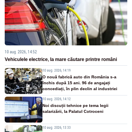
10 aug. 2026, 14:52
Vehiculele electrice, la mare căutare printre români
10 aug. 2026, 14:19
O nouă fabrică auto din România s-a
închis după 15 ani. 96 de angajați
concediați, în plin declin al industriei
10 aug. 2026, 14:12
Noi discuții tehnice pe tema legii
salarizării, la Palatul Cotroceni
10 aug. 2026, 13:33