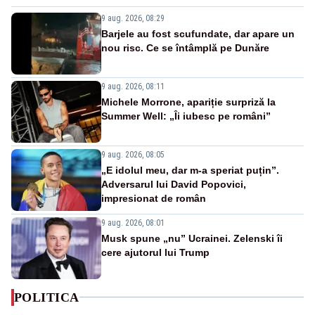
9 aug. 2026, 08:29
Barjele au fost scufundate, dar apare un
nou risc. Ce se întâmplă pe Dunăre
9 aug. 2026, 08:11
Michele Morrone, apariție surpriză la
Summer Well: „Îi iubesc pe români”
9 aug. 2026, 08:05
„E idolul meu, dar m-a speriat puțin”.
Adversarul lui David Popovici,
impresionat de român
9 aug. 2026, 08:01
Musk spune „nu” Ucrainei. Zelenski îi
cere ajutorul lui Trump
POLITICA