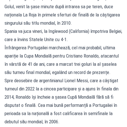
Golul, venit la șase minute după intrarea sa pe teren, duce
naționala La Roja în primele sferturi de finală de la câștigarea
singurului său titlu mondial, în 2010.
Spania va juca vineri, la Inglewood (California) împotriva Belgiei,
care a învins Statele Unite cu 4-1.
Înfrângerea Portugaliei marchează, cel mai probabil, ultima
apariție la Cupa Mondială pentru Cristiano Ronaldo, atacantul
în vârstă de 41 de ani, care a marcat trei goluri la al șaselea
său turneu final mondial, egalând un record de prezențe.
Spre deosebire de argentinianul Lionel Messi, care a câștigat
turneul din 2022 la a cincea participare și a ajuns în finala din
2014, Ronaldo își încheie a șasea Cupă Mondială fără să fi
disputat o finală. Cea mai bună performanță a Portugaliei în
perioada sa la națională a fost calificarea în semifinale la
debutul său mondial, în 2006.