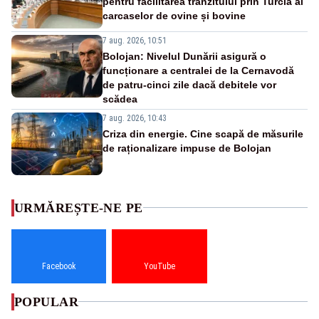
pentru facilitarea tranzitului prin Turcia al
carcaselor de ovine și bovine
7 aug. 2026, 10:51
Bolojan: Nivelul Dunării asigură o
funcționare a centralei de la Cernavodă
de patru-cinci zile dacă debitele vor
scădea
7 aug. 2026, 10:43
Criza din energie. Cine scapă de măsurile
de raționalizare impuse de Bolojan
URMĂREȘTE-NE PE
Facebook
YouTube
POPULAR