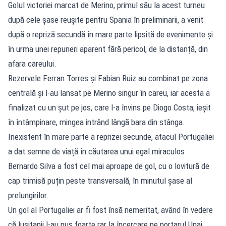
Golul victoriei marcat de Merino, primul său la acest turneu
după cele șase reușite pentru Spania în preliminarii, a venit
după o repriză secundă în mare parte lipsită de evenimente și
în urma unei repuneri aparent fără pericol, de la distanță, din
afara careului.
Rezervele Ferran Torres și Fabian Ruiz au combinat pe zona
centrală și l-au lansat pe Merino singur în careu, iar acesta a
finalizat cu un șut pe jos, care l-a învins pe Diogo Costa, ieșit
în întâmpinare, mingea intrând lângă bara din stânga.
Inexistent în mare parte a reprizei secunde, atacul Portugaliei
a dat semne de viață în căutarea unui egal miraculos.
Bernardo Silva a fost cel mai aproape de gol, cu o lovitură de
cap trimisă puțin peste transversală, în minutul șase al
prelungirilor.
Un gol al Portugaliei ar fi fost însă nemeritat, având în vedere
că lusitanii l-au pus foarte rar la încercare pe portarul Unai