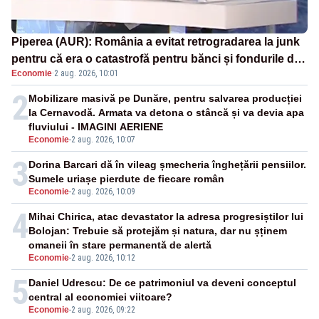
Piperea (AUR): România a evitat retrogradarea la junk
pentru că era o catastrofă pentru bănci și fondurile de
Economie
·
2 aug. 2026, 10:01
pensii
2
Mobilizare masivă pe Dunăre, pentru salvarea producției
la Cernavodă. Armata va detona o stâncă și va devia apa
fluviului - IMAGINI AERIENE
Economie
-
2 aug. 2026, 10:07
3
Dorina Barcari dă în vileag șmecheria înghețării pensiilor.
Sumele uriașe pierdute de fiecare român
Economie
-
2 aug. 2026, 10:09
4
Mihai Chirica, atac devastator la adresa progresiștilor lui
Bolojan: Trebuie să protejăm și natura, dar nu șținem
omaneii în stare permanentă de alertă
Economie
-
2 aug. 2026, 10:12
5
Daniel Udrescu: De ce patrimoniul va deveni conceptul
central al economiei viitoare?
Economie
-
2 aug. 2026, 09:22