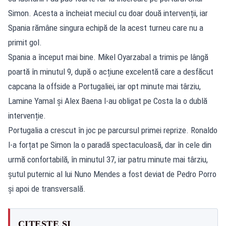
Simon. Acesta a încheiat meciul cu doar două intervenții, iar
Spania rămâne singura echipă de la acest turneu care nu a
primit gol.
Spania a început mai bine. Mikel Oyarzabal a trimis pe lângă
poartă în minutul 9, după o acțiune excelentă care a desfăcut
capcana la offside a Portugaliei, iar opt minute mai târziu,
Lamine Yamal și Alex Baena l-au obligat pe Costa la o dublă
intervenție.
Portugalia a crescut în joc pe parcursul primei reprize. Ronaldo
l-a forțat pe Simon la o paradă spectaculoasă, dar în cele din
urmă confortabilă, în minutul 37, iar patru minute mai târziu,
șutul puternic al lui Nuno Mendes a fost deviat de Pedro Porro
și apoi de transversală.
CITEȘTE ȘI