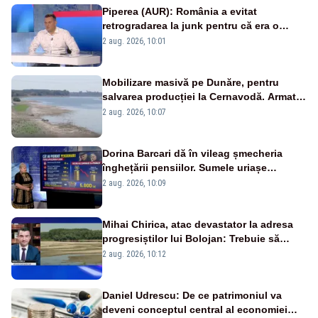
Piperea (AUR): România a evitat
retrogradarea la junk pentru că era o
catastrofă pentru bănci și fondurile de
2 aug. 2026, 10:01
pensii
Mobilizare masivă pe Dunăre, pentru
salvarea producției la Cernavodă. Armata
va detona o stâncă și va devia apa
2 aug. 2026, 10:07
fluviului - IMAGINI AERIENE
Dorina Barcari dă în vileag șmecheria
înghețării pensiilor. Sumele uriașe
pierdute de fiecare român
2 aug. 2026, 10:09
Mihai Chirica, atac devastator la adresa
progresiștilor lui Bolojan: Trebuie să
protejăm și natura, dar nu șținem omaneii
2 aug. 2026, 10:12
în stare permanentă de alertă
Daniel Udrescu: De ce patrimoniul va
deveni conceptul central al economiei