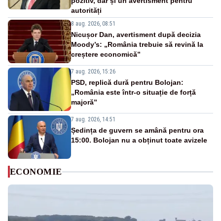
pozitiv, dar și un avertisment pentru
autorități
8 aug. 2026, 08:51
Nicușor Dan, avertisment după decizia
Moody’s: „România trebuie să revină la
creștere economică”
7 aug. 2026, 15:26
PSD, replică dură pentru Bolojan:
„România este într-o situație de forță
majoră”
7 aug. 2026, 14:51
Ședința de guvern se amână pentru ora
15:00. Bolojan nu a obținut toate avizele
ECONOMIE