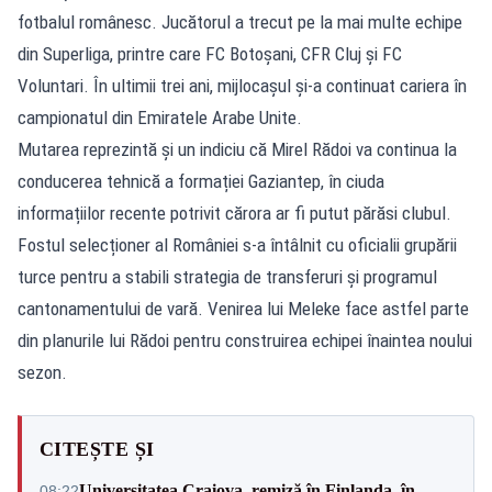
fotbalul românesc. Jucătorul a trecut pe la mai multe echipe
din Superliga, printre care FC Botoșani, CFR Cluj și FC
Voluntari. În ultimii trei ani, mijlocașul și-a continuat cariera în
campionatul din Emiratele Arabe Unite.
Mutarea reprezintă și un indiciu că Mirel Rădoi va continua la
conducerea tehnică a formației Gaziantep, în ciuda
informațiilor recente potrivit cărora ar fi putut părăsi clubul.
Fostul selecționer al României s-a întâlnit cu oficialii grupării
turce pentru a stabili strategia de transferuri și programul
cantonamentului de vară. Venirea lui Meleke face astfel parte
din planurile lui Rădoi pentru construirea echipei înaintea noului
sezon.
CITEȘTE ȘI
Universitatea Craiova, remiză în Finlanda, în
08:22