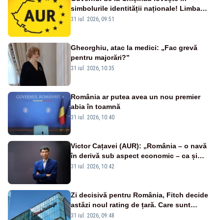
simbolurile identității naționale! Limba
română nu se economisește! Limba
31 iul. 2026, 09:51
română se sărbătorește!
Gheorghiu, atac la medici: „Fac grevă
pentru majorări?”
31 iul. 2026, 10:35
România ar putea avea un nou premier
abia în toamnă
31 iul. 2026, 10:40
Victor Cațavei (AUR): „România – o navă
în derivă sub aspect economic – ca și
rezultat al guvernărilor din ultimii 36 de
31 iul. 2026, 10:42
ani”
Zi decisivă pentru România, Fitch decide
astăzi noul rating de țară. Care sunt
efectele retrogradării la categoria „junk”
31 iul. 2026, 09:48