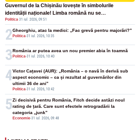
Guvernul de la Chișinău lovește în simbolurile
identității naționale! Limba română nu se
Politica
·
31 iul. 2026, 09:51
economisește! Limba română se sărbătorește!
2
Gheorghiu, atac la medici: „Fac grevă pentru majorări?”
Politica
-
31 iul. 2026, 10:35
3
România ar putea avea un nou premier abia în toamnă
Politica
-
31 iul. 2026, 10:40
4
Victor Cațavei (AUR): „România – o navă în derivă sub
aspect economic – ca și rezultat al guvernărilor din
ultimii 36 de ani”
Politica
-
31 iul. 2026, 10:42
5
Zi decisivă pentru România, Fitch decide astăzi noul
rating de țară. Care sunt efectele retrogradării la
categoria „junk”
Economie
-
31 iul. 2026, 09:48