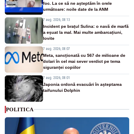
foc. La ce să ne așteptăm în orele
următoare: noile date de la ANM
7 aug. 2026, 08:13
Incident pe brațul Sulina: o navă de marfă
a eșuat la mal. Mai multe ambarcațiuni,
lovite
7 aug. 2026, 08:07
Meta, sancționată cu 567 de milioane de
dolari în cel mai sever verdict pe tema
siguranței copiilor
7 aug. 2026, 08:01
Japonia ordonă evacuări în așteptarea
taifunului Dolphin
POLITICA