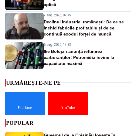
aplică
7 aug. 2026, 07:45
Declinul industriei românești: De ce se
închid fabricile profitabile și de ce
continuă exodul forței de muncă
6 aug. 2026, 17:38
Ilie Bolojan anunță ieftinirea
carburanților: Petromidia revine la
capacitate maximă
URMĂREȘTE-NE PE
Facebook
YouTube
POPULAR
Guvernul de la Chișinău lovește în