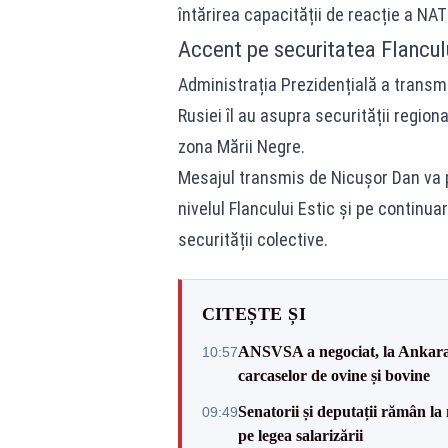
întărirea capacității de reacție a NAT
Accent pe securitatea Flanculu
Administrația Prezidențială a transm
Rusiei îl au asupra securității region
zona Mării Negre.
Mesajul transmis de Nicușor Dan va p
nivelul Flancului Estic și pe continu
securității colective.
CITEȘTE ȘI
ANSVSA a negociat, la Ankara, 
10:57
carcaselor de ovine și bovine
Senatorii și deputații rămân la
09:49
pe legea salarizării