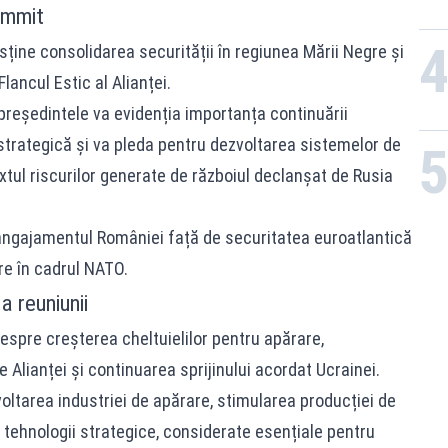
ummit
sține consolidarea securității în regiunea Mării Negre și
lancul Estic al Alianței.
 președintele va evidenția importanța continuării
 strategică și va pleda pentru dezvoltarea sistemelor de
xtul riscurilor generate de războiul declanșat de Rusia
 angajamentul României față de securitatea euroatlantică
are în cadrul NATO.
 reuniunii
espre creșterea cheltuielilor pentru apărare,
e Alianței și continuarea sprijinului acordat Ucrainei.
oltarea industriei de apărare, stimularea producției de
n tehnologii strategice, considerate esențiale pentru