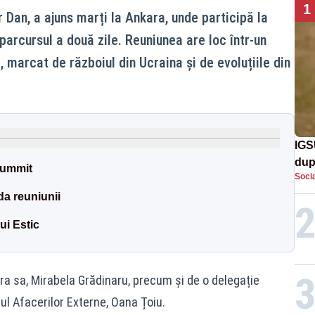
1
 Dan, a ajuns marți la Ankara, unde participă la
rcursul a două zile. Reuniunea are loc într-un
, marcat de războiul din Ucraina și de evoluțiile din
IGS
dup
summit
Socia
met
a reuniunii
ui Estic
era sa, Mirabela Grădinaru, precum și de o delegație
rul Afacerilor Externe, Oana Țoiu.