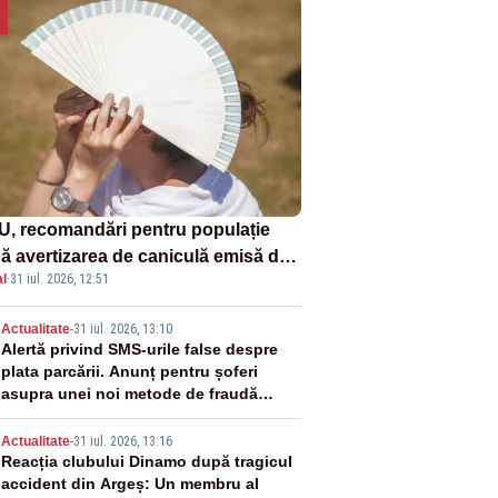
U, recomandări pentru populație
ă avertizarea de caniculă emisă de
l
·
31 iul. 2026, 12:51
eorologi
2
Actualitate
-
31 iul. 2026, 13:10
Alertă privind SMS-urile false despre
plata parcării. Anunț pentru șoferi
asupra unei noi metode de fraudă
online
3
Actualitate
-
31 iul. 2026, 13:16
Reacția clubului Dinamo după tragicul
accident din Argeș: Un membru al