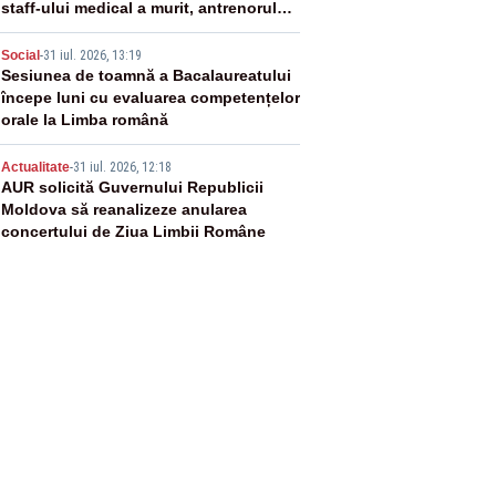
staff-ului medical a murit, antrenorul
Adrian Ropotan este în spital
4
Social
-
31 iul. 2026, 13:19
Sesiunea de toamnă a Bacalaureatului
începe luni cu evaluarea competențelor
orale la Limba română
5
Actualitate
-
31 iul. 2026, 12:18
AUR solicită Guvernului Republicii
Moldova să reanalizeze anularea
concertului de Ziua Limbii Române