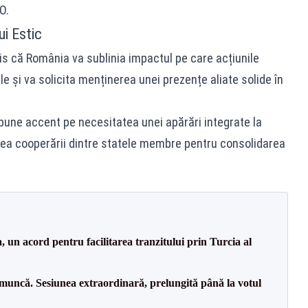
O.
i Estic
is că România va sublinia impactul pe care acțiunile
ale și va solicita menținerea unei prezențe aliate solide în
une accent pe necesitatea unei apărări integrate la
area cooperării dintre statele membre pentru consolidarea
un acord pentru facilitarea tranzitului prin Turcia al
 muncă. Sesiunea extraordinară, prelungită până la votul