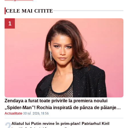
CELE MAI CITITE
1
Zendaya a furat toate privirile la premiera noului
„Spider-Man”! Rochia inspirată de pânza de păianjen a
Actualitate
·
30 iul. 2026, 18:56
făcut senzație
2
Aliatul lui Putin revine în prim-plan! Patriarhul Kiril