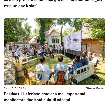
iveală o problemă mult mai gravă. Ghizii montani: „Nu
este un caz izolat”
6 aug. 2026, 13:16
Stoica Marian
Festivalul Haferland este cea mai importantă
manifestare dedicată culturii săsești