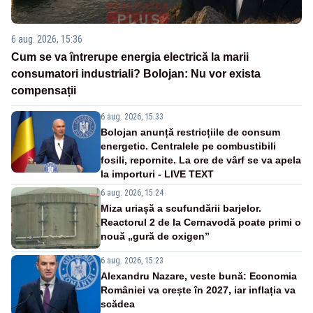
6 aug. 2026, 15:36
Cum se va întrerupe energia electrică la marii
consumatori industriali? Bolojan: Nu vor exista
compensații
6 aug. 2026, 15:33
Bolojan anunță restricțiile de consum
energetic. Centralele pe combustibili
fosili, repornite. La ore de vârf se va apela
la importuri - LIVE TEXT
6 aug. 2026, 15:24
Miza uriașă a scufundării barjelor.
Reactorul 2 de la Cernavodă poate primi o
nouă „gură de oxigen”
6 aug. 2026, 15:23
Alexandru Nazare, veste bună: Economia
României va crește în 2027, iar inflația va
scădea