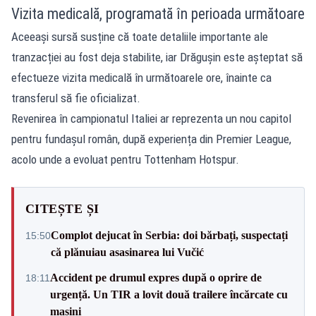
Vizita medicală, programată în perioada următoare
Aceeași sursă susține că toate detaliile importante ale
tranzacției au fost deja stabilite, iar Drăgușin este așteptat să
efectueze vizita medicală în următoarele ore, înainte ca
transferul să fie oficializat.
Revenirea în campionatul Italiei ar reprezenta un nou capitol
pentru fundașul român, după experiența din Premier League,
acolo unde a evoluat pentru Tottenham Hotspur.
CITEȘTE ȘI
Complot dejucat în Serbia: doi bărbați, suspectați
15:50
că plănuiau asasinarea lui Vučić
Accident pe drumul expres după o oprire de
18:11
urgență. Un TIR a lovit două trailere încărcate cu
mașini