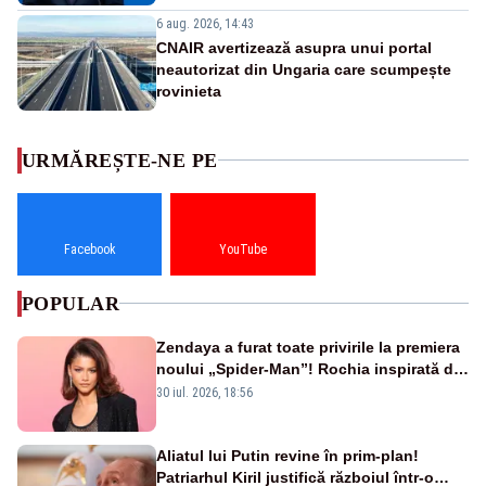
6 aug. 2026, 14:43
CNAIR avertizează asupra unui portal
neautorizat din Ungaria care scumpește
rovinieta
URMĂREȘTE-NE PE
Facebook
YouTube
POPULAR
Zendaya a furat toate privirile la premiera
noului „Spider-Man”! Rochia inspirată de
pânza de păianjen a făcut senzație
30 iul. 2026, 18:56
Aliatul lui Putin revine în prim-plan!
Patriarhul Kiril justifică războiul într-o