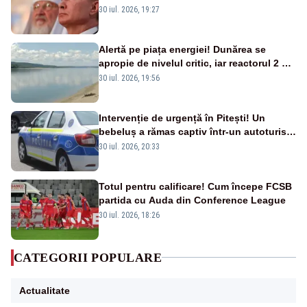
nouă carte
30 iul. 2026, 19:27
Alertă pe piața energiei! Dunărea se
apropie de nivelul critic, iar reactorul 2 de
la Cernavodă ar putea fi oprit
30 iul. 2026, 19:56
Intervenție de urgență în Pitești! Un
bebeluș a rămas captiv într-un autoturism
din cauza unei defecțiuni
30 iul. 2026, 20:33
Totul pentru calificare! Cum începe FCSB
partida cu Auda din Conference League
30 iul. 2026, 18:26
CATEGORII POPULARE
Actualitate