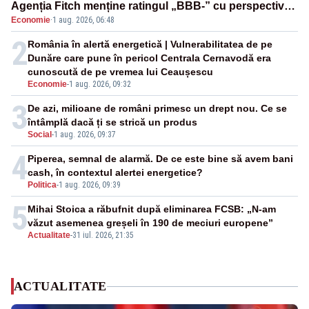
Agenția Fitch menține ratingul „BBB-” cu perspectivă
Economie
·
1 aug. 2026, 06:48
negativă
2
România în alertă energetică | Vulnerabilitatea de pe
Dunăre care pune în pericol Centrala Cernavodă era
cunoscută de pe vremea lui Ceaușescu
Economie
-
1 aug. 2026, 09:32
3
De azi, milioane de români primesc un drept nou. Ce se
întâmplă dacă ți se strică un produs
Social
-
1 aug. 2026, 09:37
4
Piperea, semnal de alarmă. De ce este bine să avem bani
cash, în contextul alertei energetice?
Politica
-
1 aug. 2026, 09:39
5
Mihai Stoica a răbufnit după eliminarea FCSB: „N-am
văzut asemenea greșeli în 190 de meciuri europene”
Actualitate
-
31 iul. 2026, 21:35
ACTUALITATE