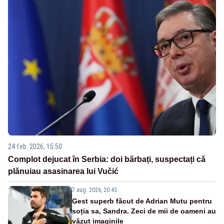
24 feb. 2026, 15:50
Complot dejucat în Serbia: doi bărbați, suspectați că
plănuiau asasinarea lui Vučić
7 aug. 2026, 20:43
Gest superb făcut de Adrian Mutu pentru
soția sa, Sandra. Zeci de mii de oameni au
văzut imaginile