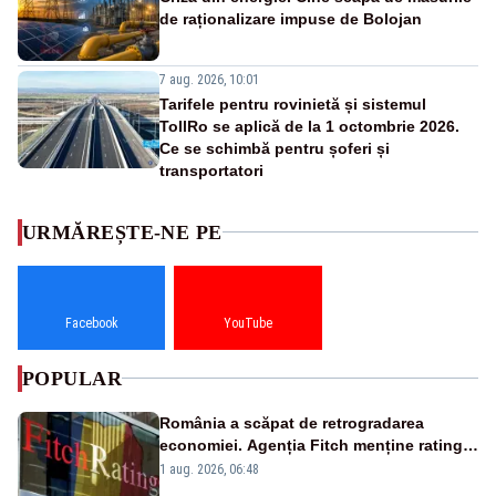
de raționalizare impuse de Bolojan
7 aug. 2026, 10:01
Tarifele pentru rovinietă și sistemul
TollRo se aplică de la 1 octombrie 2026.
Ce se schimbă pentru șoferi și
transportatori
URMĂREȘTE-NE PE
Facebook
YouTube
POPULAR
România a scăpat de retrogradarea
economiei. Agenția Fitch menține ratingul
„BBB-” cu perspectivă negativă
1 aug. 2026, 06:48