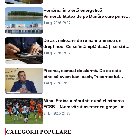
România în alertă energetică |
Vulnerabilitatea de pe Dunăre care pune
în pericol Centrala Cernavodă era
1 aug. 2026, 09:32
cunoscută de pe vremea lui Ceaușescu
De azi, milioane de români primesc un
drept nou. Ce se întâmplă dacă ți se strică
un produs
1 aug. 2026, 09:37
Piperea, semnal de alarmă. De ce este
bine să avem bani cash, în contextul
alertei energetice?
1 aug. 2026, 09:39
Mihai Stoica a răbufnit după eliminarea
FCSB: „N-am văzut asemenea greșeli în
190 de meciuri europene”
31 iul. 2026, 21:35
CATEGORII POPULARE