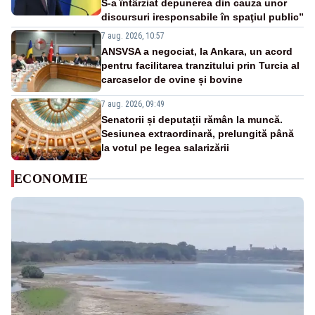
S-a întârziat depunerea din cauza unor
discursuri iresponsabile în spaţiul public”
7 aug. 2026, 10:57
ANSVSA a negociat, la Ankara, un acord
pentru facilitarea tranzitului prin Turcia al
carcaselor de ovine și bovine
7 aug. 2026, 09:49
Senatorii și deputații rămân la muncă.
Sesiunea extraordinară, prelungită până
la votul pe legea salarizării
ECONOMIE