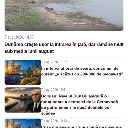
7 aug. 2026, 14:03
Dunărea crește ușor la intrarea în țară, dar rămâne mult
sub media lunii august
7 aug. 2026, 13:02
În intervalul orar de seară, consumul de
curent „a scăzut cu 200-300 de megawați”
7 aug. 2026, 10:51
Bolojan: Nivelul Dunării asigură o
funcționare a centralei de la Cernavodă
de patru-cinci zile dacă debitele vor
scădea
7 aug. 2026, 10:43
Criza din energie. Cine scapă de măsurile