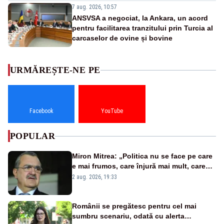
7 aug. 2026, 10:57
ANSVSA a negociat, la Ankara, un acord
pentru facilitarea tranzitului prin Turcia al
carcaselor de ovine și bovine
URMĂREȘTE-NE PE
Facebook
YouTube
POPULAR
Miron Mitrea: „Politica nu se face pe care
e mai frumos, care înjură mai mult, care
țipă mai tare, ci pe proiecte”
2 aug. 2026, 19:33
Românii se pregătesc pentru cel mai
sumbru scenariu, odată cu alerta