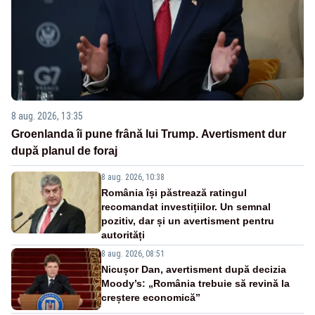
8 aug. 2026, 13:35
Groenlanda îi pune frână lui Trump. Avertisment dur
după planul de foraj
8 aug. 2026, 10:38
România își păstrează ratingul
recomandat investițiilor. Un semnal
pozitiv, dar și un avertisment pentru
autorități
8 aug. 2026, 08:51
Nicușor Dan, avertisment după decizia
Moody’s: „România trebuie să revină la
creștere economică”