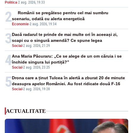
Politica
·
2 aug. 2026, 19:33
2
Românii se pregătesc pentru cel mai sumbru
scenariu, odată cu alerta energetică
Economie
-
2 aug. 2026, 19:34
3
Dacă radarul te prinde de mai multe ori în aceeași zi,
scapi cu o singură amendă? Ce spune legea
Social
-
2 aug. 2026, 21:29
4
Ana Maria Păcuraru: „Ce se alege de un om căruia i se
închide singura lui portiță?”
Social
-
2 aug. 2026, 23:25
5
Drona care a ținut Tulcea în alertă a zburat 20 de minute
deasupra apelor României. Au fost ridicate două F-16
Social
-
2 aug. 2026, 19:28
ACTUALITATE