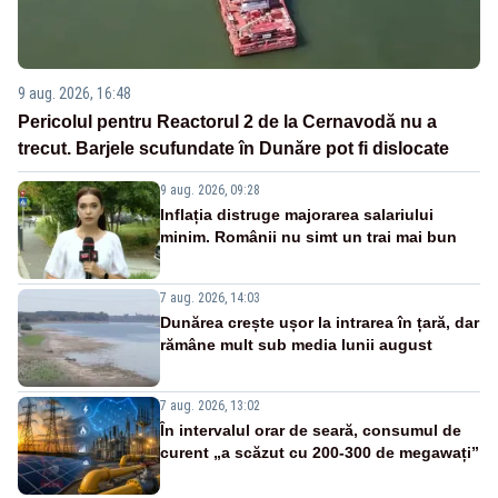
9 aug. 2026, 16:48
Pericolul pentru Reactorul 2 de la Cernavodă nu a
trecut. Barjele scufundate în Dunăre pot fi dislocate
9 aug. 2026, 09:28
Inflația distruge majorarea salariului
minim. Românii nu simt un trai mai bun
7 aug. 2026, 14:03
Dunărea crește ușor la intrarea în țară, dar
rămâne mult sub media lunii august
7 aug. 2026, 13:02
În intervalul orar de seară, consumul de
curent „a scăzut cu 200-300 de megawați”