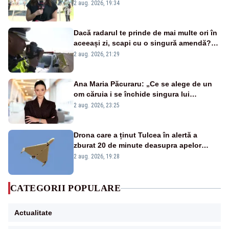
energetică
2 aug. 2026, 19:34
Dacă radarul te prinde de mai multe ori în
aceeași zi, scapi cu o singură amendă?
Ce spune legea
2 aug. 2026, 21:29
Ana Maria Păcuraru: „Ce se alege de un
om căruia i se închide singura lui
portiță?”
2 aug. 2026, 23:25
Drona care a ținut Tulcea în alertă a
zburat 20 de minute deasupra apelor
României. Au fost ridicate două F-16
2 aug. 2026, 19:28
CATEGORII POPULARE
Actualitate