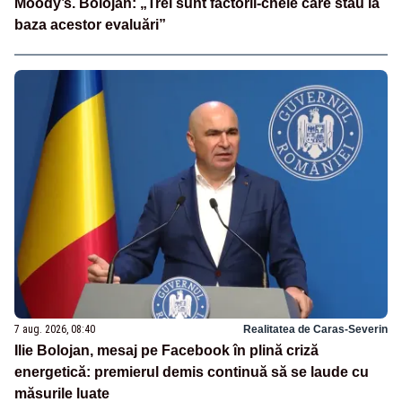
Moody’s. Bolojan: „Trei sunt factorii-cheie care stau la
baza acestor evaluări”
7 aug. 2026, 08:40
Realitatea de Caras-Severin
Ilie Bolojan, mesaj pe Facebook în plină criză
energetică: premierul demis continuă să se laude cu
măsurile luate