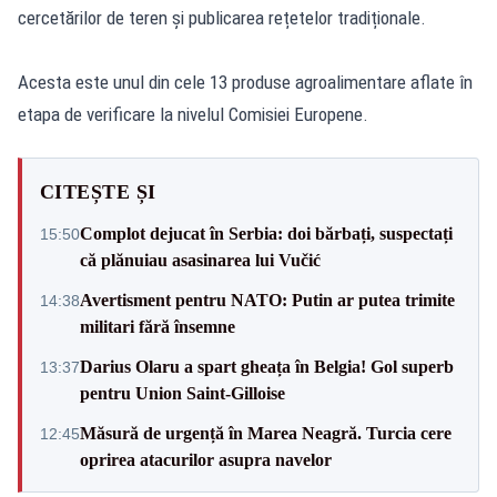
cercetărilor de teren și publicarea rețetelor tradiționale.
Acesta este unul din cele 13 produse agroalimentare aflate în
etapa de verificare la nivelul Comisiei Europene.
CITEȘTE ȘI
Complot dejucat în Serbia: doi bărbați, suspectați
15:50
că plănuiau asasinarea lui Vučić
Avertisment pentru NATO: Putin ar putea trimite
14:38
militari fără însemne
Darius Olaru a spart gheața în Belgia! Gol superb
13:37
pentru Union Saint-Gilloise
Măsură de urgență în Marea Neagră. Turcia cere
12:45
oprirea atacurilor asupra navelor