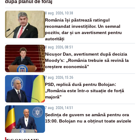
după planul de foraj
8 aug. 2026, 10:38
România își păstrează ratingul
recomandat investițiilor. Un semnal
pozitiv, dar și un avertisment pentru
autorități
8 aug. 2026, 08:51
Nicușor Dan, avertisment după decizia
Moody’s: „România trebuie să revină la
creștere economică”
7 aug. 2026, 15:26
PSD, replică dură pentru Bolojan:
„România este într-o situație de forță
majoră”
7 aug. 2026, 14:51
Ședința de guvern se amână pentru ora
15:00. Bolojan nu a obținut toate avizele