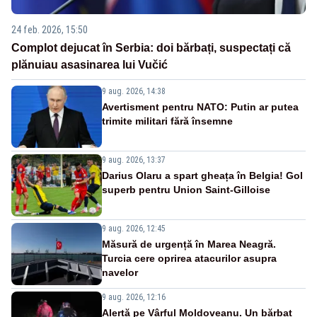
24 feb. 2026, 15:50
Complot dejucat în Serbia: doi bărbați, suspectați că
plănuiau asasinarea lui Vučić
9 aug. 2026, 14:38
Avertisment pentru NATO: Putin ar putea
trimite militari fără însemne
9 aug. 2026, 13:37
Darius Olaru a spart gheața în Belgia! Gol
superb pentru Union Saint-Gilloise
9 aug. 2026, 12:45
Măsură de urgență în Marea Neagră.
Turcia cere oprirea atacurilor asupra
navelor
9 aug. 2026, 12:16
Alertă pe Vârful Moldoveanu. Un bărbat