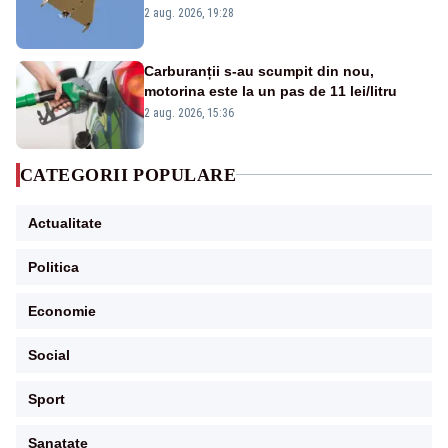
României. Au fost ridicate două F-16
2 aug. 2026, 19:28
Carburanții s-au scumpit din nou,
motorina este la un pas de 11 lei/litru
2 aug. 2026, 15:36
CATEGORII POPULARE
Actualitate
Politica
Economie
Social
Sport
Sanatate