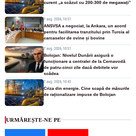
curent „a scăzut cu 200-300 de megawați”
7 aug. 2026, 10:57
ANSVSA a negociat, la Ankara, un acord
pentru facilitarea tranzitului prin Turcia al
carcaselor de ovine și bovine
7 aug. 2026, 10:51
Bolojan: Nivelul Dunării asigură o
funcționare a centralei de la Cernavodă
de patru-cinci zile dacă debitele vor
scădea
7 aug. 2026, 10:43
Criza din energie. Cine scapă de măsurile
de raționalizare impuse de Bolojan
URMĂREȘTE-NE PE