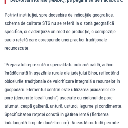
Potrivit instituției, spre deosebire de indicațiile geografice,
schema de calitate STG nu se referă la o zonă geografică
specifică, ci evidențiază un mod de producție, o compoziție
sau o rețetă care corespunde unei practici tradiționale
recunoscute.
'Preparatul reprezintă o specialitate culinară caldă, adânc
înrădăcinată în așezările rurale ale județului Bihor, reflectând
obiceiurile tradiționale de valorificare integrală a resurselor în
gospodării. Elementul central este utilizarea picioarelor de
porc (denumite local 'unghii') asociate cu ciolanul de porc
afumat, ceapă galbenă, untură, usturoi, legume și condimente.
Specificitatea rețetei constă în gătirea lentă (fierberea
îndelungată timp de două-trei ore). Această metodă permite