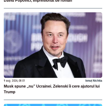
David Popovici, impresionat de român
9 aug. 2026, 08:01
Ionuț Nichita
Musk spune „nu” Ucrainei. Zelenski îi cere ajutorul lui
Trump