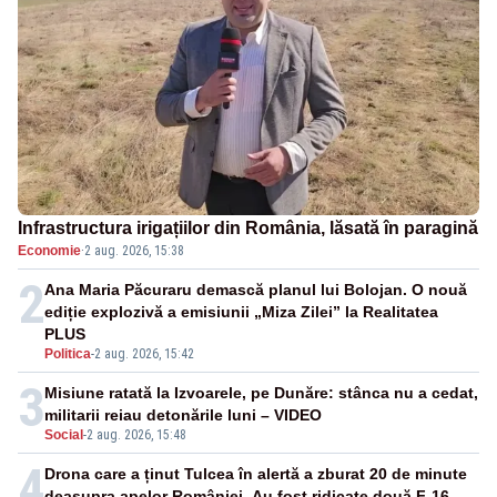
Infrastructura irigațiilor din România, lăsată în paragină
Economie
·
2 aug. 2026, 15:38
2
Ana Maria Păcuraru demască planul lui Bolojan. O nouă
ediție explozivă a emisiunii „Miza Zilei” la Realitatea
PLUS
Politica
-
2 aug. 2026, 15:42
3
Misiune ratată la Izvoarele, pe Dunăre: stânca nu a cedat,
militarii reiau detonările luni – VIDEO
Social
-
2 aug. 2026, 15:48
4
Drona care a ținut Tulcea în alertă a zburat 20 de minute
deasupra apelor României. Au fost ridicate două F-16