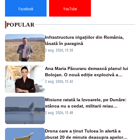
Facebook
YouTube
POPULAR
Infrastructura irigațiilor din România,
lăsată în paragină
2 aug. 2026, 15:38
Ana Maria Păcuraru demască planul lui
Bolojan. O nouă ediție explozivă a
emisiunii „Miza Zilei” la Realitatea PLUS
2 aug. 2026, 15:42
Misiune ratată la Izvoarele, pe Dunăre:
stânca nu a cedat, militarii reiau
detonările luni – VIDEO
2 aug. 2026, 15:48
Drona care a ținut Tulcea în alertă a
zburat 20 de minute deasupra apelor