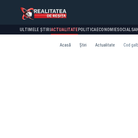
ULTIMELE ȘTIRI
ACTUALITATE
POLITICA
ECONOMIE
SOCIAL
SA
Acasă
Știri
Actualitate
Cod galb