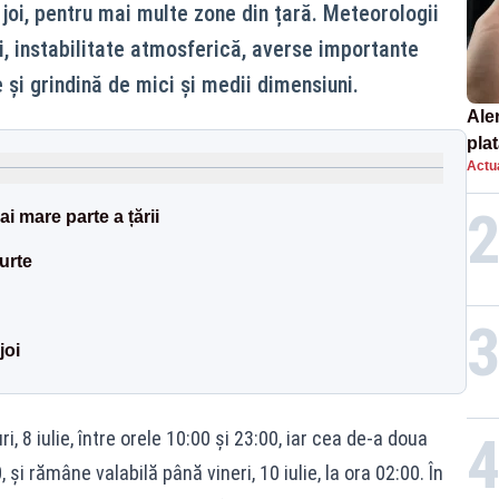
 joi, pentru mai multe zone din țară. Meteorologii
ui, instabilitate atmosferică, averse importante
e și grindină de mici și medii dimensiuni.
Ale
plat
Actua
asu
onl
i mare parte a țării
urte
joi
, 8 iulie, între orele 10:00 și 23:00, iar cea de-a doua
00, și rămâne valabilă până vineri, 10 iulie, la ora 02:00. În