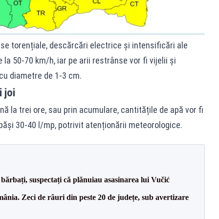
e torențiale, descărcări electrice și intensificări ale
 la 50-70 km/h, iar pe arii restrânse vor fi vijelii și
 cu diametre de 1-3 cm.
 joi
ă la trei ore, sau prin acumulare, cantitățile de apă vor fi
păși 30-40 l/mp, potrivit atenționării meteorologice.
bărbați, suspectați că plănuiau asasinarea lui Vučić
nia. Zeci de râuri din peste 20 de județe, sub avertizare