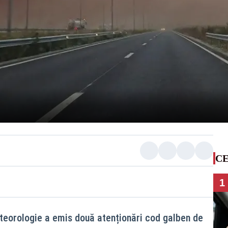
CE
1
teorologie a emis două atenționări cod galben de