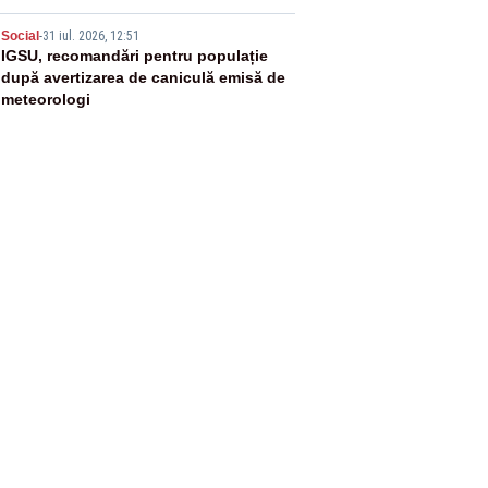
5
Social
-
31 iul. 2026, 12:51
IGSU, recomandări pentru populație
după avertizarea de caniculă emisă de
meteorologi