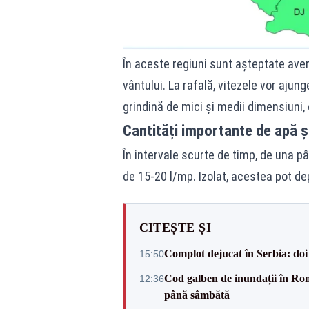
În aceste regiuni sunt așteptate avers
vântului. La rafală, vitezele vor ajunge
grindină de mici și medii dimensiuni,
Cantități importante de apă și
În intervale scurte de timp, de una pân
de 15-20 l/mp. Izolat, acestea pot de
CITEȘTE ȘI
Complot dejucat în Serbia: doi 
15:50
Cod galben de inundații în Româ
12:36
până sâmbătă