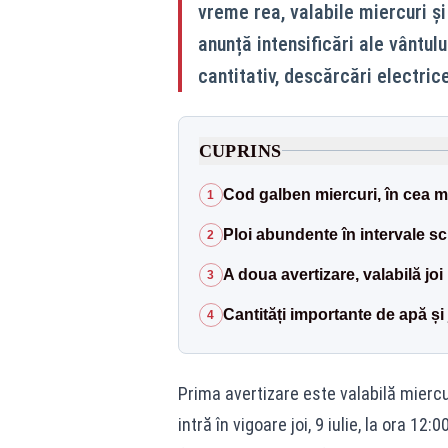
vreme rea, valabile miercuri și
anunță intensificări ale vântul
cantitativ, descărcări electric
CUPRINS
Cod galben miercuri, în cea ma
1
Ploi abundente în intervale sc
2
A doua avertizare, valabilă joi
3
Cantități importante de apă și 
4
Prima avertizare este valabilă miercuri
intră în vigoare joi, 9 iulie, la ora 12: