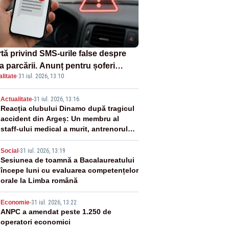
rtă privind SMS-urile false despre
a parcării. Anunț pentru șoferi
litate
·
31 iul. 2026, 13:10
pra unei noi metode de fraudă
ine
2
Actualitate
-
31 iul. 2026, 13:16
Reacția clubului Dinamo după tragicul
accident din Argeș: Un membru al
staff-ului medical a murit, antrenorul
Adrian Ropotan este în spital
3
Social
-
31 iul. 2026, 13:19
Sesiunea de toamnă a Bacalaureatului
începe luni cu evaluarea competențelor
orale la Limba română
4
Economie
-
31 iul. 2026, 13:22
ANPC a amendat peste 1.250 de
operatori economici