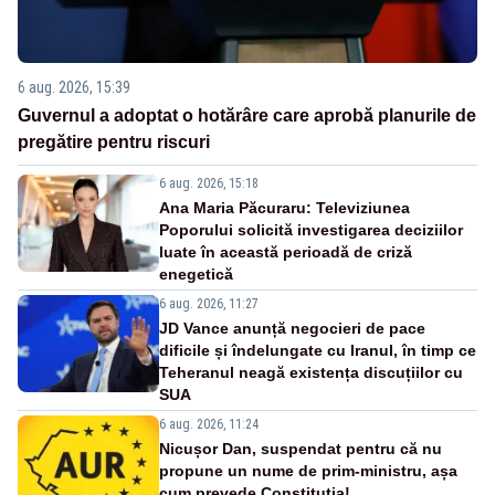
6 aug. 2026, 15:39
Guvernul a adoptat o hotărâre care aprobă planurile de
pregătire pentru riscuri
6 aug. 2026, 15:18
Ana Maria Păcuraru: Televiziunea
Poporului solicită investigarea deciziilor
luate în această perioadă de criză
enegetică
6 aug. 2026, 11:27
JD Vance anunță negocieri de pace
dificile și îndelungate cu Iranul, în timp ce
Teheranul neagă existența discuțiilor cu
SUA
6 aug. 2026, 11:24
Nicușor Dan, suspendat pentru că nu
propune un nume de prim-ministru, așa
cum prevede Constituția!