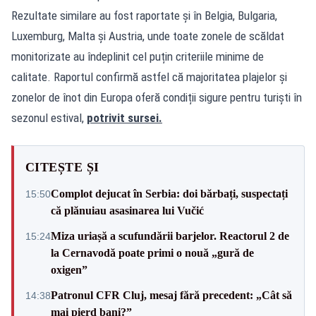
Rezultate similare au fost raportate și în Belgia, Bulgaria,
Luxemburg, Malta și Austria, unde toate zonele de scăldat
monitorizate au îndeplinit cel puțin criteriile minime de
calitate. Raportul confirmă astfel că majoritatea plajelor și
zonelor de înot din Europa oferă condiții sigure pentru turiști în
sezonul estival,
potrivit sursei.
CITEȘTE ȘI
Complot dejucat în Serbia: doi bărbați, suspectați
15:50
că plănuiau asasinarea lui Vučić
Miza uriașă a scufundării barjelor. Reactorul 2 de
15:24
la Cernavodă poate primi o nouă „gură de
oxigen”
Patronul CFR Cluj, mesaj fără precedent: „Cât să
14:38
mai pierd bani?”