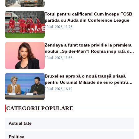
Totul pentru calificare! Cum începe FCSB
partida cu Auda din Conference League
30 iul. 2026, 18:26
Zendaya a furat toate privirile la premiera
noului „Spider-Man”! Rochia inspirată de
pânza de păianjen a făcut senzație
30 iul. 2026, 18:56
Bruxelles aprobă o nouă tranșă uriașă
pentru Ucraina! Miliarde de euro pentru
armament și apărare
30 iul. 2026, 16:19
CATEGORII POPULARE
Actualitate
Politica