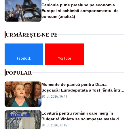
Canicula pune presiune pe economia
Europei și schimbă comportamentul de
consum (analiză)
URMĂREȘTE-NE PE
Facebook
YouTube
POPULAR
Momente de panică pentru Diana
Șoșoacă! Eurodeputata a fost rănită într-
un accident rutier
30 iul. 2026, 16:48
Lovitură pentru românii care merg în
Bulgaria! Vinieta se scumpește masiv de
la 1 august
30 iul. 2026, 17:15