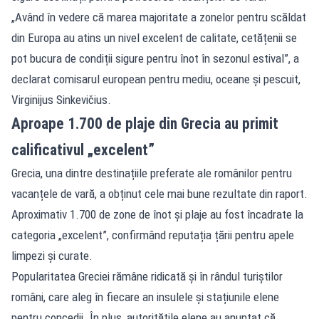
„Având în vedere că marea majoritate a zonelor pentru scăldat
din Europa au atins un nivel excelent de calitate, cetățenii se
pot bucura de condiții sigure pentru înot în sezonul estival”, a
declarat comisarul european pentru mediu, oceane și pescuit,
Virginijus Sinkevičius.
Aproape 1.700 de plaje din Grecia au primit
calificativul „excelent”
Grecia, una dintre destinațiile preferate ale românilor pentru
vacanțele de vară, a obținut cele mai bune rezultate din raport.
Aproximativ 1.700 de zone de înot și plaje au fost încadrate la
categoria „excelent”, confirmând reputația țării pentru apele
limpezi și curate.
Popularitatea Greciei rămâne ridicată și în rândul turiștilor
români, care aleg în fiecare an insulele și stațiunile elene
pentru concedii. În plus, autoritățile elene au anunțat că