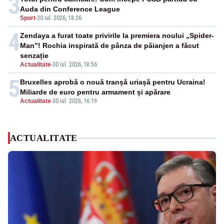
3
Auda din Conference League
Sport
-
30 iul. 2026, 18:26
4
Zendaya a furat toate privirile la premiera noului „Spider-
Man”! Rochia inspirată de pânza de păianjen a făcut
senzație
Actualitate
-
30 iul. 2026, 18:56
5
Bruxelles aprobă o nouă tranșă uriașă pentru Ucraina!
Miliarde de euro pentru armament și apărare
Actualitate
-
30 iul. 2026, 16:19
ACTUALITATE