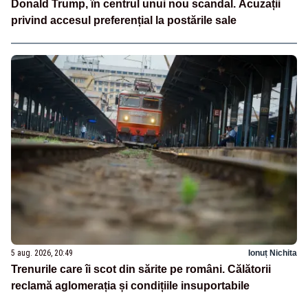
Donald Trump, în centrul unui nou scandal. Acuzații
privind accesul preferențial la postările sale
5 aug. 2026, 20:49
Ionuț Nichita
Trenurile care îi scot din sărite pe români. Călătorii
reclamă aglomerația și condițiile insuportabile