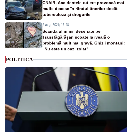
CNAIR: Accidentele rutiere provoacă mai
multe decese în rândul tinerilor decât
tuberculoza și drogurile
6 aug. 2026, 13:48
Scandalul inimii desenate pe
Transfăgărășan scoate la iveală o
problemă mult mai gravă. Ghizii montani:
„Nu este un caz izolat”
POLITICA