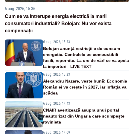
6 aug. 2026, 15:36
Cum se va întrerupe energia electrică la marii
consumatori industriali? Bolojan: Nu vor exista
compensații
6 aug. 2026, 15:33
Bolojan anunță restricțiile de consum
energetic. Centralele pe combustibili
fosili, repornite. La ore de vârf se va apela
la importuri - LIVE TEXT
6 aug. 2026, 15:23
Alexandru Nazare, veste bună: Economia
României va crește în 2027, iar inflația va
scădea
6 aug. 2026, 14:43
CNAIR avertizează asupra unui portal
neautorizat din Ungaria care scumpește
rovinieta
6 aug. 2026, 14:09