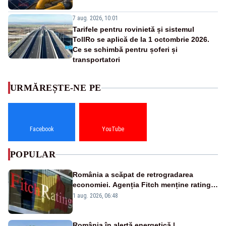
7 aug. 2026, 10:01
Tarifele pentru rovinietă și sistemul
TollRo se aplică de la 1 octombrie 2026.
Ce se schimbă pentru șoferi și
transportatori
URMĂREȘTE-NE PE
Facebook
YouTube
POPULAR
România a scăpat de retrogradarea
economiei. Agenția Fitch menține ratingul
„BBB-” cu perspectivă negativă
1 aug. 2026, 06:48
România în alertă energetică |