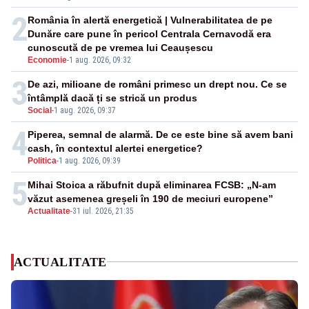
2
România în alertă energetică | Vulnerabilitatea de pe
Dunăre care pune în pericol Centrala Cernavodă era
cunoscută de pe vremea lui Ceaușescu
Economie
-
1 aug. 2026, 09:32
3
De azi, milioane de români primesc un drept nou. Ce se
întâmplă dacă ți se strică un produs
Social
-
1 aug. 2026, 09:37
4
Piperea, semnal de alarmă. De ce este bine să avem bani
cash, în contextul alertei energetice?
Politica
-
1 aug. 2026, 09:39
5
Mihai Stoica a răbufnit după eliminarea FCSB: „N-am
văzut asemenea greșeli în 190 de meciuri europene”
Actualitate
-
31 iul. 2026, 21:35
ACTUALITATE