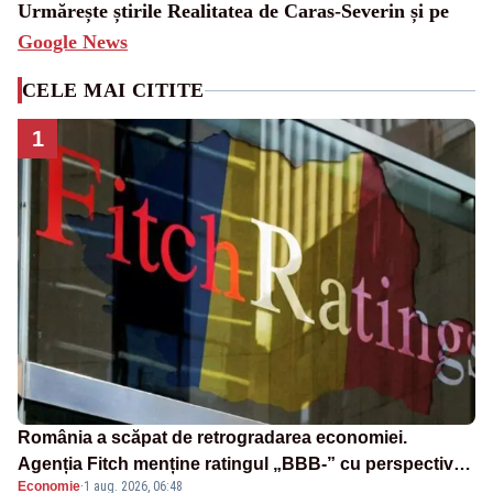
Urmărește știrile Realitatea de Caras-Severin și pe
Google News
CELE MAI CITITE
1
România a scăpat de retrogradarea economiei.
Agenția Fitch menține ratingul „BBB-” cu perspectivă
Economie
·
1 aug. 2026, 06:48
negativă