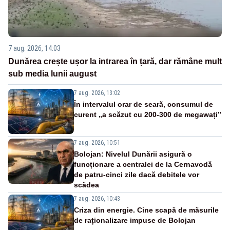
7 aug. 2026, 14:03
Dunărea crește ușor la intrarea în țară, dar rămâne mult
sub media lunii august
7 aug. 2026, 13:02
În intervalul orar de seară, consumul de
curent „a scăzut cu 200-300 de megawați”
7 aug. 2026, 10:51
Bolojan: Nivelul Dunării asigură o
funcționare a centralei de la Cernavodă
de patru-cinci zile dacă debitele vor
scădea
7 aug. 2026, 10:43
Criza din energie. Cine scapă de măsurile
de raționalizare impuse de Bolojan