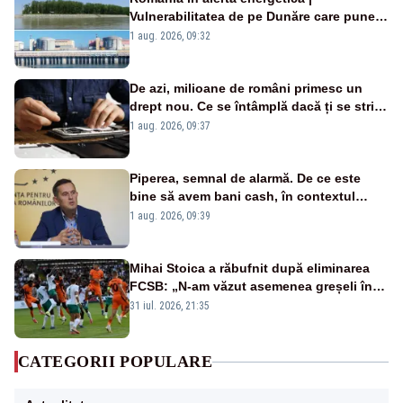
Vulnerabilitatea de pe Dunăre care pune
în pericol Centrala Cernavodă era
1 aug. 2026, 09:32
cunoscută de pe vremea lui Ceaușescu
De azi, milioane de români primesc un
drept nou. Ce se întâmplă dacă ți se strică
un produs
1 aug. 2026, 09:37
Piperea, semnal de alarmă. De ce este
bine să avem bani cash, în contextul
alertei energetice?
1 aug. 2026, 09:39
Mihai Stoica a răbufnit după eliminarea
FCSB: „N-am văzut asemenea greșeli în
190 de meciuri europene”
31 iul. 2026, 21:35
CATEGORII POPULARE