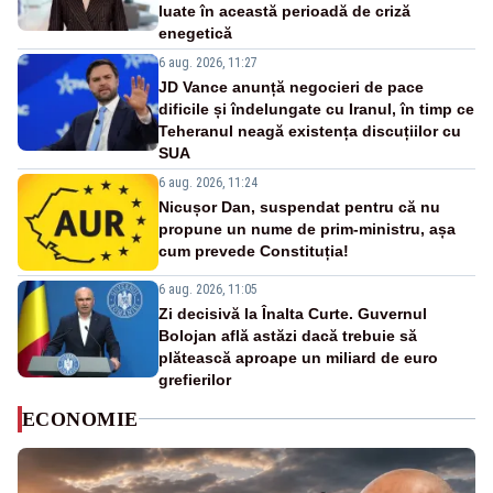
luate în această perioadă de criză
enegetică
6 aug. 2026, 11:27
JD Vance anunță negocieri de pace
dificile și îndelungate cu Iranul, în timp ce
Teheranul neagă existența discuțiilor cu
SUA
6 aug. 2026, 11:24
Nicușor Dan, suspendat pentru că nu
propune un nume de prim-ministru, așa
cum prevede Constituția!
6 aug. 2026, 11:05
Zi decisivă la Înalta Curte. Guvernul
Bolojan află astăzi dacă trebuie să
plătească aproape un miliard de euro
grefierilor
ECONOMIE