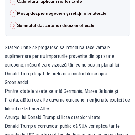
Calendarul aplicării noilor tarife
3
Mesaj despre negocieri și relațiile bilaterale
4
Semnalul dat anterior deciziei oficiale
5
Statele Unite se pregătesc să introducă taxe vamale
suplimentare pentru importurile provenite din opt state
europene, măsură care vizează țări ce nu susțin planul lui
Donald Trump legat de preluarea controlului asupra
Groenlandei.
Printre statele vizate se află Germania, Marea Britanie și
Franța, alături de alte guverne europene menționate explicit de
liderul de la Casa Albă.
Anunțul lui Donald Trump și lista statelor vizate
Donald Trump a comunicat public că SUA vor aplica tarife
vamale de 10% pentru opt țări din Europa care se opun ideii ca