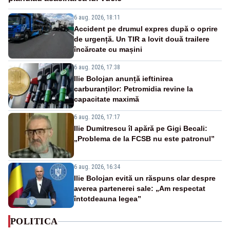
6 aug. 2026, 18:11
Accident pe drumul expres după o oprire
de urgență. Un TIR a lovit două trailere
încărcate cu mașini
6 aug. 2026, 17:38
Ilie Bolojan anunță ieftinirea
carburanților: Petromidia revine la
capacitate maximă
6 aug. 2026, 17:17
Ilie Dumitrescu îl apără pe Gigi Becali:
„Problema de la FCSB nu este patronul”
6 aug. 2026, 16:34
Ilie Bolojan evită un răspuns clar despre
averea partenerei sale: „Am respectat
întotdeauna legea”
POLITICA