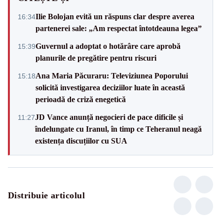
Ilie Bolojan evită un răspuns clar despre averea
16:34
partenerei sale: „Am respectat întotdeauna legea”
Guvernul a adoptat o hotărâre care aprobă
15:39
planurile de pregătire pentru riscuri
Ana Maria Păcuraru: Televiziunea Poporului
15:18
solicită investigarea deciziilor luate în această
perioadă de criză enegetică
JD Vance anunță negocieri de pace dificile și
11:27
îndelungate cu Iranul, în timp ce Teheranul neagă
existența discuțiilor cu SUA
Distribuie articolul