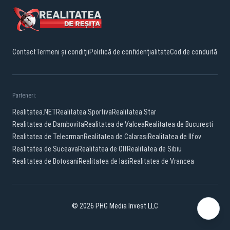
Contact
Termeni și condiții
Politică de confidențialitate
Cod de conduită
Parteneri:
Realitatea.NET
Realitatea Sportiva
Realitatea Star
Realitatea de Dambovita
Realitatea de Valcea
Realitatea de Bucuresti
Realitatea de Teleorman
Realitatea de Calarasi
Realitatea de Ilfov
Realitatea de Suceava
Realitatea de Olt
Realitatea de Sibiu
Realitatea de Botosani
Realitatea de Iasi
Realitatea de Vrancea
© 2026 PHG Media Invest LLC
Facebook
YouTube