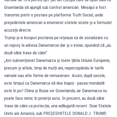
Groenlanda să ajungă sub control american. Mesajul a fost
transmis printr-o postare pe platforma Truth Social, unde
președintele american a enumerat statele vizate și a formulat
acuzații directe.
Trump și-a început postarea pe rețeaua sa de socializare cu
un reproș la adresa Danemarcei dar și o ironie, spunând că „au
două sănii trase de câini”
„Am subvenționat Danemarca și toate țările Uniunii Europene,
precum și altele, timp de mulți ani, nepercepându-le tarife
vamale sau alte forme de remunerare. Acum, după secole,
este timpul ca Danemarca să dea înapoi - pacea mondială
este în joc! China și Rusia vor Groenlanda, iar Danemarca nu
poate face nimic în privința asta. În prezent, au două sănii
trase de câini ca protecție, una adăugată recent. Doar Statele
Unite ale Americii, sub PREȘEDINTELE DONALD J. TRUMP,