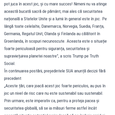
pot juca în acest joc, și cu mare succes! Nimeni nu va atinge
această bucată sacră de pământ, mai ales că securitatea
națională a Statelor Unite și a lumii în general este în joc. Pe
lângă toate celelalte, Danemarca, Norvegia, Suedia, Franța,
Germania, Regatul Unit, Olanda și Finlanda au călătorit în
Groenlanda, în scopuri necunoscute. Aceasta este o situație
foarte periculoasă pentru siguranța, securitatea și
supraviețuirea planetei noastre”, a scris Trump pe Truth
Social.
În continuarea postării, președintele SUA anunță decizii fără
precedent
„Aceste țări, care joacă acest joc foarte periculos, au pus în
joc un nivel de risc care nu este sustenabil sau sustenabil.
Prin urmare, este imperativ ca, pentru a proteja pacea și
securitatea globală, să se ia măsuri ferme astfel încât