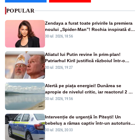
POPULAR
Zendaya a furat toate privirile la premiera
noului „Spider-Man”! Rochia inspirată de
pânza de păianjen a făcut senzație
30 iul. 2026, 18:56
Aliatul lui Putin revine în prim-plan!
Patriarhul Kiril justifică războiul într-o
nouă carte
30 iul. 2026, 19:27
Alertă pe piața energiei! Dunărea se
apropie de nivelul critic, iar reactorul 2 de
la Cernavodă ar putea fi oprit
30 iul. 2026, 19:56
Intervenție de urgență în Pitești! Un
bebeluș a rămas captiv într-un autoturism
din cauza unei defecțiuni
30 iul. 2026, 20:33