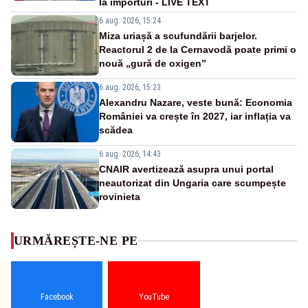
la importuri - LIVE TEXT
6 aug. 2026, 15:24
Miza uriașă a scufundării barjelor.
Reactorul 2 de la Cernavodă poate primi o
nouă „gură de oxigen”
6 aug. 2026, 15:23
Alexandru Nazare, veste bună: Economia
României va crește în 2027, iar inflația va
scădea
6 aug. 2026, 14:43
CNAIR avertizează asupra unui portal
neautorizat din Ungaria care scumpește
rovinieta
URMĂREȘTE-NE PE
Facebook
YouTube