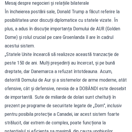
Mesaj despre negocieri și relațiile bilaterale
În încheierea postării sale, Donald Trump a făcut referire la
posibilitatea unor discuții diplomatice cu statele vizate. În
plus, a adus în discuție importanța Domului de AUR (Golden
Dome) și rolul crucial pe care Groenlanda îl are în cadrul
acestui sistem.
„Statele Unite încearcă să realizeze această tranzacție de
peste 150 de ani. Mulți președinți au încercat, și pe bună
dreptate, dar Danemarca a refuzat întotdeauna. Acum,
datorită Domului de Aur și a sistemelor de arme moderne, atât
ofensive, cât și defensive, nevoia de a DOBÂNDI este deosebit
de importantă. Sute de miliarde de dolari sunt cheltuiți în
prezent pe programe de securitate legate de „Dom”, inclusiv
pentru posibila protecție a Canadei, iar acest sistem foarte
strălucit, dar extrem de complex, poate funcționa la
potențialul și eficiența sa maximă, din cauza unghiurilor,