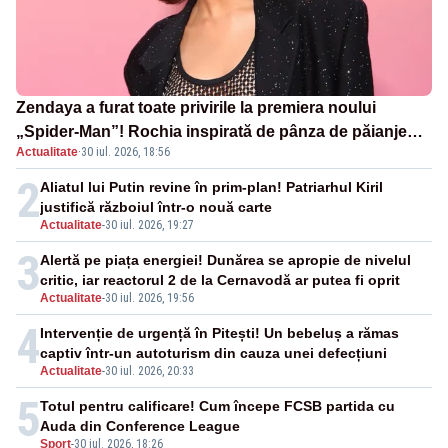
Zendaya a furat toate privirile la premiera noului
„Spider-Man”! Rochia inspirată de pânza de păianjen a
Actualitate
·
30 iul. 2026, 18:56
făcut senzație
2
Aliatul lui Putin revine în prim-plan! Patriarhul Kiril
justifică războiul într-o nouă carte
Actualitate
-
30 iul. 2026, 19:27
3
Alertă pe piața energiei! Dunărea se apropie de nivelul
critic, iar reactorul 2 de la Cernavodă ar putea fi oprit
Actualitate
-
30 iul. 2026, 19:56
4
Intervenție de urgență în Pitești! Un bebeluș a rămas
captiv într-un autoturism din cauza unei defecțiuni
Actualitate
-
30 iul. 2026, 20:33
5
Totul pentru calificare! Cum începe FCSB partida cu
Auda din Conference League
Sport
-
30 iul. 2026, 18:26