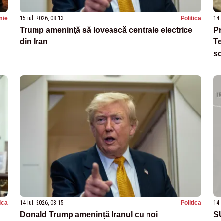
mie
15 iul. 2026, 08:13
Politica
14 
Trump ameninţă să lovească centrale electrice
Pr
din Iran
Te
sc
tica
14 iul. 2026, 08:15
Politica
14 
Donald Trump amenință Iranul cu noi
SU