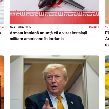
mie
16 iul. 2026, 08:17
Politica
15 
n
Armata iraniană anunţă că a vizat instalaţii
El
militare americane în Iordania
Ac
de