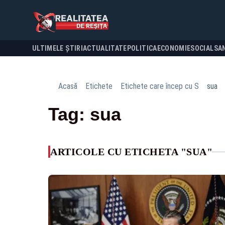
ULTIMELE ȘTIRI
ACTUALITATE
POLITICA
ECONOMIE
SOCIAL
SA
Acasă
Etichete
Etichete care încep cu S
sua
Tag: sua
ARTICOLE CU ETICHETA "SUA"