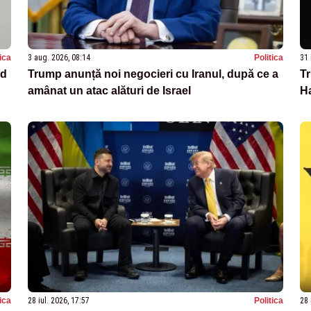
tica
3 aug. 2026, 08:14
Politica
31 
rd
Trump anunță noi negocieri cu Iranul, după ce a
T
amânat un atac alături de Israel
Ha
tica
28 iul. 2026, 17:57
Politica
28 