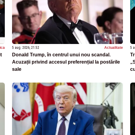
tica
5 aug. 2026, 21:52
Actualitate
5 a
t
Donald Trump, în centrul unui nou scandal.
Tr
Acuzații privind accesul preferențial la postările
„S
sale
c