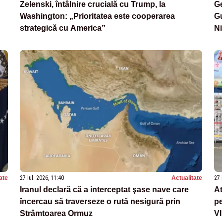
Zelenski, întâlnire crucială cu Trump, la
Ge
Washington: „Prioritatea este cooperarea
Gu
strategică cu America”
N
ate
27 iul. 2026, 11:40
Actualitate
27 
Iranul declară că a interceptat şase nave care
At
încercau să traverseze o rută nesigură prin
pe
Strâmtoarea Ormuz
V