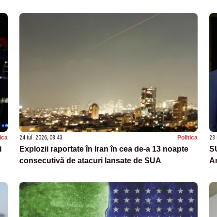
tica
24 iul. 2026, 08:43
Politica
23 
i
Explozii raportate în Iran în cea de-a 13 noapte
S
consecutivă de atacuri lansate de SUA
Ar