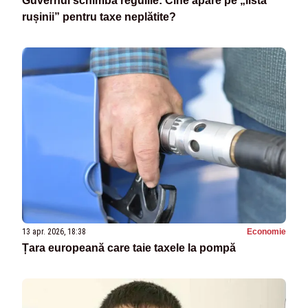
Guvernul schimbă regulile: Cine apare pe „lista
rușinii” pentru taxe neplătite?
13 apr. 2026, 18:38
Economie
Țara europeană care taie taxele la pompă