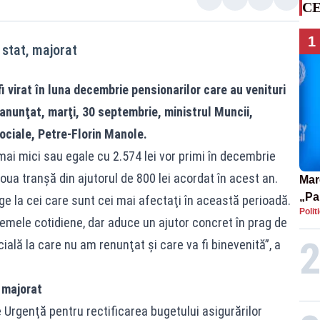
CE
1
 stat, majorat
fi virat în luna decembrie pensionarilor care au venituri
 anunţat, marţi, 30 septembrie, ministrul Muncii,
 Sociale, Petre-Florin Manole.
mai mici sau egale cu 2.574 lei vor primi în decembrie
 doua tranşă din ajutorul de 800 lei acordat în acest an.
Mar
„Pa
ge la cei care sunt cei mai afectaţi în această perioadă.
Polit
pute
emele cotidiene, dar aduce un ajutor concret în prag de
ială la care nu am renunţat şi care va fi binevenită”, a
, majorat
Urgenţă pentru rectificarea bugetului asigurărilor