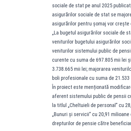
sociale de stat pe anul 2025 publicat, 
asigurărilor sociale de stat se majore
asigurărilor pentru şomaj vor creşte 
„La bugetul asigurărilor sociale de s
veniturilor bugetului asigurărilor soc
veniturilor sistemului public de pensii
curente cu suma de 697.805 mii lei şi
3.738.665 mii lei; majorarea venituri
boli profesionale cu suma de 21.533 
În proiect este menționată modificare
aferent sistemului public de pensii c
la titlul „Cheltuieli de personal” cu 28
„Bunuri şi servicii” cu 20,91 milioan
drepturilor de pensie către beneficiar