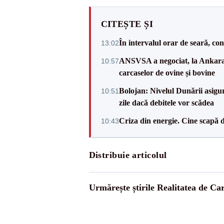
CITEȘTE ȘI
În intervalul orar de seară, c
13:02
ANSVSA a negociat, la Ankara, 
10:57
carcaselor de ovine și bovine
Bolojan: Nivelul Dunării asigur
10:51
zile dacă debitele vor scădea
Criza din energie. Cine scapă 
10:43
Distribuie articolul
Urmărește știrile Realitatea de Ca