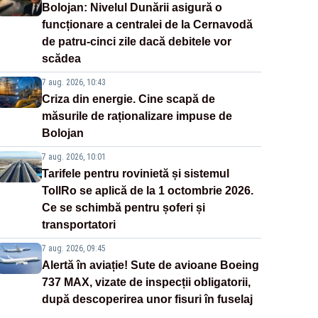
Bolojan: Nivelul Dunării asigură o
funcționare a centralei de la Cernavodă
de patru-cinci zile dacă debitele vor
scădea
7 aug. 2026, 10:43
Criza din energie. Cine scapă de
măsurile de raționalizare impuse de
Bolojan
7 aug. 2026, 10:01
Tarifele pentru rovinietă și sistemul
TollRo se aplică de la 1 octombrie 2026.
Ce se schimbă pentru șoferi și
transportatori
7 aug. 2026, 09:45
Alertă în aviație! Sute de avioane Boeing
737 MAX, vizate de inspecții obligatorii,
după descoperirea unor fisuri în fuselaj