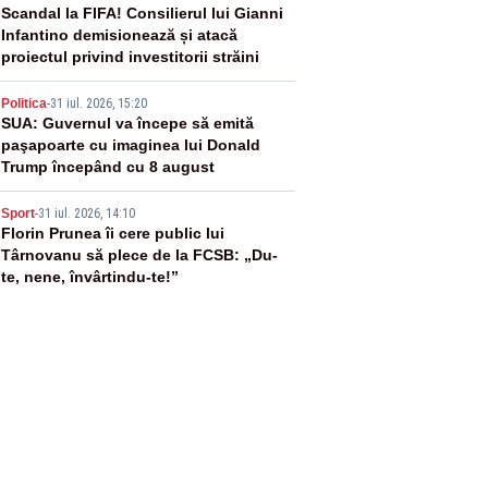
3
Scandal la FIFA! Consilierul lui Gianni
Infantino demisionează și atacă
proiectul privind investitorii străini
4
Politica
-
31 iul. 2026, 15:20
SUA: Guvernul va începe să emită
paşapoarte cu imaginea lui Donald
Trump începând cu 8 august
5
Sport
-
31 iul. 2026, 14:10
Florin Prunea îi cere public lui
Târnovanu să plece de la FCSB: „Du-
te, nene, învârtindu-te!”