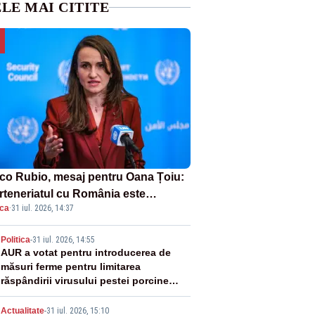
LE MAI CITITE
co Rubio, mesaj pentru Oana Țoiu:
rteneriatul cu România este
ica
·
31 iul. 2026, 14:37
rnic și prețuit”
2
Politica
-
31 iul. 2026, 14:55
AUR a votat pentru introducerea de
măsuri ferme pentru limitarea
răspândirii virusului pestei porcine
africane
Actualitate
-
31 iul. 2026, 15:10