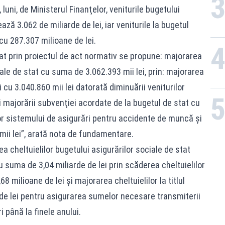
luni, de Ministerul Finanţelor, veniturile bugetului
ază 3.062 de miliarde de lei, iar veniturile la bugetul
cu 287.307 milioane de lei.
tat prin proiectul de act normativ se propune: majorarea
iale de stat cu suma de 3.062.393 mii lei, prin: majorarea
 cu 3.040.860 mii lei datorată diminuării veniturilor
 majorării subvenţiei acordate de la bugetul de stat cu
lor sistemului de asigurări pentru accidente de muncă şi
mii lei”, arată nota de fundamentare.
a cheltuielilor bugetului asigurărilor sociale de stat
u suma de 3,04 miliarde de lei prin scăderea cheltuielilor
,68 milioane de lei şi majorarea cheltuielilor la titlul
e de lei pentru asigurarea sumelor necesare transmiterii
i până la finele anului.