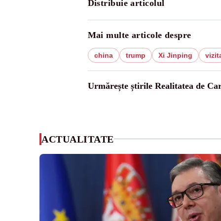
Distribuie articolul
Mai multe articole despre
china
trump
Xi Jinping
vizit
Urmărește știrile Realitatea de Ca
ACTUALITATE