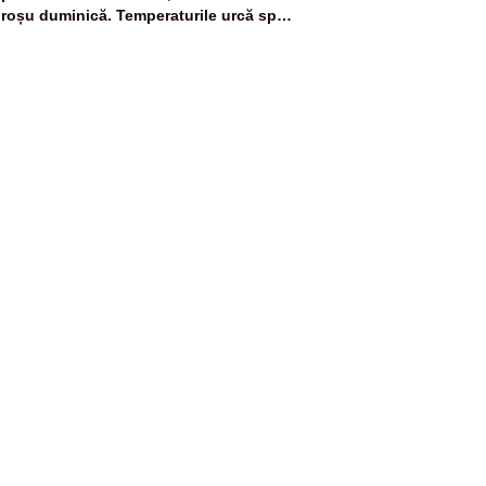
roșu duminică. Temperaturile urcă spre
40°C