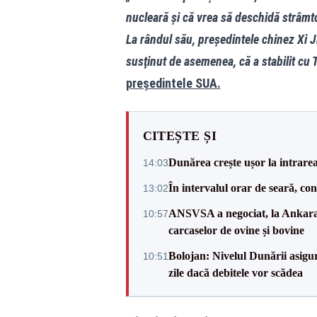
nucleară și că vrea să deschidă strâmt
La rândul său, preşedintele chinez Xi Ji
susţinut de asemenea, că a stabilit cu
președintele SUA.
CITEȘTE ȘI
Dunărea crește ușor la intrare
14:03
În intervalul orar de seară, c
13:02
ANSVSA a negociat, la Ankara, 
10:57
carcaselor de ovine și bovine
Bolojan: Nivelul Dunării asigur
10:51
zile dacă debitele vor scădea