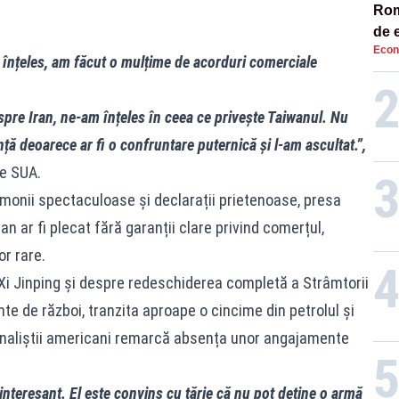
Româ
de e
Econ
Ana
m înțeles, am făcut o mulțime de acorduri comerciale
pre Iran, ne-am înțeles în ceea ce privește Taiwanul. Nu
ă deoarece ar fi o confruntare puternică și l-am ascultat.”,
le SUA.
onii spectaculoase și declarații prietenoase, presa
n ar fi plecat fără garanții clare privind comerțul,
or rare.
 Xi Jinping și despre redeschiderea completă a Strâmtorii
nte de război, tranzita aproape o cincime din petrolul și
analiștii americani remarcă absența unor angajamente
 interesant. El este convins cu tărie că nu pot deține o armă