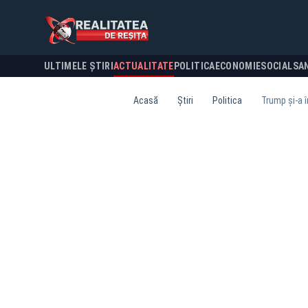
ULTIMELE ȘTIRI
ACTUALITATE
POLITICA
ECONOMIE
SOCIAL
SA
Acasă
Știri
Politica
Trump și-a î