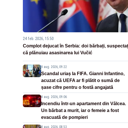
24 feb. 2026, 15:50
Complot dejucat în Serbia: doi bărbați, suspectaț
că plănuiau asasinarea lui Vučić
8 aug. 2026, 09:22
Scandal uriaș la FIFA. Gianni Infantino,
acuzat că UEFA ar fi plătit o sumă de
șase cifre pentru o fostă angajată
8 aug. 2026, 09:06
Incendiu într-un apartament din Vâlcea.
Un bărbat a murit, iar o femeie a fost
evacuată de pompieri
8 aug. 2026, 08:53