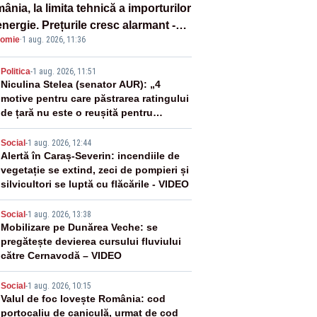
nia, la limita tehnică a importurilor
nergie. Prețurile cresc alarmant -
omie
·
1 aug. 2026, 11:36
liză Realitatea Plus
2
Politica
-
1 aug. 2026, 11:51
Niculina Stelea (senator AUR): „4
motive pentru care păstrarea ratingului
de țară nu este o reușită pentru
Guvernul Bolojan”
3
Social
-
1 aug. 2026, 12:44
Alertă în Caraș-Severin: incendiile de
vegetație se extind, zeci de pompieri și
silvicultori se luptă cu flăcările - VIDEO
4
Social
-
1 aug. 2026, 13:38
Mobilizare pe Dunărea Veche: se
pregătește devierea cursului fluviului
către Cernavodă – VIDEO
5
Social
-
1 aug. 2026, 10:15
Valul de foc lovește România: cod
portocaliu de caniculă, urmat de cod