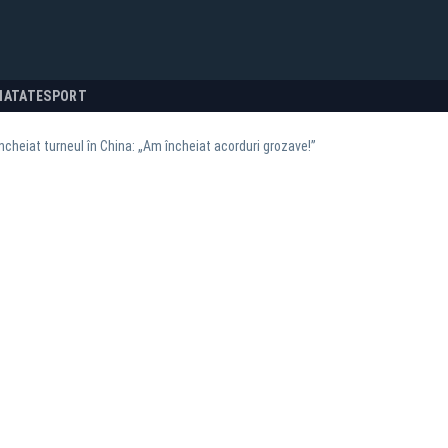
NATATE
SPORT
ncheiat turneul în China: „Am încheiat acorduri grozave!”