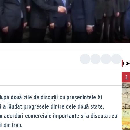
CE
1
upă două zile de discuții cu președintele Xi
ă a lăudat progresele dintre cele două state,
u acorduri comerciale importante și a discutat cu
 din Iran.