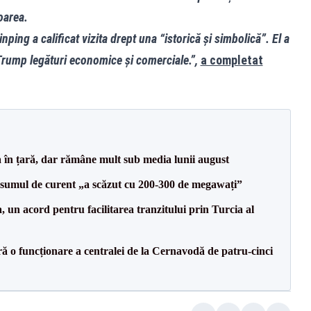
oarea.
nping a calificat vizita drept una “istorică şi simbolică”. El a
 Trump legături economice şi comerciale.”,
a completat
a în țară, dar rămâne mult sub media lunii august
onsumul de curent „a scăzut cu 200-300 de megawați”
un acord pentru facilitarea tranzitului prin Turcia al
ă o funcționare a centralei de la Cernavodă de patru-cinci