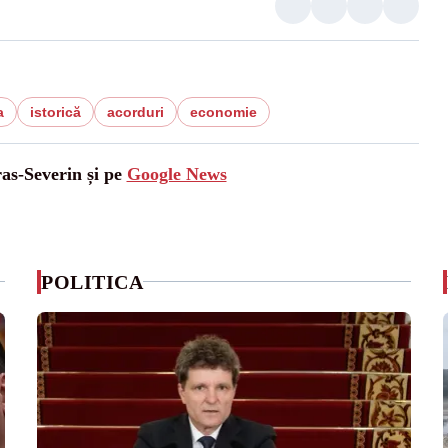
a
istorică
acorduri
economie
ras-Severin și pe
Google News
POLITICA