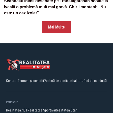
Scandalul inimii desenate pe Transfăgărășan scoate la
iveală o problemă mult mai gravă. Ghizii montani: „Nu
este un caz izolat”
Mai Multe
Contact
Termeni și condiții
Politică de confidențialitate
Cod de conduită
Parteneri:
Realitatea.NET
Realitatea Sportiva
Realitatea Star