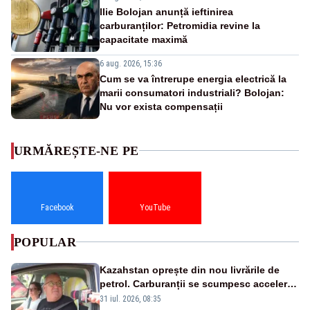
Ilie Bolojan anunță ieftinirea
carburanților: Petromidia revine la
capacitate maximă
6 aug. 2026, 15:36
Cum se va întrerupe energia electrică la
marii consumatori industriali? Bolojan:
Nu vor exista compensații
URMĂREȘTE-NE PE
Facebook
YouTube
POPULAR
Kazahstan oprește din nou livrările de
petrol. Carburanții se scumpesc accelerat,
iar românii plătesc nota de plată
31 iul. 2026, 08:35