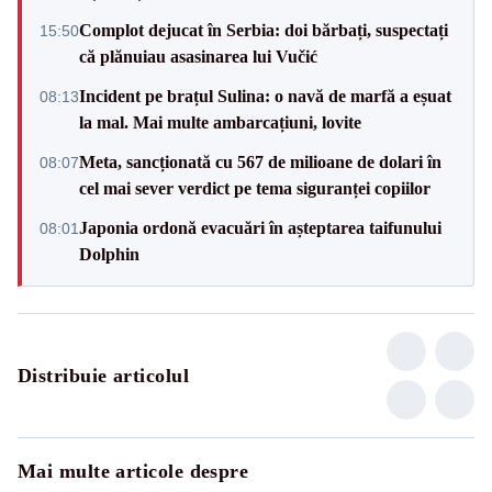
Complot dejucat în Serbia: doi bărbați, suspectați
15:50
că plănuiau asasinarea lui Vučić
Incident pe brațul Sulina: o navă de marfă a eșuat
08:13
la mal. Mai multe ambarcațiuni, lovite
Meta, sancționată cu 567 de milioane de dolari în
08:07
cel mai sever verdict pe tema siguranței copiilor
Japonia ordonă evacuări în așteptarea taifunului
08:01
Dolphin
Distribuie articolul
Mai multe articole despre