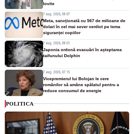
lovite
7 aug. 2026, 08:07
Meta, sancționată cu 567 de milioane de
dolari în cel mai sever verdict pe tema
siguranței copiilor
7 aug. 2026, 08:01
Japonia ordonă evacuări în așteptarea
taifunului Dolphin
7 aug. 2026, 07:15
Vicepremierul lui Bolojan le cere
românilor să amâne spălatul pentru a
reduce consumul de energie
POLITICA