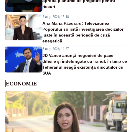
aprobă planurile de pregătire pentru
riscuri
6 aug. 2026, 15:18
Ana Maria Păcuraru: Televiziunea
Poporului solicită investigarea deciziilor
luate în această perioadă de criză
enegetică
6 aug. 2026, 11:27
JD Vance anunță negocieri de pace
dificile și îndelungate cu Iranul, în timp ce
Teheranul neagă existența discuțiilor cu
SUA
ECONOMIE