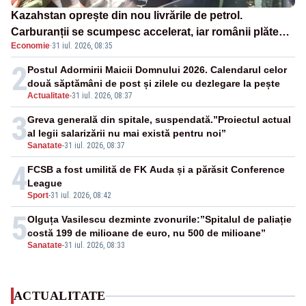
Kazahstan oprește din nou livrările de petrol.
Carburanții se scumpesc accelerat, iar românii plătesc
Economie
·
31 iul. 2026, 08:35
nota de plată
2
Postul Adormirii Maicii Domnului 2026. Calendarul celor
două săptămâni de post și zilele cu dezlegare la pește
Actualitate
-
31 iul. 2026, 08:37
3
Greva generală din spitale, suspendată.”Proiectul actual
al legii salarizării nu mai există pentru noi”
Sanatate
-
31 iul. 2026, 08:37
4
FCSB a fost umilită de FK Auda și a părăsit Conference
League
Sport
-
31 iul. 2026, 08:42
5
Olguța Vasilescu dezminte zvonurile:”Spitalul de paliație
costă 199 de milioane de euro, nu 500 de milioane”
Sanatate
-
31 iul. 2026, 08:33
ACTUALITATE