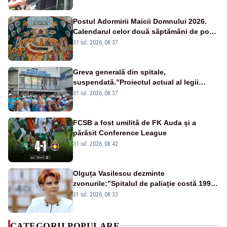
Postul Adormirii Maicii Domnului 2026.
Calendarul celor două săptămâni de post
și zilele cu dezlegare la pește
31 iul. 2026, 08:37
Greva generală din spitale,
suspendată.”Proiectul actual al legii
salarizării nu mai există pentru noi”
31 iul. 2026, 08:37
FCSB a fost umilită de FK Auda și a
părăsit Conference League
31 iul. 2026, 08:42
Olguța Vasilescu dezminte
zvonurile:”Spitalul de paliație costă 199
de milioane de euro, nu 500 de milioane”
31 iul. 2026, 08:33
CATEGORII POPULARE