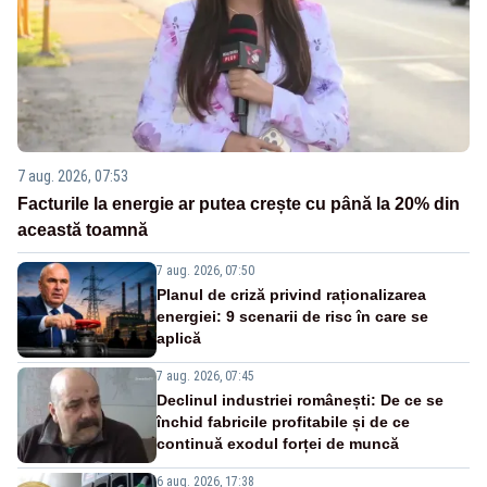
7 aug. 2026, 07:53
Facturile la energie ar putea crește cu până la 20% din
această toamnă
7 aug. 2026, 07:50
Planul de criză privind raționalizarea
energiei: 9 scenarii de risc în care se
aplică
7 aug. 2026, 07:45
Declinul industriei românești: De ce se
închid fabricile profitabile și de ce
continuă exodul forței de muncă
6 aug. 2026, 17:38