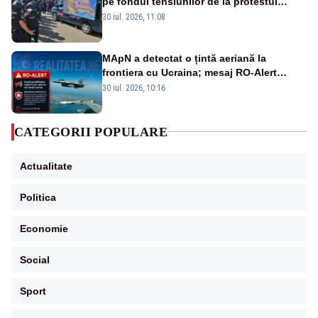
pe fondul tensiunilor de la protestul
masiv al fermierilor - VIDEO
30 iul. 2026, 11:08
MApN a detectat o țintă aeriană la
frontiera cu Ucraina; mesaj RO-Alert
transmis în județul Tulcea
30 iul. 2026, 10:16
CATEGORII POPULARE
Actualitate
Politica
Economie
Social
Sport