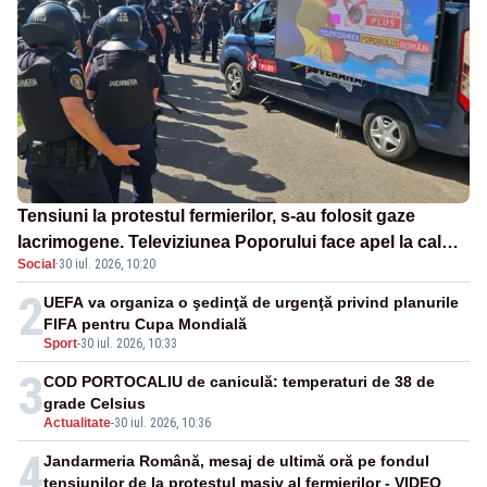
Tensiuni la protestul fermierilor, s-au folosit gaze
lacrimogene. Televiziunea Poporului face apel la calm
Social
·
30 iul. 2026, 10:20
– LIVE TEXT
2
UEFA va organiza o şedinţă de urgenţă privind planurile
FIFA pentru Cupa Mondială
Sport
-
30 iul. 2026, 10:33
3
COD PORTOCALIU de caniculă: temperaturi de 38 de
grade Celsius
Actualitate
-
30 iul. 2026, 10:36
4
Jandarmeria Română, mesaj de ultimă oră pe fondul
tensiunilor de la protestul masiv al fermierilor - VIDEO