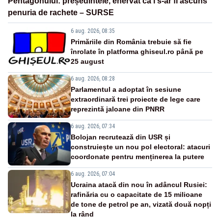
Pentagonului: președintele, enervat că i s-ar fi ascuns
penuria de rachete – SURSE
6 aug. 2026, 08:35
Primăriile din România trebuie să fie
înrolate în platforma ghiseul.ro până pe
25 august
6 aug. 2026, 08:28
Parlamentul a adoptat în sesiune
extraordinară trei proiecte de lege care
reprezintă jaloane din PNRR
6 aug. 2026, 07:34
Bolojan recrutează din USR și
construiește un nou pol electoral: atacuri
coordonate pentru menținerea la putere
6 aug. 2026, 07:04
Ucraina atacă din nou în adâncul Rusiei:
rafinăria cu o capacitate de 15 milioane
de tone de petrol pe an, vizată două nopți
la rând