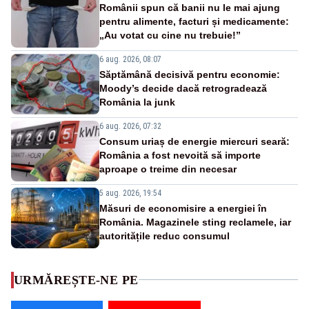
Românii spun că banii nu le mai ajung
pentru alimente, facturi și medicamente:
„Au votat cu cine nu trebuie!”
6 aug. 2026, 08:07
Săptămână decisivă pentru economie:
Moody’s decide dacă retrogradează
România la junk
6 aug. 2026, 07:32
Consum uriaș de energie miercuri seară:
România a fost nevoită să importe
aproape o treime din necesar
5 aug. 2026, 19:54
Măsuri de economisire a energiei în
România. Magazinele sting reclamele, iar
autoritățile reduc consumul
URMĂREȘTE-NE PE