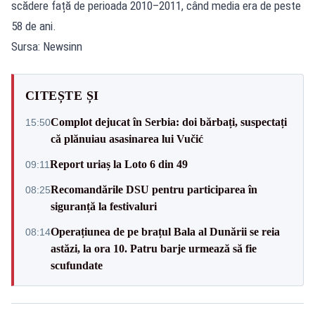
scădere față de perioada 2010–2011, când media era de peste
58 de ani.
Sursa: Newsinn
CITEȘTE ȘI
Complot dejucat în Serbia: doi bărbați, suspectați
15:50
că plănuiau asasinarea lui Vučić
Report uriaș la Loto 6 din 49
09:11
Recomandările DSU pentru participarea în
08:25
siguranță la festivaluri
Operațiunea de pe brațul Bala al Dunării se reia
08:14
astăzi, la ora 10. Patru barje urmează să fie
scufundate