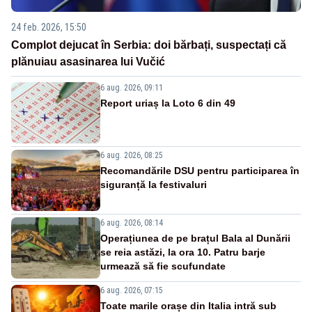
24 feb. 2026, 15:50
Complot dejucat în Serbia: doi bărbați, suspectați că
plănuiau asasinarea lui Vučić
6 aug. 2026, 09:11
Report uriaș la Loto 6 din 49
6 aug. 2026, 08:25
Recomandările DSU pentru participarea în
siguranță la festivaluri
6 aug. 2026, 08:14
Operațiunea de pe brațul Bala al Dunării
se reia astăzi, la ora 10. Patru barje
urmează să fie scufundate
6 aug. 2026, 07:15
Toate marile orașe din Italia intră sub