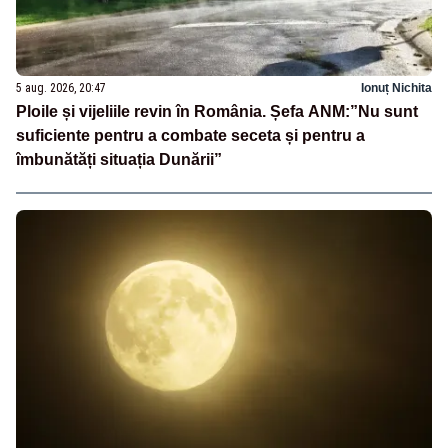
5 aug. 2026, 20:47
Ionuț Nichita
Ploile și vijeliile revin în România. Șefa ANM:”Nu sunt
suficiente pentru a combate seceta și pentru a
îmbunătăți situația Dunării”