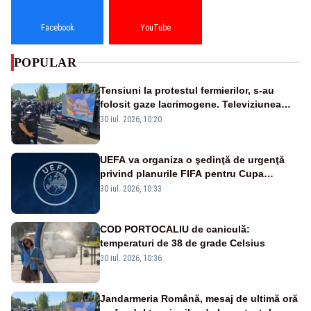
Facebook
YouTube
POPULAR
Tensiuni la protestul fermierilor, s-au
folosit gaze lacrimogene. Televiziunea
Poporului face apel la calm – LIVE TEXT
30 iul. 2026, 10:20
UEFA va organiza o şedinţă de urgenţă
privind planurile FIFA pentru Cupa
Mondială
30 iul. 2026, 10:33
COD PORTOCALIU de caniculă:
temperaturi de 38 de grade Celsius
30 iul. 2026, 10:36
Jandarmeria Română, mesaj de ultimă oră