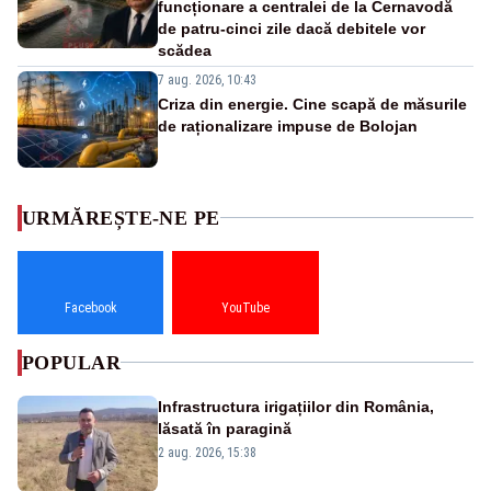
funcționare a centralei de la Cernavodă
de patru-cinci zile dacă debitele vor
scădea
7 aug. 2026, 10:43
Criza din energie. Cine scapă de măsurile
de raționalizare impuse de Bolojan
URMĂREȘTE-NE PE
Facebook
YouTube
POPULAR
Infrastructura irigațiilor din România,
lăsată în paragină
2 aug. 2026, 15:38