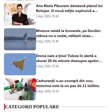
Ana Maria Păcuraru demască planul lui
Bolojan. O nouă ediție explozivă a
emisiunii „Miza Zilei” la Realitatea PLUS
2 aug. 2026, 15:42
Misiune ratată la Izvoarele, pe Dunăre:
stânca nu a cedat, militarii reiau
detonările luni – VIDEO
2 aug. 2026, 15:48
Drona care a ținut Tulcea în alertă a
zburat 20 de minute deasupra apelor
României. Au fost ridicate două F-16
2 aug. 2026, 19:28
Carburanții s-au scumpit din nou,
motorina este la un pas de 11 lei/litru
2 aug. 2026, 15:36
CATEGORII POPULARE