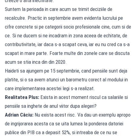
creeze o alta inechitate.
Suntem la perioada in care acum se trimit deciziile de
recalculre. Practic in septembrie avem evidenta lucrului pe
cifre concrete si pe categorii socio profesionale cine, cum si de
ce. Si ne ducem si ne incadram in zona aceea de echitate, de
contributivitate, iar daca s-a scapat ceva, iar eu nu cred ca s-a
scapat in mare parte. Foarte multe din zonele care se discuta
acum se stia inca din din 2020.
Haideti sa ajungem pe 15 septembrie, cand pensiile sunt deja
platite, si o sa avem atunci un barometru corect al modului in
care implementarea acestei legi s-a realizat.
Realitatea Plus:
Exista in acest moment riscul ca salariile si
pensiile sa inghete de anul viitor dupa alegeri?
Adrian Câciu:
Nu exista acest risc. Va dau un exemplu apropo
de ingrijorarea acesta ca se uita lumea la ponderea datoriei
publice din PIB ca a depasit 52%, si intreaba de ce nu se