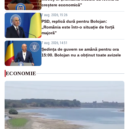
creștere economică”
7 aug. 2026, 15:26
PSD, replică dură pentru Bolojan:
„România este într-o situație de forță
majoră”
7 aug. 2026, 14:51
Ședința de guvern se amână pentru ora
15:00. Bolojan nu a obținut toate avizele
ECONOMIE