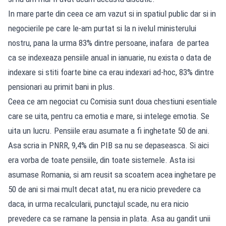
In mare parte din ceea ce am vazut si in spatiul public dar si in
negocierile pe care le-am purtat si la n ivelul ministerului
nostru, pana la urma 83% dintre persoane, inafara de partea
ca se indexeaza pensiile anual in ianuarie, nu exista o data de
indexare si stiti foarte bine ca erau indexari ad-hoc, 83% dintre
pensionari au primit bani in plus.
Ceea ce am negociat cu Comisia sunt doua chestiuni esentiale
care se uita, pentru ca emotia e mare, si intelege emotia. Se
uita un lucru. Pensiile erau asumate a fi inghetate 50 de ani.
Asa scria in PNRR, 9,4% din PIB sa nu se depaseasca. Si aici
era vorba de toate pensiile, din toate sistemele. Asta isi
asumase Romania, si am reusit sa scoatem acea inghetare pe
50 de ani si mai mult decat atat, nu era nicio prevedere ca
daca, in urma recalcularii, punctajul scade, nu era nicio
prevedere ca se ramane la pensia in plata. Asa au gandit unii