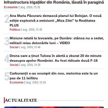
Infrastructura irigațiilor din România, lăsată în paragină
Economie
·
2 aug. 2026, 15:38
2
Ana Maria Păcuraru demască planul lui Bolojan. O nouă
ediție explozivă a emisiunii „Miza Zilei” la Realitatea
PLUS
Politica
-
2 aug. 2026, 15:42
3
Misiune ratată la Izvoarele, pe Dunăre: stânca nu a cedat,
militarii reiau detonările luni – VIDEO
Social
-
2 aug. 2026, 15:48
4
Drona care a ținut Tulcea în alertă a zburat 20 de minute
deasupra apelor României. Au fost ridicate două F-16
Social
-
2 aug. 2026, 19:28
5
Carburanții s-au scumpit din nou, motorina este la un
pas de 11 lei/litru
Economie
-
2 aug. 2026, 15:36
ACTUALITATE