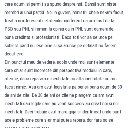
care acum isi permit sa spuna despre noi. Dansii sunt niste
membri ai unui partid. Noi in guvern, ministri cheie ne-am facut
treaba in intereseul cetatenilor indiferent ca am fost de la
PSD sau PNL si raman la opinia ca in PNL sunt oameni de
buna credinta si profesionisti. Daca toti vor sa se urce pe
subiect cand nu iese bine si sa arunce pe celalalt nu facem
decat circ.
Din punctul meu de vedere, acolo unde mai sunt elemente
care chiar sunt incorecte din perspectiva modului in care,
atentie, daca reparam o inechitate cu alta inechitate nu am
facut nimic. Asa am avut legislatie pe pensii pana acum de 30
de ani de zile. De 30 de ani de zile ne plangem ca am avut
inechitati sau legile care au venit succesiv au creat noi si noi
inechitati. Deci trebuie avut mare grija si identificat unde sunt
acele probleme care s-ar mai putea repara, dar fara sa se