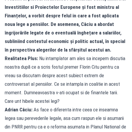
Investitiilor si Proiectelor Europene și fost ministru al
Finanțelor, a vorbit despre felul in care a fost aplicata
noua lege a pensiilor. De asemenea, Câciu a abordat
îngrijorările legate de o eventuală înghețare a salariilor,
subliniind contextul economic și politic actual, în special
în perspectiva alegerilor de la sfârșitul acestui an.
Realitatea Plus:
Nu intamplator am ales sa incepem discutia
noastra după ce a scris fostul premer Florin Citu pentru ca
vreau sa discutam despre acest subiect extrem de
controversat al pensiilor. Ce se intampla in coalitie in acest
moment. Dumneavoastra v-ati ocupat si de finantele tarii.
Care unt hibele acestei legi?
Adrian Câciu:
As face o diferenta intre ceea ce inseamna
legea sau perevederile legale, asa cum raspun ele si asumarii
din PNRR pentru ca e o reforma asumata in Planul National de