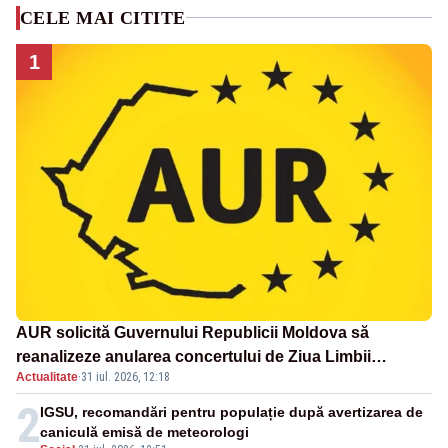
CELE MAI CITITE
1
AUR solicită Guvernului Republicii Moldova să
reanalizeze anularea concertului de Ziua Limbii
Actualitate
·
31 iul. 2026, 12:18
Române
2
IGSU, recomandări pentru populație după avertizarea de
caniculă emisă de meteorologi