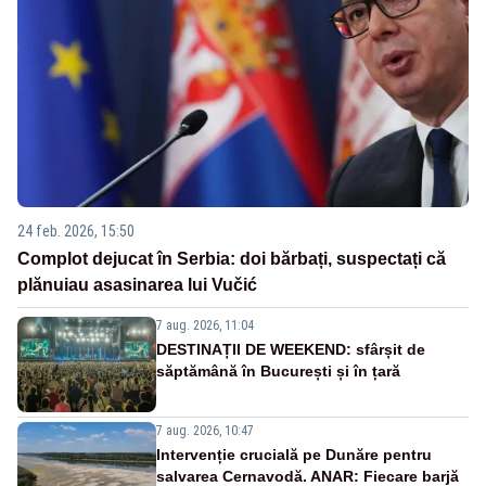
24 feb. 2026, 15:50
Complot dejucat în Serbia: doi bărbați, suspectați că
plănuiau asasinarea lui Vučić
7 aug. 2026, 11:04
DESTINAȚII DE WEEKEND: sfârșit de
săptămână în București și în țară
7 aug. 2026, 10:47
Intervenție crucială pe Dunăre pentru
salvarea Cernavodă. ANAR: Fiecare barjă