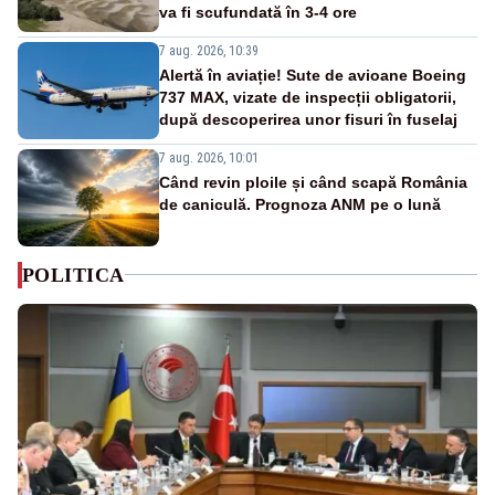
va fi scufundată în 3-4 ore
7 aug. 2026, 10:39
Alertă în aviație! Sute de avioane Boeing
737 MAX, vizate de inspecții obligatorii,
după descoperirea unor fisuri în fuselaj
7 aug. 2026, 10:01
Când revin ploile și când scapă România
de caniculă. Prognoza ANM pe o lună
POLITICA