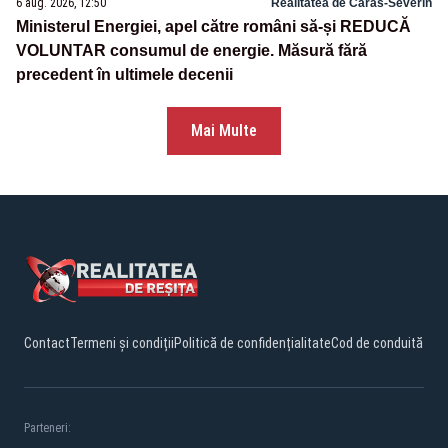
6 aug. 2026, 12:50
Realitatea de Caras-Severin
Ministerul Energiei, apel către români să-și REDUCĂ
VOLUNTAR consumul de energie. Măsură fără
precedent în ultimele decenii
Mai Multe
Contact
Termeni și condiții
Politică de confidențialitate
Cod de conduită
Parteneri: