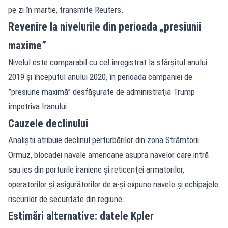
pe zi în martie, transmite Reuters.
Revenire la nivelurile din perioada „presiunii
maxime”
Nivelul este comparabil cu cel înregistrat la sfârşitul anului
2019 şi începutul anului 2020, în perioada campaniei de
”presiune maximă” desfăşurate de administraţia Trump
împotriva Iranului.
Cauzele declinului
Analiştii atribuie declinul perturbărilor din zona Strâmtorii
Ormuz, blocadei navale americane asupra navelor care intră
sau ies din porturile iraniene şi reticenţei armatorilor,
operatorilor şi asigurătorilor de a-şi expune navele şi echipajele
riscurilor de securitate din regiune.
Estimări alternative: datele Kpler