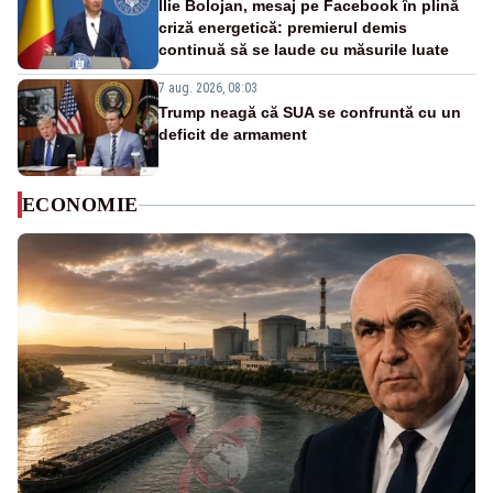
Ilie Bolojan, mesaj pe Facebook în plină
criză energetică: premierul demis
continuă să se laude cu măsurile luate
7 aug. 2026, 08:03
Trump neagă că SUA se confruntă cu un
deficit de armament
ECONOMIE