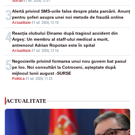
Social
-
31 iul. 2026, 12:51
3
Alertă privind SMS-urile false despre plata parcării. Anunț
pentru șoferi asupra unei noi metode de fraudă online
Actualitate
-
31 iul. 2026, 13:10
4
Reacția clubului Dinamo după tragicul accident din
Argeș: Un membru al staff-ului medical a murit,
antrenorul Adrian Ropotan este în spital
Actualitate
-
31 iul. 2026, 13:16
5
Negocierile privind formarea unui nou guvern bat pasul
pe loc. Noi consultări la Cotroceni, așteptate după
mijlocul lunii august -SURSE
Politica
-
31 iul. 2026, 11:23
ACTUALITATE