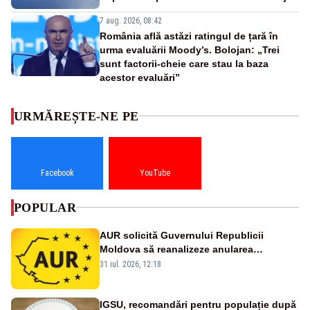
7 aug. 2026, 08:42
România află astăzi ratingul de țară în
urma evaluării Moody’s. Bolojan: „Trei
sunt factorii-cheie care stau la baza
acestor evaluări”
URMĂREȘTE-NE PE
Facebook
YouTube
POPULAR
AUR solicită Guvernului Republicii
Moldova să reanalizeze anularea
concertului de Ziua Limbii Române
31 iul. 2026, 12:18
IGSU, recomandări pentru populație după