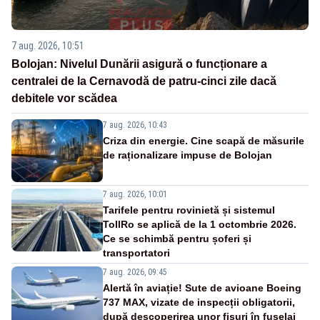
7 aug. 2026, 10:51
Bolojan: Nivelul Dunării asigură o funcționare a
centralei de la Cernavodă de patru-cinci zile dacă
debitele vor scădea
7 aug. 2026, 10:43
Criza din energie. Cine scapă de măsurile
de raționalizare impuse de Bolojan
7 aug. 2026, 10:01
Tarifele pentru rovinietă și sistemul
TollRo se aplică de la 1 octombrie 2026.
Ce se schimbă pentru șoferi și
transportatori
7 aug. 2026, 09:45
Alertă în aviație! Sute de avioane Boeing
737 MAX, vizate de inspecții obligatorii,
după descoperirea unor fisuri în fuselaj