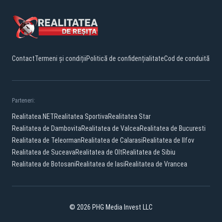
Contact
Termeni și condiții
Politică de confidențialitate
Cod de conduită
Parteneri:
Realitatea.NET
Realitatea Sportiva
Realitatea Star
Realitatea de Dambovita
Realitatea de Valcea
Realitatea de Bucuresti
Realitatea de Teleorman
Realitatea de Calarasi
Realitatea de Ilfov
Realitatea de Suceava
Realitatea de Olt
Realitatea de Sibiu
Realitatea de Botosani
Realitatea de Iasi
Realitatea de Vrancea
© 2026 PHG Media Invest LLC
Facebook
YouTube