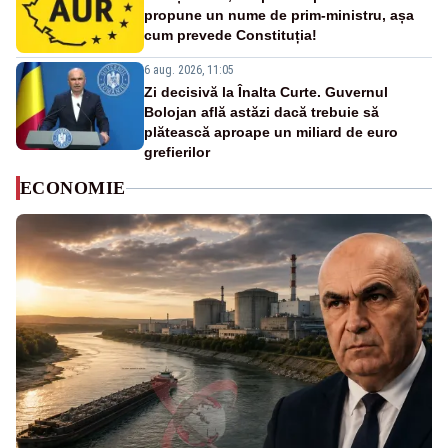
propune un nume de prim-ministru, așa
cum prevede Constituția!
6 aug. 2026, 11:05
Zi decisivă la Înalta Curte. Guvernul
Bolojan află astăzi dacă trebuie să
plătească aproape un miliard de euro
grefierilor
ECONOMIE