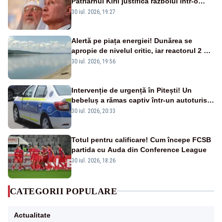
Patriarhul Kiril justifică războiul într-o
nouă carte
30 iul. 2026, 19:27
Alertă pe piața energiei! Dunărea se
apropie de nivelul critic, iar reactorul 2 de
la Cernavodă ar putea fi oprit
30 iul. 2026, 19:56
Intervenție de urgență în Pitești! Un
bebeluș a rămas captiv într-un autoturism
din cauza unei defecțiuni
30 iul. 2026, 20:33
Totul pentru calificare! Cum începe FCSB
partida cu Auda din Conference League
30 iul. 2026, 18:26
CATEGORII POPULARE
Actualitate