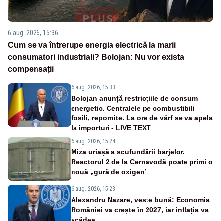
6 aug. 2026, 15:36
Cum se va întrerupe energia electrică la marii
consumatori industriali? Bolojan: Nu vor exista
compensații
6 aug. 2026, 15:33
Bolojan anunță restricțiile de consum
energetic. Centralele pe combustibili
fosili, repornite. La ore de vârf se va apela
la importuri - LIVE TEXT
6 aug. 2026, 15:24
Miza uriașă a scufundării barjelor.
Reactorul 2 de la Cernavodă poate primi o
nouă „gură de oxigen”
6 aug. 2026, 15:23
Alexandru Nazare, veste bună: Economia
României va crește în 2027, iar inflația va
scădea