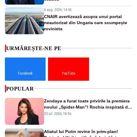
6 aug. 2026, 14:43
CNAIR avertizează asupra unui portal
neautorizat din Ungaria care scumpește
rovinieta
URMĂREȘTE-NE PE
Facebook
YouTube
POPULAR
Zendaya a furat toate privirile la premiera
noului „Spider-Man”! Rochia inspirată de
pânza de păianjen a făcut senzație
30 iul. 2026, 18:56
Aliatul lui Putin revine în prim-plan!