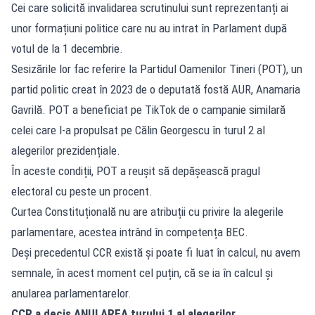
Cei care solicită invalidarea scrutinului sunt reprezentanți ai
unor formațiuni politice care nu au intrat în Parlament după
votul de la 1 decembrie.
Sesizările lor fac referire la Partidul Oamenilor Tineri (POT), un
partid politic creat în 2023 de o deputată fostă AUR, Anamaria
Gavrilă. POT a beneficiat pe TikTok de o campanie similară
celei care l-a propulsat pe Călin Georgescu în turul 2 al
alegerilor prezidențiale.
În aceste condiții, POT a reușit să depășească pragul
electoral cu peste un procent.
Curtea Constituțională nu are atribuții cu privire la alegerile
parlamentare, acestea intrând în competența BEC.
Deși precedentul CCR există și poate fi luat în calcul, nu avem
semnale, în acest moment cel puțin, că se ia în calcul și
anularea parlamentarelor.
CCR a decis ANULAREA turului 1 al alegerilor