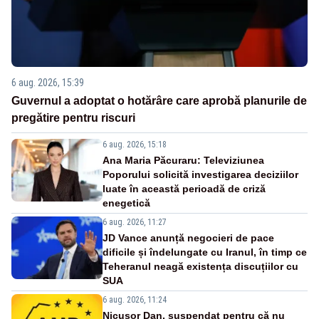
6 aug. 2026, 15:39
Guvernul a adoptat o hotărâre care aprobă planurile de
pregătire pentru riscuri
6 aug. 2026, 15:18
Ana Maria Păcuraru: Televiziunea
Poporului solicită investigarea deciziilor
luate în această perioadă de criză
enegetică
6 aug. 2026, 11:27
JD Vance anunță negocieri de pace
dificile și îndelungate cu Iranul, în timp ce
Teheranul neagă existența discuțiilor cu
SUA
6 aug. 2026, 11:24
Nicușor Dan, suspendat pentru că nu