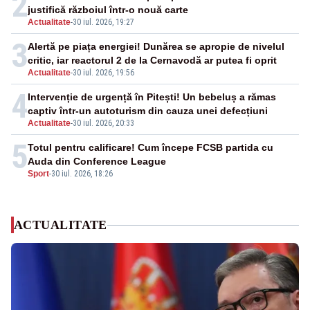
2
justifică războiul într-o nouă carte
Actualitate
-
30 iul. 2026, 19:27
3
Alertă pe piața energiei! Dunărea se apropie de nivelul
critic, iar reactorul 2 de la Cernavodă ar putea fi oprit
Actualitate
-
30 iul. 2026, 19:56
4
Intervenție de urgență în Pitești! Un bebeluș a rămas
captiv într-un autoturism din cauza unei defecțiuni
Actualitate
-
30 iul. 2026, 20:33
5
Totul pentru calificare! Cum începe FCSB partida cu
Auda din Conference League
Sport
-
30 iul. 2026, 18:26
ACTUALITATE