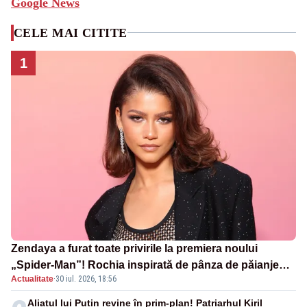
Google News
CELE MAI CITITE
1
Zendaya a furat toate privirile la premiera noului
„Spider-Man”! Rochia inspirată de pânza de păianjen a
Actualitate
·
30 iul. 2026, 18:56
făcut senzație
Aliatul lui Putin revine în prim-plan! Patriarhul Kiril