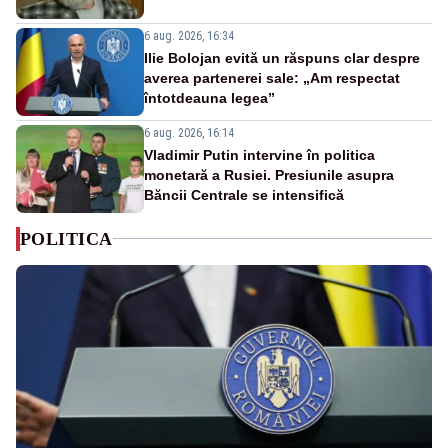
6 aug. 2026, 16:34
Ilie Bolojan evită un răspuns clar despre
averea partenerei sale: „Am respectat
întotdeauna legea”
6 aug. 2026, 16:14
Vladimir Putin intervine în politica
monetară a Rusiei. Presiunile asupra
Băncii Centrale se intensifică
POLITICA