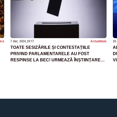
tica
7 dec. 2024, 20:17
Actualitate
26 
TOATE SESIZĂRILE ȘI CONTESTAȚIILE
A
PRIVIND PARLAMENTARELE AU FOST
D
RESPINSE LA BEC! URMEAZĂ ÎNȘTIINȚAREA
V
PARLAMENTULUI PRIVIND REPARTIZAREA PE
MANDATE