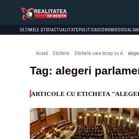
ULTIMELE ȘTIRI
ACTUALITATE
POLITICA
ECONOMIE
SOCIAL
SA
Acasă
Etichete
Etichete care încep cu A
alege
Tag: alegeri parlame
ARTICOLE CU ETICHETA "ALEGE