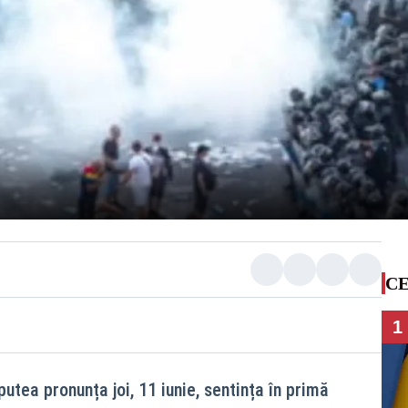
CE
1
putea pronunța joi, 11 iunie, sentința în primă