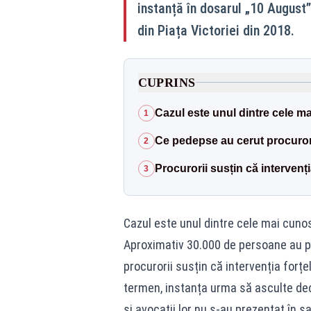
instanță în dosarul „10 August”
din Piața Victoriei din 2018.
CUPRINS
Cazul este unul dintre cele ma
1
Ce pedepse au cerut procuror
2
Procurorii susțin că intervenț
3
Cazul este unul dintre cele mai cunos
Aproximativ 30.000 de persoane au pa
procurorii susțin că intervenția forțel
termen, instanța urma să asculte decla
și avocații lor nu s-au prezentat în s