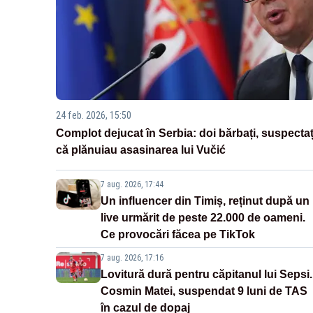
24 feb. 2026, 15:50
Complot dejucat în Serbia: doi bărbați, suspectaț
că plănuiau asasinarea lui Vučić
7 aug. 2026, 17:44
Un influencer din Timiș, reținut după un
live urmărit de peste 22.000 de oameni.
Ce provocări făcea pe TikTok
7 aug. 2026, 17:16
Lovitură dură pentru căpitanul lui Sepsi.
Cosmin Matei, suspendat 9 luni de TAS
în cazul de dopaj