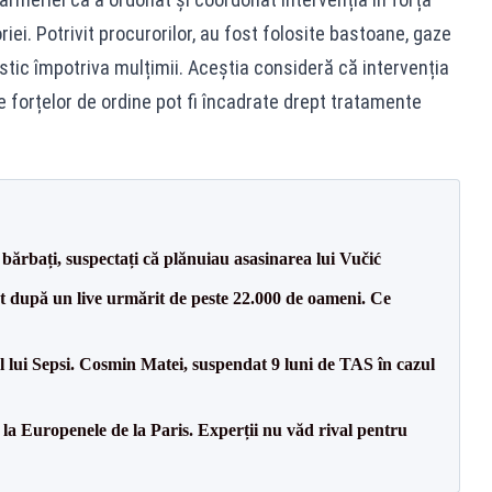
riei. Potrivit procurorilor, au fost folosite bastoane, gaze
tic împotriva mulțimii. Aceștia consideră că intervenția
e forțelor de ordine pot fi încadrate drept tratamente
bărbați, suspectați că plănuiau asasinarea lui Vučić
ut după un live urmărit de peste 22.000 de oameni. Ce
 lui Sepsi. Cosmin Matei, suspendat 9 luni de TAS în cazul
 la Europenele de la Paris. Experții nu văd rival pentru