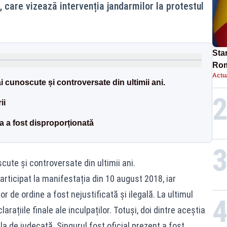
, care vizează intervenția jandarmilor la protestul
Star
Rom
Actua
Bol
i cunoscute și controversate din ultimii ani.
rest
ii
ia a fost disproporționată
cute și controversate din ultimii ani.
rticipat la manifestația din 10 august 2018, iar
or de ordine a fost nejustificată și ilegală. La ultimul
rațiile finale ale inculpaților. Totuși, doi dintre aceștia
ala de judecată. Singurul fost oficial prezent a fost