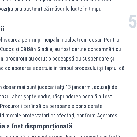
oziția și a susținut că măsurile luate în timpul
ii
hisoarea pentru principalii inculpați din dosar. Pentru
 Cucoș și Cătălin Sindile, au fost cerute condamnări cu
an, procurorii au cerut o pedeapsă cu suspendare și
d colaborarea acestuia în timpul procesului și faptul că
în dosar mai sunt judecați alți 13 jandarmi, acuzați de
cazul altor șapte cadre, răspunderea penală a fost
 Procurorii cer însă ca persoanele considerate
i morale protestatarilor afectați, conform Agerpres.
ția a fost disproporționată
meriei că a ordonat și coordonat intervenția în forță