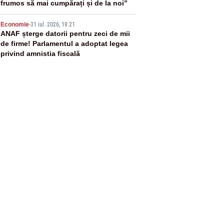
frumos să mai cumpărați și de la noi”
5
Economie
-
31 iul. 2026, 18:21
ANAF șterge datorii pentru zeci de mii
de firme! Parlamentul a adoptat legea
privind amnistia fiscală