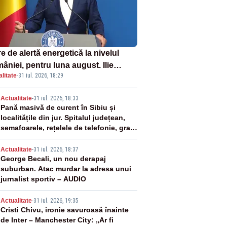
e de alertă energetică la nivelul
âniei, pentru luna august. Ilie
litate
·
31 iul. 2026, 18:29
ojan a anunțat importuri și posibile
ricții – VIDEO
2
Actualitate
-
31 iul. 2026, 18:33
Pană masivă de curent în Sibiu și
localitățile din jur. Spitalul județean,
semafoarele, rețelele de telefonie, grav
afectate
3
Actualitate
-
31 iul. 2026, 18:37
George Becali, un nou derapaj
suburban. Atac murdar la adresa unui
jurnalist sportiv – AUDIO
4
Actualitate
-
31 iul. 2026, 19:35
Cristi Chivu, ironie savuroasă înainte
de Inter – Manchester City: „Ar fi