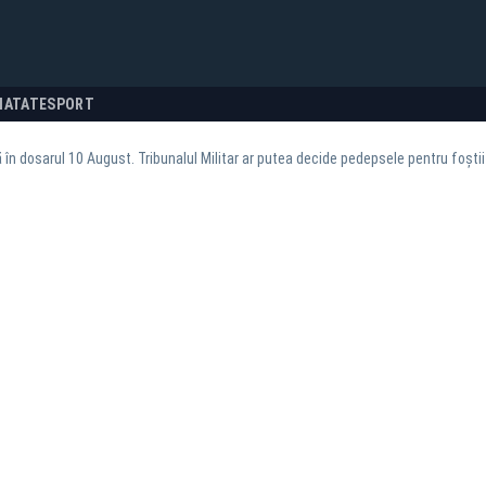
NATATE
SPORT
 în dosarul 10 August. Tribunalul Militar ar putea decide pedepsele pentru foștii