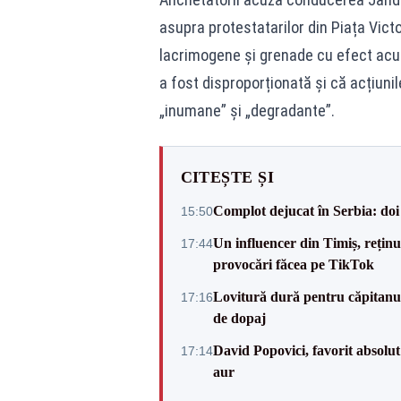
asupra protestatarilor din Piața Victo
lacrimogene și grenade cu efect acus
a fost disproporționată și că acțiunil
„inumane” și „degradante”.
CITEȘTE ȘI
Complot dejucat în Serbia: doi 
15:50
Un influencer din Timiș, rețin
17:44
provocări făcea pe TikTok
Lovitură dură pentru căpitanul
17:16
de dopaj
David Popovici, favorit absolut
17:14
aur