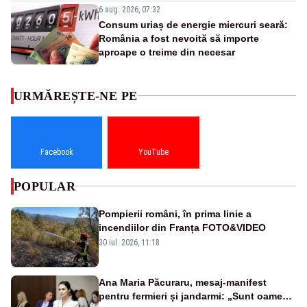
6 aug. 2026, 07:32
Consum uriaș de energie miercuri seară:
România a fost nevoită să importe
aproape o treime din necesar
URMĂREȘTE-NE PE
Facebook
YouTube
POPULAR
Pompierii români, în prima linie a
incendiilor din Franța FOTO&VIDEO
30 iul. 2026, 11:18
Ana Maria Păcuraru, mesaj-manifest
pentru fermieri și jandarmi: „Sunt oameni