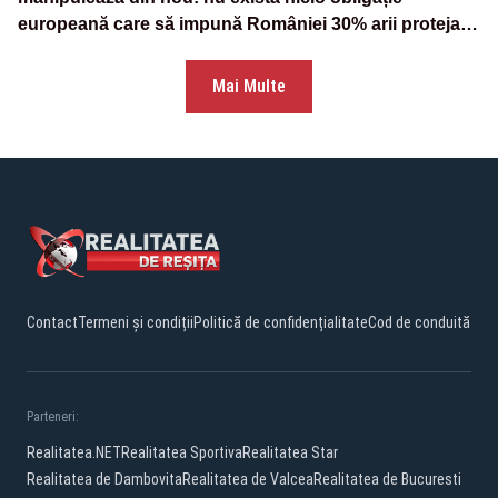
europeană care să impună României 30% arii protejate
și 10% protecție strictă”
Mai Multe
Contact
Termeni și condiții
Politică de confidențialitate
Cod de conduită
Parteneri:
Realitatea.NET
Realitatea Sportiva
Realitatea Star
Realitatea de Dambovita
Realitatea de Valcea
Realitatea de Bucuresti