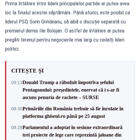
Prima întâlnire între liderii principalelor partide ar putea avea
loc la finalul acestei săptămâni. Până atunci, este posibil ca
liderul PSD, Sorin Grindeanu, să aibă o discuție separată cu
premierul demis Ilie Bolojan. O astfel de întâlnire ar putea
pregăti terenul pentru negocierile mai largi cu ceilalți lideri
politici.
CITEȘTE ȘI
Donald Trump a răbufnit împotriva șefului
09:13
Pentagonului: președintele, enervat că i s-ar fi
ascuns penuria de rachete – SURSE
Primăriile din România trebuie să fie înrolate în
08:35
platforma ghiseul.ro până pe 25 august
Parlamentul a adoptat în sesiune extraordinară
08:28
trei proiecte de lege care reprezintă jaloane din