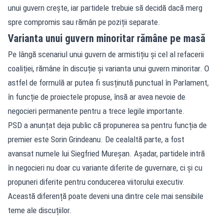
unui guvern crește, iar partidele trebuie să decidă dacă merg
spre compromis sau rămân pe poziții separate.
Varianta unui guvern minoritar rămâne pe masă
Pe lângă scenariul unui guvern de armistițiu și cel al refacerii
coaliției, rămâne în discuție și varianta unui guvern minoritar. O
astfel de formulă ar putea fi susținută punctual în Parlament,
în funcție de proiectele propuse, însă ar avea nevoie de
negocieri permanente pentru a trece legile importante.
PSD a anunțat deja public că propunerea sa pentru funcția de
premier este Sorin Grindeanu. De cealaltă parte, a fost
avansat numele lui Siegfried Mureșan. Așadar, partidele intră
în negocieri nu doar cu variante diferite de guvernare, ci și cu
propuneri diferite pentru conducerea viitorului executiv.
Această diferență poate deveni una dintre cele mai sensibile
teme ale discuțiilor.