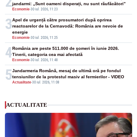
2
jandarmi: „Sunt oameni disperați, nu sunt răufăcători”
Economie
-
30 iul. 2026, 11:23
3
Apel de urgență către prosumatori după oprirea
reactoarelor de la Cernavodă: România are nevoie de
energie
Economie
-
30 iul. 2026, 11:25
4
România are peste 511.000 de șomeri în iunie 2026.
Tinerii, categoria cea mai afectată
Economie
-
30 iul. 2026, 11:48
5
Jandarmeria Română, mesaj de ultimă oră pe fondul
tensiunilor de la protestul masiv al fermierilor - VIDEO
Actualitate
-
30 iul. 2026, 11:08
ACTUALITATE