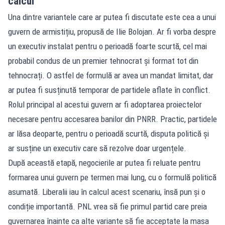
calcul
Una dintre variantele care ar putea fi discutate este cea a unui
guvern de armistițiu, propusă de Ilie Bolojan. Ar fi vorba despre
un executiv instalat pentru o perioadă foarte scurtă, cel mai
probabil condus de un premier tehnocrat și format tot din
tehnocrați. O astfel de formulă ar avea un mandat limitat, dar
ar putea fi susținută temporar de partidele aflate în conflict.
Rolul principal al acestui guvern ar fi adoptarea proiectelor
necesare pentru accesarea banilor din PNRR. Practic, partidele
ar lăsa deoparte, pentru o perioadă scurtă, disputa politică și
ar susține un executiv care să rezolve doar urgențele.
După această etapă, negocierile ar putea fi reluate pentru
formarea unui guvern pe termen mai lung, cu o formulă politică
asumată. Liberalii iau în calcul acest scenariu, însă pun și o
condiție importantă. PNL vrea să fie primul partid care preia
guvernarea înainte ca alte variante să fie acceptate la masa