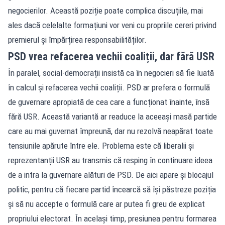
negocierilor. Această poziție poate complica discuțiile, mai
ales dacă celelalte formațiuni vor veni cu propriile cereri privind
premierul și împărțirea responsabilităților.
PSD vrea refacerea vechii coaliții, dar fără USR
În paralel, social-democrații insistă ca în negocieri să fie luată
în calcul și refacerea vechii coaliții. PSD ar prefera o formulă
de guvernare apropiată de cea care a funcționat înainte, însă
fără USR. Această variantă ar readuce la aceeași masă partide
care au mai guvernat împreună, dar nu rezolvă neapărat toate
tensiunile apărute între ele. Problema este că liberalii și
reprezentanții USR au transmis că resping în continuare ideea
de a intra la guvernare alături de PSD. De aici apare și blocajul
politic, pentru că fiecare partid încearcă să își păstreze poziția
și să nu accepte o formulă care ar putea fi greu de explicat
propriului electorat. În același timp, presiunea pentru formarea