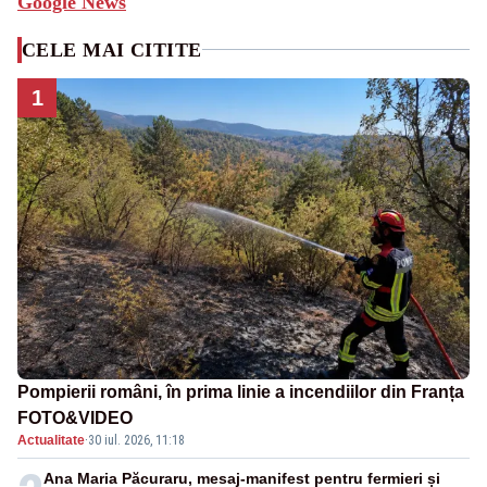
Google News
CELE MAI CITITE
1
Pompierii români, în prima linie a incendiilor din Franța
FOTO&VIDEO
Actualitate
·
30 iul. 2026, 11:18
Ana Maria Păcuraru, mesaj-manifest pentru fermieri și