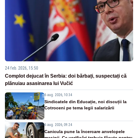
24 feb. 2026, 15:50
Complot dejucat în Serbia: doi bărbați, suspectați că
plănuiau asasinarea lui Vučić
6 aug. 2026, 10:34
Sindicatele din Educație, noi discuții la
Cotroceni pe tema legii salarizării
6 aug. 2026, 09:24
Canicula pune la încercare anvelopele
mașinii. Ce verificări trebuie făcute pentru