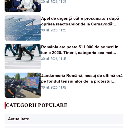
disperați, nu sunt răufăcători”
30 iul. 2026, 11:23
Apel de urgență către prosumatori după
oprirea reactoarelor de la Cernavodă:
România are nevoie de energie
30 iul. 2026, 11:25
România are peste 511.000 de șomeri în
iunie 2026. Tinerii, categoria cea mai
afectată
30 iul. 2026, 11:48
Jandarmeria Română, mesaj de ultimă oră
pe fondul tensiunilor de la protestul
masiv al fermierilor - VIDEO
30 iul. 2026, 11:08
CATEGORII POPULARE
Actualitate