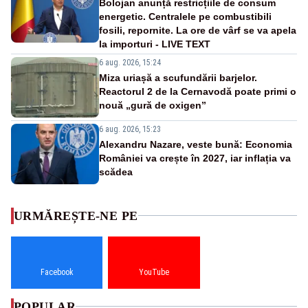
Bolojan anunță restricțiile de consum
energetic. Centralele pe combustibili
fosili, repornite. La ore de vârf se va apela
la importuri - LIVE TEXT
6 aug. 2026, 15:24
Miza uriașă a scufundării barjelor.
Reactorul 2 de la Cernavodă poate primi o
nouă „gură de oxigen”
6 aug. 2026, 15:23
Alexandru Nazare, veste bună: Economia
României va crește în 2027, iar inflația va
scădea
URMĂREȘTE-NE PE
Facebook
YouTube
POPULAR