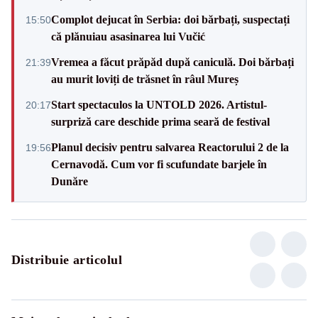
Complot dejucat în Serbia: doi bărbați, suspectați
15:50
că plănuiau asasinarea lui Vučić
Vremea a făcut prăpăd după caniculă. Doi bărbați
21:39
au murit loviți de trăsnet în râul Mureș
Start spectaculos la UNTOLD 2026. Artistul-
20:17
surpriză care deschide prima seară de festival
Planul decisiv pentru salvarea Reactorului 2 de la
19:56
Cernavodă. Cum vor fi scufundate barjele în
Dunăre
Distribuie articolul