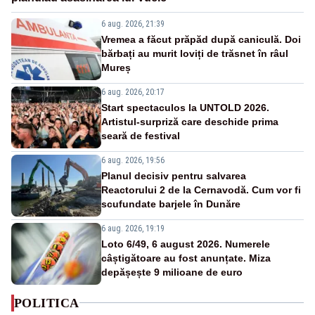
6 aug. 2026, 21:39
Vremea a făcut prăpăd după caniculă. Doi
bărbați au murit loviți de trăsnet în râul
Mureș
6 aug. 2026, 20:17
Start spectaculos la UNTOLD 2026.
Artistul-surpriză care deschide prima
seară de festival
6 aug. 2026, 19:56
Planul decisiv pentru salvarea
Reactorului 2 de la Cernavodă. Cum vor fi
scufundate barjele în Dunăre
6 aug. 2026, 19:19
Loto 6/49, 6 august 2026. Numerele
câștigătoare au fost anunțate. Miza
depășește 9 milioane de euro
POLITICA