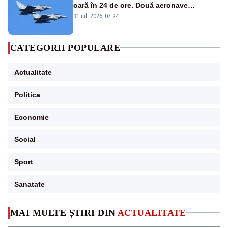
oară în 24 de ore. Două aeronave
Eurofighter britanice au fost ridicate de la
31 iul. 2026, 07:24
sol
CATEGORII POPULARE
Actualitate
Politica
Economie
Social
Sport
Sanatate
MAI MULTE ȘTIRI DIN
ACTUALITATE