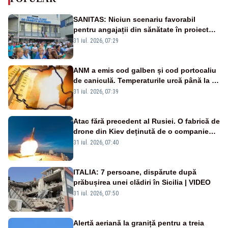
SANITAS: Niciun scenariu favorabil
pentru angajații din sănătate în proiectul
Legii salarizării
31 iul. 2026, 07:29
ANM a emis cod galben și cod portocaliu
de caniculă. Temperaturile urcă până la 38
de grade, iar nopțile devin tropicale
31 iul. 2026, 07:39
Atac fără precedent al Rusiei. O fabrică de
drone din Kiev deținută de o companie
americană, distrusă de o rachetă
31 iul. 2026, 07:40
rusească
ITALIA: 7 persoane, dispărute după
prăbușirea unei clădiri în Sicilia | VIDEO
31 iul. 2026, 07:50
Alertă aeriană la graniță pentru a treia