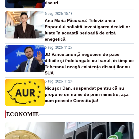
riscuri
6 aug. 2026, 15:18
Ana Maria Păcuraru: Televiziunea
Poporului solicită investigarea deciziilor
luate în această perioadă de criză
enegetică
6 aug. 2026, 11:27
JD Vance anunță negocieri de pace
dificile și îndelungate cu Iranul, în timp ce
Teheranul neagă existența discuțiilor cu
SUA
6 aug. 2026, 11:24
Nicușor Dan, suspendat pentru că nu
propune un nume de prim-ministru, așa
cum prevede Constituția!
ECONOMIE