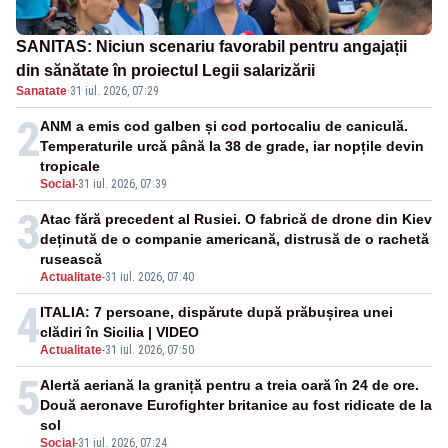
SANITAS: Niciun scenariu favorabil pentru angajații
din sănătate în proiectul Legii salarizării
Sanatate
·
31 iul. 2026, 07:29
2
ANM a emis cod galben și cod portocaliu de caniculă.
Temperaturile urcă până la 38 de grade, iar nopțile devin
tropicale
Social
-
31 iul. 2026, 07:39
3
Atac fără precedent al Rusiei. O fabrică de drone din Kiev
deținută de o companie americană, distrusă de o rachetă
rusească
Actualitate
-
31 iul. 2026, 07:40
4
ITALIA: 7 persoane, dispărute după prăbușirea unei
clădiri în Sicilia | VIDEO
Actualitate
-
31 iul. 2026, 07:50
5
Alertă aeriană la graniță pentru a treia oară în 24 de ore.
Două aeronave Eurofighter britanice au fost ridicate de la
sol
Social
-
31 iul. 2026, 07:24