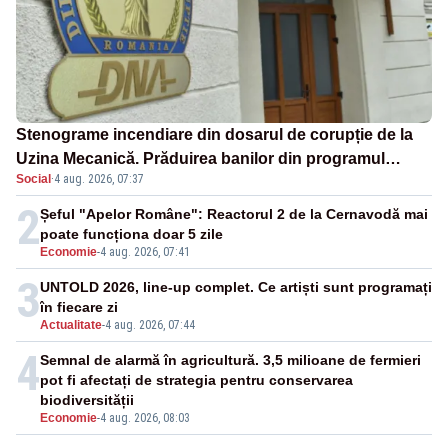
Stenograme incendiare din dosarul de corupție de la
Uzina Mecanică. Prăduirea banilor din programul
Social
·
4 aug. 2026, 07:37
SAFE, interceptată de DNA
2
Șeful "Apelor Române": Reactorul 2 de la Cernavodă mai
poate funcționa doar 5 zile
Economie
-
4 aug. 2026, 07:41
3
UNTOLD 2026, line-up complet. Ce artiști sunt programați
în fiecare zi
Actualitate
-
4 aug. 2026, 07:44
4
Semnal de alarmă în agricultură. 3,5 milioane de fermieri
pot fi afectați de strategia pentru conservarea
biodiversității
Economie
-
4 aug. 2026, 08:03