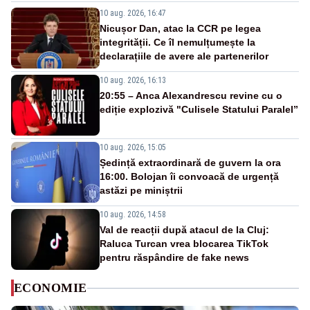
10 aug. 2026, 16:47
Nicușor Dan, atac la CCR pe legea
integrității. Ce îl nemulțumește la
declarațiile de avere ale partenerilor
10 aug. 2026, 16:13
20:55 – Anca Alexandrescu revine cu o
ediție explozivă "Culisele Statului Paralel”
10 aug. 2026, 15:05
Ședință extraordinară de guvern la ora
16:00. Bolojan îi convoacă de urgență
astăzi pe miniștrii
10 aug. 2026, 14:58
Val de reacții după atacul de la Cluj:
Raluca Turcan vrea blocarea TikTok
pentru răspândire de fake news
ECONOMIE