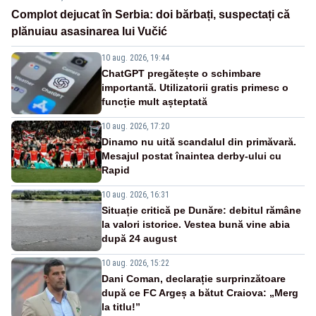
Complot dejucat în Serbia: doi bărbați, suspectați că
plănuiau asasinarea lui Vučić
10 aug. 2026, 19:44
ChatGPT pregătește o schimbare
importantă. Utilizatorii gratis primesc o
funcție mult așteptată
10 aug. 2026, 17:20
Dinamo nu uită scandalul din primăvară.
Mesajul postat înaintea derby-ului cu
Rapid
10 aug. 2026, 16:31
Situație critică pe Dunăre: debitul rămâne
la valori istorice. Vestea bună vine abia
după 24 august
10 aug. 2026, 15:22
Dani Coman, declarație surprinzătoare
după ce FC Argeș a bătut Craiova: „Merg
la titlu!”