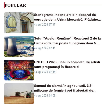
POPULAR
Stenograme incendiare din dosarul de
corupție de la Uzina Mecanică. Prăduirea
banilor din programul SAFE, interceptată
4 aug. 2026, 07:37
de DNA
Șeful "Apelor Române": Reactorul 2 de la
Cernavodă mai poate funcționa doar 5
zile
4 aug. 2026, 07:41
UNTOLD 2026, line-up complet. Ce artiști
sunt programați în fiecare zi
4 aug. 2026, 07:44
Semnal de alarmă în agricultură. 3,5
milioane de fermieri pot fi afectați de
strategia pentru conservarea
4 aug. 2026, 08:03
biodiversității