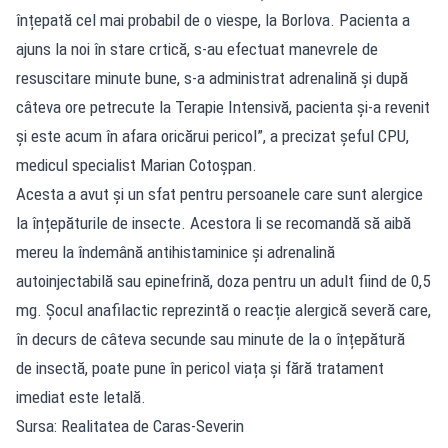
înțepată cel mai probabil de o viespe, la Borlova. Pacienta a
ajuns la noi în stare crtică, s-au efectuat manevrele de
resuscitare minute bune, s-a administrat adrenalină și după
câteva ore petrecute la Terapie Intensivă, pacienta și-a revenit
și este acum în afara oricărui pericol”, a precizat șeful CPU,
medicul specialist Marian Cotoșpan.
Acesta a avut și un sfat pentru persoanele care sunt alergice
la înțepăturile de insecte. Acestora li se recomandă să aibă
mereu la îndemână antihistaminice și adrenalină
autoinjectabilă sau epinefrină, doza pentru un adult fiind de 0,5
mg. Șocul anafilactic reprezintă o reacție alergică severă care,
în decurs de câteva secunde sau minute de la o înțepătură
de insectă, poate pune în pericol viața și fără tratament
imediat este letală.
Sursa: Realitatea de Caras-Severin