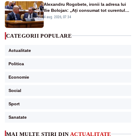
Alexandru Rogobete, ironii la adresa lui
Ilie Bolojan: „Ați consumat tot curentul
urmărind șobolani imaginari”
4 aug. 2026, 07:34
CATEGORII POPULARE
Actualitate
Politica
Economie
Social
Sport
Sanatate
MAI MULTE ȘTIRI DIN
ACTUALITATE