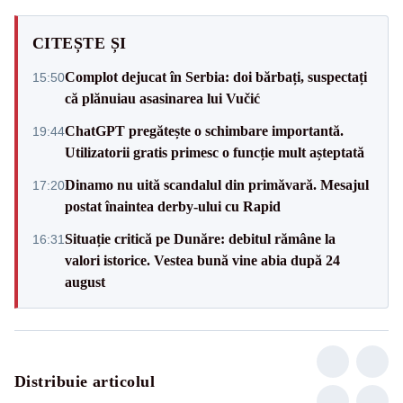
CITEȘTE ȘI
Complot dejucat în Serbia: doi bărbați, suspectați
15:50
că plănuiau asasinarea lui Vučić
ChatGPT pregătește o schimbare importantă.
19:44
Utilizatorii gratis primesc o funcție mult așteptată
Dinamo nu uită scandalul din primăvară. Mesajul
17:20
postat înaintea derby-ului cu Rapid
Situație critică pe Dunăre: debitul rămâne la
16:31
valori istorice. Vestea bună vine abia după 24
august
Distribuie articolul