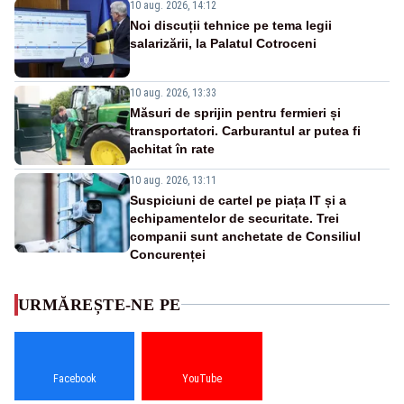
10 aug. 2026, 14:12
Noi discuții tehnice pe tema legii
salarizării, la Palatul Cotroceni
10 aug. 2026, 13:33
Măsuri de sprijin pentru fermieri și
transportatori. Carburantul ar putea fi
achitat în rate
10 aug. 2026, 13:11
Suspiciuni de cartel pe piața IT și a
echipamentelor de securitate. Trei
companii sunt anchetate de Consiliul
Concurenței
URMĂREȘTE-NE PE
Facebook
YouTube