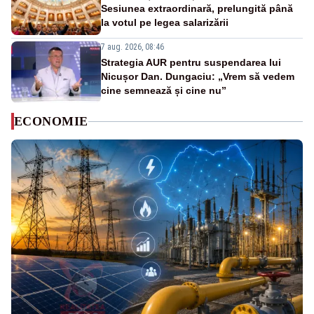
Sesiunea extraordinară, prelungită până
la votul pe legea salarizării
7 aug. 2026, 08:46
Strategia AUR pentru suspendarea lui
Nicușor Dan. Dungaciu: „Vrem să vedem
cine semnează și cine nu”
ECONOMIE