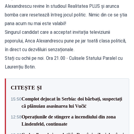
Alexandrescu revine în studioul Realitatea PLUS și arunca
bomba care resetează întreg jocul politic. Nimic din ce se știa
pana acum nu mai este valabil!
Singurul candidat care a acceptat invitația televiziunii
poporului, Anca Alexandrescu pune pe jar toată clasa politică,
în direct cu dezvăluiri senzaționale.
Stați cu ochii pe noi. Ora 21.00 - Culisele Statului Paralel cu
Laurențiu Botin.
CITEȘTE ȘI
Complot dejucat în Serbia: doi bărbați, suspectați
15:50
că plănuiau asasinarea lui Vučić
Operațiunile de stingere a incendiului din zona
12:58
Lindenfeld, continuate