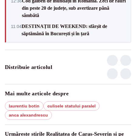
Cod galben de inundații în România. Zeci de râuri
12:36
din peste 20 de județe, sub avertizare până
sâmbătă
DESTINAȚII DE WEEKEND: sfârșit de
11:04
săptămână în București și în țară
Distribuie articolul
Mai multe articole despre
laurentiu botin
culisele statului paralel
anca alexandrescu
Urmărește știrile Realitatea de Caras-Severin și pe