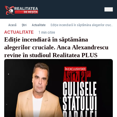
Acasă
Știri
Actualitate
Ediție incendiară în săptămâna alegerilor cruciale. Anca Alexandrescu revine în studioul Realitatea PLUS
·
ACTUALITATE
1 min citire
Ediție incendiară în săptămâna
alegerilor cruciale. Anca Alexandrescu
revine în studioul Realitatea PLUS