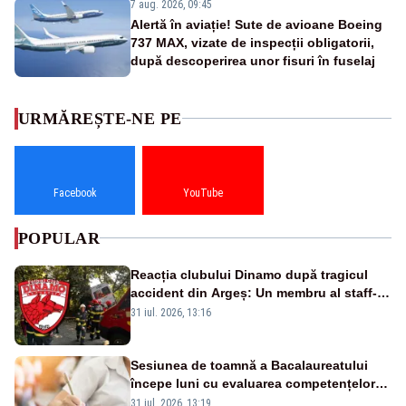
7 aug. 2026, 09:45
Alertă în aviație! Sute de avioane Boeing
737 MAX, vizate de inspecții obligatorii,
după descoperirea unor fisuri în fuselaj
URMĂREȘTE-NE PE
Facebook
YouTube
POPULAR
Reacția clubului Dinamo după tragicul
accident din Argeș: Un membru al staff-
ului medical a murit, antrenorul Adrian
31 iul. 2026, 13:16
Ropotan este în spital
Sesiunea de toamnă a Bacalaureatului
începe luni cu evaluarea competențelor
orale la Limba română
31 iul. 2026, 13:19