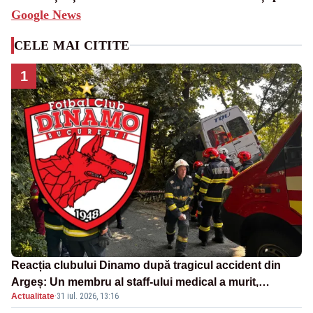
Google News
CELE MAI CITITE
1
Reacția clubului Dinamo după tragicul accident din
Argeș: Un membru al staff-ului medical a murit,
Actualitate
·
31 iul. 2026, 13:16
antrenorul Adrian Ropotan este în spital