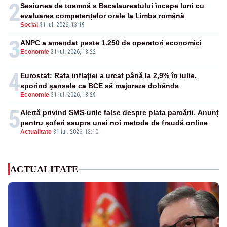
2
Sesiunea de toamnă a Bacalaureatului începe luni cu
evaluarea competențelor orale la Limba română
Social
-
31 iul. 2026, 13:19
3
ANPC a amendat peste 1.250 de operatori economici
Economie
-
31 iul. 2026, 13:22
4
Eurostat: Rata inflaţiei a urcat până la 2,9% în iulie,
sporind şansele ca BCE să majoreze dobânda
Economie
-
31 iul. 2026, 13:29
5
Alertă privind SMS-urile false despre plata parcării. Anunț
pentru șoferi asupra unei noi metode de fraudă online
Actualitate
-
31 iul. 2026, 13:10
ACTUALITATE