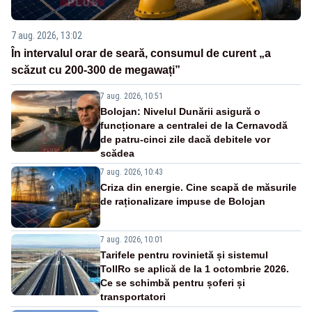
7 aug. 2026, 13:02
În intervalul orar de seară, consumul de curent „a
scăzut cu 200-300 de megawați”
7 aug. 2026, 10:51
Bolojan: Nivelul Dunării asigură o
funcționare a centralei de la Cernavodă
de patru-cinci zile dacă debitele vor
scădea
7 aug. 2026, 10:43
Criza din energie. Cine scapă de măsurile
de raționalizare impuse de Bolojan
7 aug. 2026, 10:01
Tarifele pentru rovinietă și sistemul
TollRo se aplică de la 1 octombrie 2026.
Ce se schimbă pentru șoferi și
transportatori