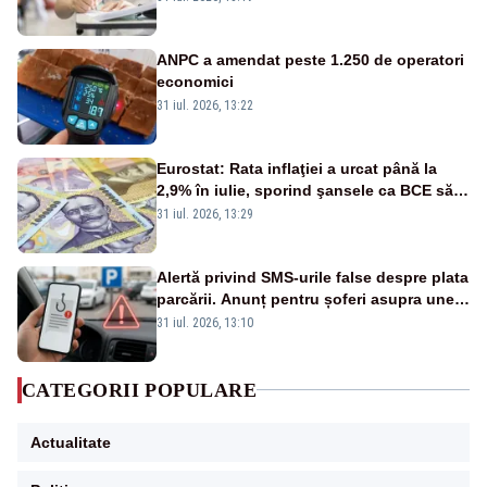
ANPC a amendat peste 1.250 de operatori
economici
31 iul. 2026, 13:22
Eurostat: Rata inflaţiei a urcat până la
2,9% în iulie, sporind şansele ca BCE să
majoreze dobânda
31 iul. 2026, 13:29
Alertă privind SMS-urile false despre plata
parcării. Anunț pentru șoferi asupra unei
noi metode de fraudă online
31 iul. 2026, 13:10
CATEGORII POPULARE
Actualitate