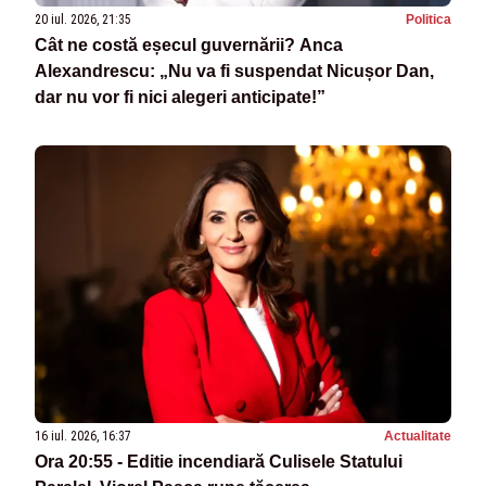
20 iul. 2026, 21:35
Politica
Cât ne costă eșecul guvernării? Anca
Alexandrescu: „Nu va fi suspendat Nicușor Dan,
dar nu vor fi nici alegeri anticipate!”
16 iul. 2026, 16:37
Actualitate
Ora 20:55 - Editie incendiară Culisele Statului