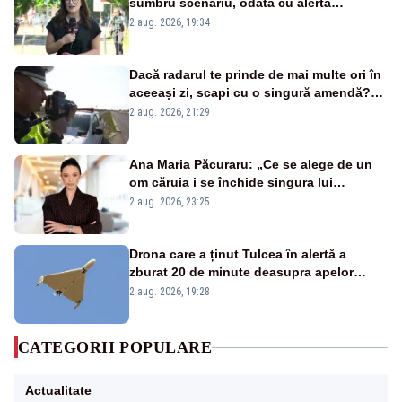
sumbru scenariu, odată cu alerta
energetică
2 aug. 2026, 19:34
Dacă radarul te prinde de mai multe ori în
aceeași zi, scapi cu o singură amendă?
Ce spune legea
2 aug. 2026, 21:29
Ana Maria Păcuraru: „Ce se alege de un
om căruia i se închide singura lui
portiță?”
2 aug. 2026, 23:25
Drona care a ținut Tulcea în alertă a
zburat 20 de minute deasupra apelor
României. Au fost ridicate două F-16
2 aug. 2026, 19:28
CATEGORII POPULARE
Actualitate