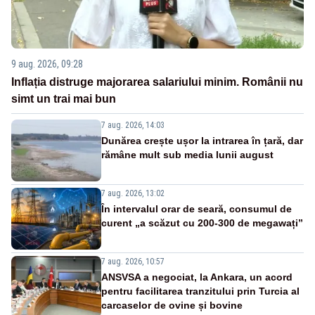
9 aug. 2026, 09:28
Inflația distruge majorarea salariului minim. Românii nu
simt un trai mai bun
7 aug. 2026, 14:03
Dunărea crește ușor la intrarea în țară, dar
rămâne mult sub media lunii august
7 aug. 2026, 13:02
În intervalul orar de seară, consumul de
curent „a scăzut cu 200-300 de megawați”
7 aug. 2026, 10:57
ANSVSA a negociat, la Ankara, un acord
pentru facilitarea tranzitului prin Turcia al
carcaselor de ovine și bovine