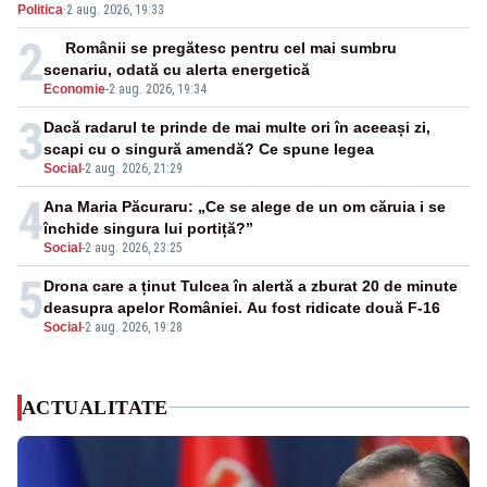
Politica
·
2 aug. 2026, 19:33
2
Românii se pregătesc pentru cel mai sumbru
scenariu, odată cu alerta energetică
Economie
-
2 aug. 2026, 19:34
3
Dacă radarul te prinde de mai multe ori în aceeași zi,
scapi cu o singură amendă? Ce spune legea
Social
-
2 aug. 2026, 21:29
4
Ana Maria Păcuraru: „Ce se alege de un om căruia i se
închide singura lui portiță?”
Social
-
2 aug. 2026, 23:25
5
Drona care a ținut Tulcea în alertă a zburat 20 de minute
deasupra apelor României. Au fost ridicate două F-16
Social
-
2 aug. 2026, 19:28
ACTUALITATE