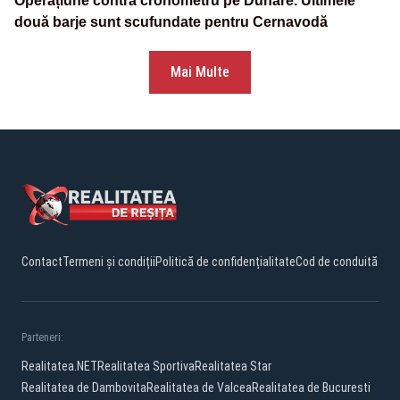
Operațiune contra cronometru pe Dunăre. Ultimele
două barje sunt scufundate pentru Cernavodă
Mai Multe
Contact
Termeni și condiții
Politică de confidențialitate
Cod de conduită
Parteneri:
Realitatea.NET
Realitatea Sportiva
Realitatea Star
Realitatea de Dambovita
Realitatea de Valcea
Realitatea de Bucuresti