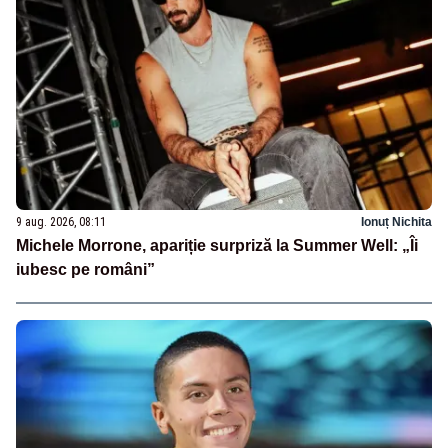
9 aug. 2026, 08:11
Ionuț Nichita
Michele Morrone, apariție surpriză la Summer Well: „Îi
iubesc pe români”