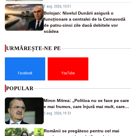
7 aug. 2026, 10:51
Bolojan: Nivelul Dunării asigură o
funcționare a centralei de la Cernavodă
de patru-cinci zile dacă debitele vor
scădea
URMĂREȘTE-NE PE
Facebook
YouTube
POPULAR
Miron Mitrea: „Politica nu se face pe care
e mai frumos, care înjură mai mult, care
țipă mai tare, ci pe proiecte”
2 aug. 2026, 19:33
Românii se pregătesc pentru cel mai