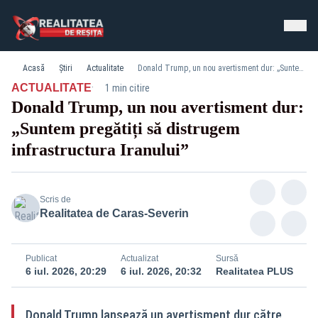
Acasă
Știri
Actualitate
Donald Trump, un nou avertisment dur: „Suntem pregătiți să distrugem infrastructura Iranului”
·
ACTUALITATE
1 min citire
Donald Trump, un nou avertisment dur:
„Suntem pregătiți să distrugem
infrastructura Iranului”
Scris de
Realitatea de Caras-Severin
Publicat
Actualizat
Sursă
6 iul. 2026, 20:29
6 iul. 2026, 20:32
Realitatea PLUS
Donald Trump lansează un avertisment dur către