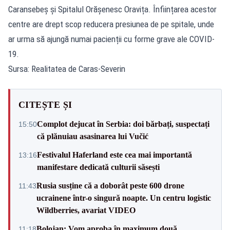
Caransebeș și Spitalul Orășenesc Oravița. Înființarea acestor
centre are drept scop reducera presiunea de pe spitale, unde
ar urma să ajungă numai pacienții cu forme grave ale COVID-
19.
Sursa: Realitatea de Caras-Severin
CITEȘTE ȘI
Complot dejucat în Serbia: doi bărbați, suspectați
15:50
că plănuiau asasinarea lui Vučić
Festivalul Haferland este cea mai importantă
13:16
manifestare dedicată culturii săsești
Rusia susține că a doborât peste 600 drone
11:43
ucrainene într-o singură noapte. Un centru logistic
Wildberries, avariat VIDEO
Bolojan: Vom aproba în maximum două
11:18