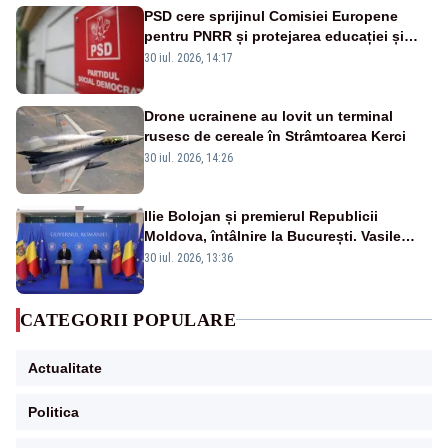
PSD cere sprijinul Comisiei Europene
pentru PNRR și protejarea educației și
sănătății
30 iul. 2026, 14:17
Drone ucrainene au lovit un terminal
rusesc de cereale în Strâmtoarea Kerci
30 iul. 2026, 14:26
Ilie Bolojan și premierul Republicii
Moldova, întâlnire la București. Vasile
Tofan, primit cu onoruri militare
30 iul. 2026, 13:36
CATEGORII POPULARE
Actualitate
Politica