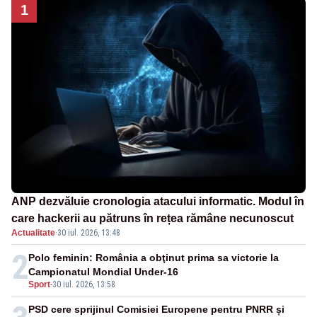
1
ANP dezvăluie cronologia atacului informatic. Modul în
care hackerii au pătruns în rețea rămâne necunoscut
Actualitate
·
30 iul. 2026, 13:48
2
Polo feminin: România a obţinut prima sa victorie la
Campionatul Mondial Under-16
Sport
-
30 iul. 2026, 13:58
PSD cere sprijinul Comisiei Europene pentru PNRR și