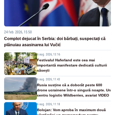
24 feb. 2026, 15:50
Complot dejucat în Serbia: doi bărbați, suspectați că
plănuiau asasinarea lui Vučić
6 aug. 2026, 13:16
Festivalul Haferland este cea mai
importantă manifestare dedicată culturii
săsești
6 aug. 2026, 11:43
Rusia susține că a doborât peste 600
drone ucrainene într-o singură noapte. Un
centru logistic Wildberries, avariat VIDEO
6 aug. 2026, 11:18
Bolojan: Vom aproba în maximum două
săptămâni un memorandum pentru