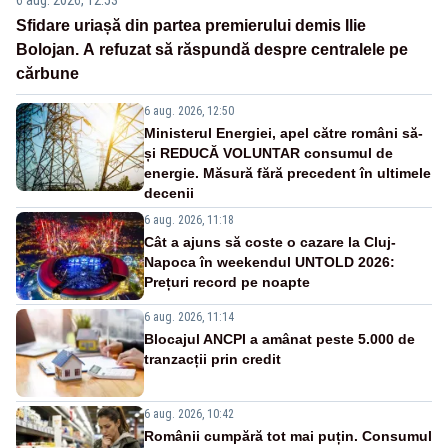
Sfidare uriașă din partea premierului demis Ilie
Bolojan. A refuzat să răspundă despre centralele pe
cărbune
6 aug. 2026, 12:50
Ministerul Energiei, apel către români să-
și REDUCĂ VOLUNTAR consumul de
energie. Măsură fără precedent în ultimele
decenii
6 aug. 2026, 11:18
Cât a ajuns să coste o cazare la Cluj-
Napoca în weekendul UNTOLD 2026:
Prețuri record pe noapte
6 aug. 2026, 11:14
Blocajul ANCPI a amânat peste 5.000 de
tranzacții prin credit
6 aug. 2026, 10:42
Românii cumpără tot mai puțin. Consumul