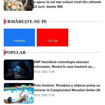
a ajuns la cel mai scăzut nivel din ultimele
11 luni: datele INS
URMĂREȘTE-NE PE
Facebook
YouTube
POPULAR
ANP dezvăluie cronologia atacului
informatic. Modul în care hackerii au
pătruns în rețea rămâne necunoscut
30 iul. 2026, 13:48
Polo feminin: România a obţinut prima sa
victorie la Campionatul Mondial Under-16
30 iul. 2026, 13:58