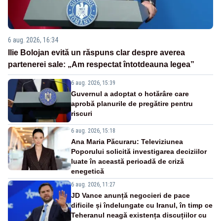
6 aug. 2026, 16:34
Ilie Bolojan evită un răspuns clar despre averea
partenerei sale: „Am respectat întotdeauna legea”
6 aug. 2026, 15:39
Guvernul a adoptat o hotărâre care
aprobă planurile de pregătire pentru
riscuri
6 aug. 2026, 15:18
Ana Maria Păcuraru: Televiziunea
Poporului solicită investigarea deciziilor
luate în această perioadă de criză
enegetică
6 aug. 2026, 11:27
JD Vance anunță negocieri de pace
dificile și îndelungate cu Iranul, în timp ce
Teheranul neagă existența discuțiilor cu