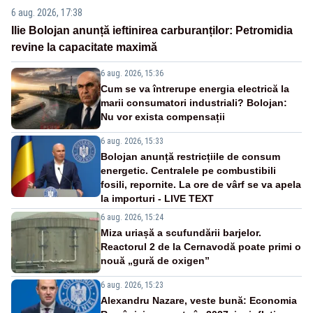
6 aug. 2026, 17:38
Ilie Bolojan anunță ieftinirea carburanților: Petromidia
revine la capacitate maximă
6 aug. 2026, 15:36
Cum se va întrerupe energia electrică la
marii consumatori industriali? Bolojan:
Nu vor exista compensații
6 aug. 2026, 15:33
Bolojan anunță restricțiile de consum
energetic. Centralele pe combustibili
fosili, repornite. La ore de vârf se va apela
la importuri - LIVE TEXT
6 aug. 2026, 15:24
Miza uriașă a scufundării barjelor.
Reactorul 2 de la Cernavodă poate primi o
nouă „gură de oxigen”
6 aug. 2026, 15:23
Alexandru Nazare, veste bună: Economia