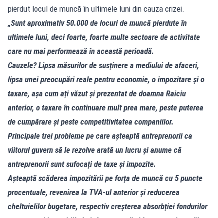
pierdut locul de muncă în ultimele luni din cauza crizei.
„Sunt aproximativ 50.000 de locuri de muncă pierdute în
ultimele luni, deci foarte, foarte multe sectoare de activitate
care nu mai performează în această perioadă.
Cauzele? Lipsa măsurilor de susținere a mediului de afaceri,
lipsa unei preocupări reale pentru economie, o impozitare și o
taxare, așa cum ați văzut și prezentat de doamna Raiciu
anterior, o taxare în continuare mult prea mare, peste puterea
de cumpărare și peste competitivitatea companiilor.
Principale trei probleme pe care așteaptă antreprenorii ca
viitorul guvern să le rezolve arată un lucru și anume că
antreprenorii sunt sufocați de taxe și impozite.
Așteaptă scăderea impozitării pe forța de muncă cu 5 puncte
procentuale, revenirea la TVA-ul anterior și reducerea
cheltuielilor bugetare, respectiv creșterea absorbției fondurilor