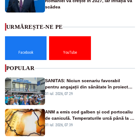
României va crește în 2027, iar inflația va
scădea
URMĂREȘTE-NE PE
Facebook
YouTube
POPULAR
SANITAS: Niciun scenariu favorabil
pentru angajații din sănătate în proiectul
Legii salarizării
31 iul. 2026, 07:29
ANM a emis cod galben și cod portocaliu
de caniculă. Temperaturile urcă până la 38
de grade, iar nopțile devin tropicale
31 iul. 2026, 07:39