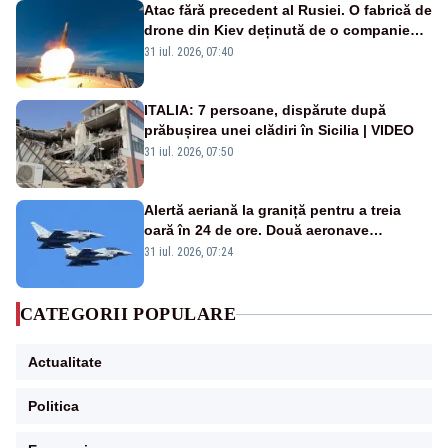
Atac fără precedent al Rusiei. O fabrică de
drone din Kiev deținută de o companie
americană, distrusă de o rachetă
31 iul. 2026, 07:40
rusească
ITALIA: 7 persoane, dispărute după
prăbușirea unei clădiri în Sicilia | VIDEO
31 iul. 2026, 07:50
Alertă aeriană la graniță pentru a treia
oară în 24 de ore. Două aeronave
Eurofighter britanice au fost ridicate de la
31 iul. 2026, 07:24
sol
CATEGORII POPULARE
Actualitate
Politica