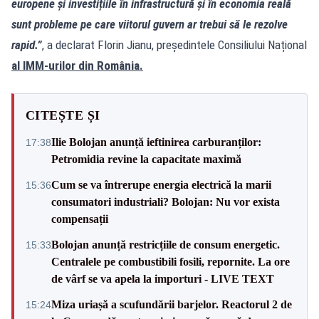
europene și investițiile în infrastructură și în economia reală
sunt probleme pe care viitorul guvern ar trebui să le rezolve
rapid.”
, a declarat Florin Jianu, președintele Consiliului Național
al IMM-urilor din România.
CITEȘTE ȘI
Ilie Bolojan anunță ieftinirea carburanților:
17:38
Petromidia revine la capacitate maximă
Cum se va întrerupe energia electrică la marii
15:36
consumatori industriali? Bolojan: Nu vor exista
compensații
Bolojan anunță restricțiile de consum energetic.
15:33
Centralele pe combustibili fosili, repornite. La ore
de vârf se va apela la importuri - LIVE TEXT
Miza uriașă a scufundării barjelor. Reactorul 2 de
15:24