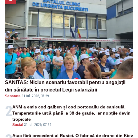
SANITAS: Niciun scenariu favorabil pentru angajații
din sănătate în proiectul Legii salarizării
Sanatate
·
31 iul. 2026, 07:29
2
ANM a emis cod galben și cod portocaliu de caniculă.
Temperaturile urcă până la 38 de grade, iar nopțile devin
tropicale
Social
-
31 iul. 2026, 07:39
Atac fără precedent al Rusiei. O fabrică de drone din Kiev