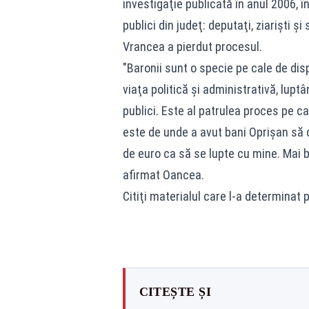
investigaţie publicată în anul 2006, î
publici din judeţ: deputaţi, ziarişti ş
Vrancea a pierdut procesul.
"Baronii sunt o specie pe cale de disp
viaţa politică şi administrativă, luptâ
publici. Este al patrulea proces pe car
este de unde a avut bani Oprişan să
de euro ca să se lupte cu mine. Mai b
afirmat Oancea.
Citiţi materialul care l-a determinat 
CITEȘTE ȘI