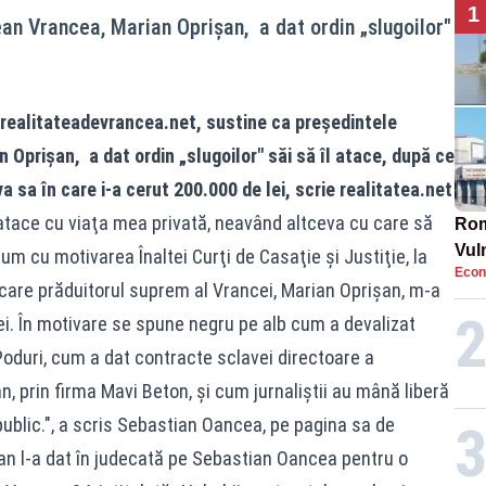
1
ean Vrancea, Marian Oprişan, a dat ordin „slugoilor"
realitateadevrancea.net
, sustine ca preşedintele
 Oprişan, a dat ordin „slugoilor" săi să îl atace, după ce
a sa în care i-a cerut 200.000 de lei,
scrie realitatea.net
 atace cu viaţa mea privată, neavând altceva cu care să
Rom
Vul
um cu motivarea Înaltei Curţi de Casaţie şi Justiţie, la
Econ
pun
 care prăduitorul suprem al Vrancei, Marian Oprişan, m-a
cun
ei. În motivare se spune negru pe alb cum a devalizat
oduri, cum a dat contracte sclavei directoare a
n, prin firma Mavi Beton, şi cum jurnaliştii au mână liberă
ublic.", a scris Sebastian Oancea, pe pagina sa de
 l-a dat în judecată pe Sebastian Oancea pentru o