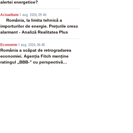
alertei energetice?
4
Actualitate
-
1 aug. 2026, 09:46
România, la limita tehnică a
importurilor de energie. Prețurile cresc
alarmant - Analiză Realitatea Plus
5
Economie
-
1 aug. 2026, 06:48
România a scăpat de retrogradarea
economiei. Agenția Fitch menține
ratingul „BBB-” cu perspectivă
negativă