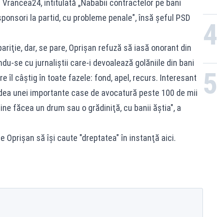
n Vrancea24, intitulată „Nababii contractelor pe bani
i sponsori la partid, cu probleme penale", însă șeful PSD
ariţie, dar, se pare, Oprişan refuză să iasă onorant din
ndu-se cu jurnaliştii care-i devoalează golăniile din bani
e îl câştig în toate fazele: fond, apel, recurs. Interesant
 dea unei importante case de avocatură peste 100 de mii
ine făcea un drum sau o grădiniţă, cu banii ăştia", a
pe Oprişan să îşi caute "dreptatea" în instanţă aici.