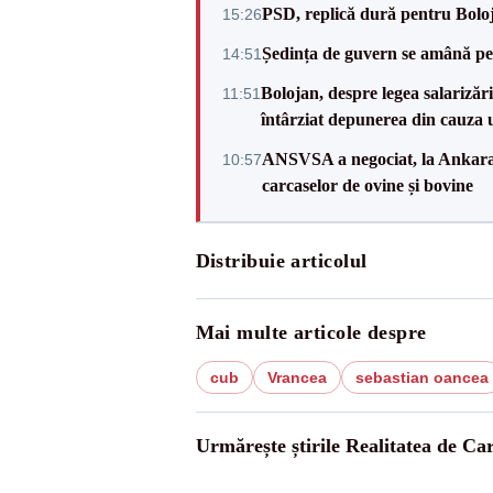
PSD, replică dură pentru Boloj
15:26
Ședința de guvern se amână pen
14:51
Bolojan, despre legea salarizăr
11:51
întârziat depunerea din cauza u
ANSVSA a negociat, la Ankara, 
10:57
carcaselor de ovine și bovine
Distribuie articolul
Mai multe articole despre
cub
Vrancea
sebastian oancea
Urmărește știrile Realitatea de Ca