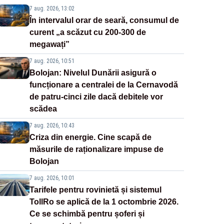
7 aug. 2026, 13:02
În intervalul orar de seară, consumul de
curent „a scăzut cu 200-300 de
megawați”
7 aug. 2026, 10:51
Bolojan: Nivelul Dunării asigură o
funcționare a centralei de la Cernavodă
de patru-cinci zile dacă debitele vor
scădea
7 aug. 2026, 10:43
Criza din energie. Cine scapă de
măsurile de raționalizare impuse de
Bolojan
7 aug. 2026, 10:01
Tarifele pentru rovinietă și sistemul
TollRo se aplică de la 1 octombrie 2026.
Ce se schimbă pentru șoferi și