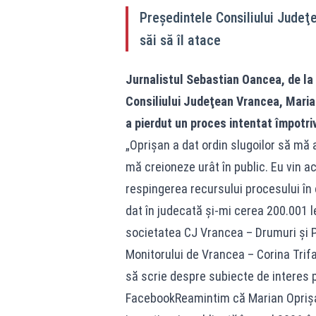
Preşedintele Consiliului Judeţ
săi să îl atace
Jurnalistul Sebastian Oancea, de la
Consiliului Judeţean Vrancea, Marian
a pierdut un proces intentat împotriv
„Oprişan a dat ordin slugoilor să mă
mă creioneze urât în public. Eu vin ac
respingerea recursului procesului în
dat în judecată şi-mi cerea 200.001 l
societatea CJ Vrancea – Drumuri şi P
Monitorului de Vrancea – Corina Trifa
să scrie despre subiecte de interes p
FacebookReamintim că Marian Oprişan