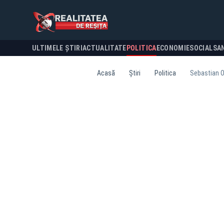
ULTIMELE ȘTIRI
ACTUALITATE
POLITICA
ECONOMIE
SOCIAL
SA
Acasă
Știri
Politica
Sebastian O