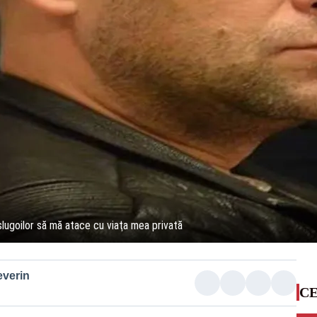
lugoilor să mă atace cu viaţa mea privată
everin
CE