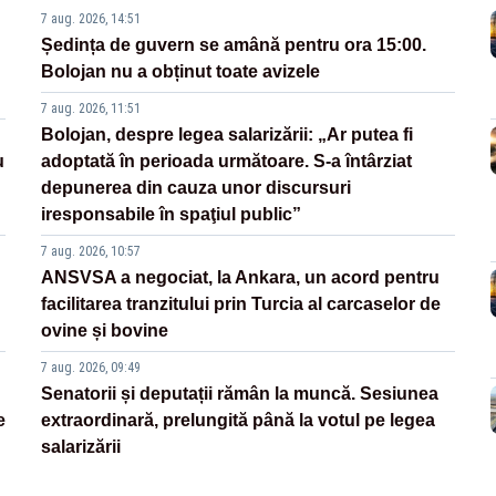
7 aug. 2026, 14:51
Ședința de guvern se amână pentru ora 15:00.
Bolojan nu a obținut toate avizele
7 aug. 2026, 11:51
Bolojan, despre legea salarizării: „Ar putea fi
u
adoptată în perioada următoare. S-a întârziat
depunerea din cauza unor discursuri
iresponsabile în spaţiul public”
7 aug. 2026, 10:57
ANSVSA a negociat, la Ankara, un acord pentru
facilitarea tranzitului prin Turcia al carcaselor de
ovine și bovine
7 aug. 2026, 09:49
Senatorii și deputații rămân la muncă. Sesiunea
e
extraordinară, prelungită până la votul pe legea
salarizării