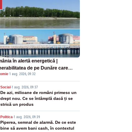
ânia în alertă energetică |
nerabilitatea de pe Dunăre care
omie
·
1 aug. 2026, 09:32
e în pericol Centrala Cernavodă era
oscută de pe vremea lui Ceaușescu
2
Social
-
1 aug. 2026, 09:37
De azi, milioane de români primesc un
drept nou. Ce se întâmplă dacă ți se
strică un produs
3
Politica
-
1 aug. 2026, 09:39
Piperea, semnal de alarmă. De ce este
bine să avem bani cash, în contextul