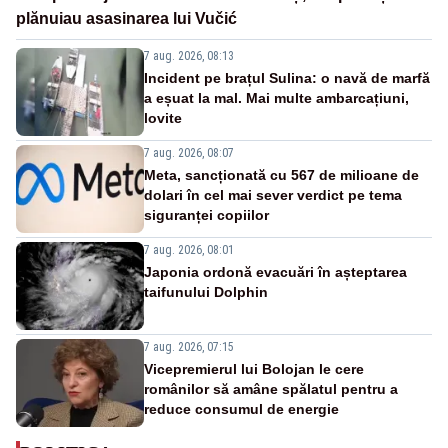
plănuiau asasinarea lui Vučić
7 aug. 2026, 08:13
Incident pe brațul Sulina: o navă de marfă
a eșuat la mal. Mai multe ambarcațiuni,
lovite
7 aug. 2026, 08:07
Meta, sancționată cu 567 de milioane de
dolari în cel mai sever verdict pe tema
siguranței copiilor
7 aug. 2026, 08:01
Japonia ordonă evacuări în așteptarea
taifunului Dolphin
7 aug. 2026, 07:15
Vicepremierul lui Bolojan le cere
românilor să amâne spălatul pentru a
reduce consumul de energie