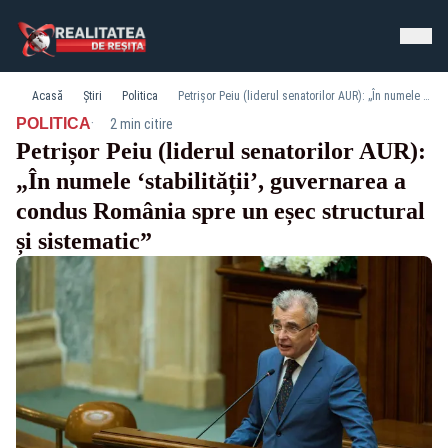
Acasă
Știri
Politica
Petrișor Peiu (liderul senatorilor AUR): „În numele ‘stabilității’, guvernarea a condus România spre un eșec structural și sistematic”
·
POLITICA
2 min citire
Petrișor Peiu (liderul senatorilor AUR):
„În numele ‘stabilității’, guvernarea a
condus România spre un eșec structural
și sistematic”