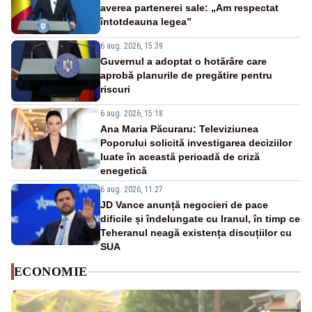
averea partenerei sale: „Am respectat
întotdeauna legea”
6 aug. 2026, 15:39
Guvernul a adoptat o hotărâre care
aprobă planurile de pregătire pentru
riscuri
6 aug. 2026, 15:18
Ana Maria Păcuraru: Televiziunea
Poporului solicită investigarea deciziilor
luate în această perioadă de criză
enegetică
6 aug. 2026, 11:27
JD Vance anunță negocieri de pace
dificile și îndelungate cu Iranul, în timp ce
Teheranul neagă existența discuțiilor cu
SUA
ECONOMIE