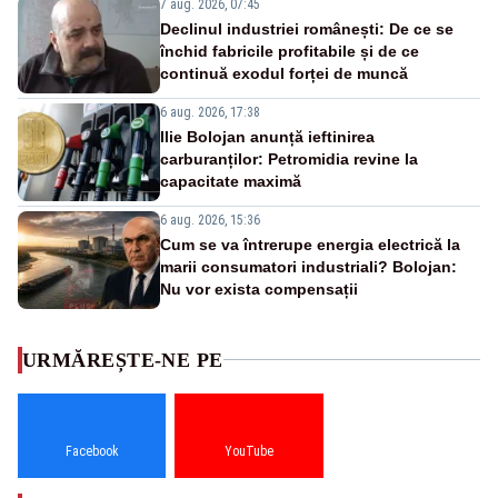
7 aug. 2026, 07:45
Declinul industriei românești: De ce se
închid fabricile profitabile și de ce
continuă exodul forței de muncă
6 aug. 2026, 17:38
Ilie Bolojan anunță ieftinirea
carburanților: Petromidia revine la
capacitate maximă
6 aug. 2026, 15:36
Cum se va întrerupe energia electrică la
marii consumatori industriali? Bolojan:
Nu vor exista compensații
URMĂREȘTE-NE PE
Facebook
YouTube