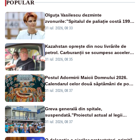
POPULAR
Olguța Vasilescu dezminte
zvonurile:”Spitalul de paliație costă 199
de milioane de euro, nu 500 de milioane”
31 iul. 2026, 08:33
Kazahstan oprește din nou livrările de
petrol. Carburanții se scumpesc accelerat,
iar românii plătesc nota de plată
31 iul. 2026, 08:35
Postul Adormirii Maicii Domnului 2026.
Calendarul celor două săptămâni de post
și zilele cu dezlegare la pește
31 iul. 2026, 08:37
Greva generală din spitale,
suspendată.”Proiectul actual al legii
salarizării nu mai există pentru noi”
31 iul. 2026, 08:37
O delegație a oierilor protestatari, primită