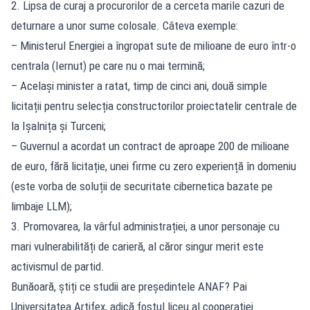
2. Lipsa de curaj a procurorilor de a cerceta marile cazuri de
deturnare a unor sume colosale. Câteva exemple:
– Ministerul Energiei a îngropat sute de milioane de euro într-o
centrala (Iernut) pe care nu o mai termină;
– Același minister a ratat, timp de cinci ani, două simple
licitații pentru selecția constructorilor proiectatelir centrale de
la Ișalnița și Turceni;
– Guvernul a acordat un contract de aproape 200 de milioane
de euro, fără licitație, unei firme cu zero experiență în domeniu
(este vorba de soluții de securitate cibernetica bazate pe
limbaje LLM);
3. Promovarea, la vârful administrației, a unor personaje cu
mari vulnerabilități de carieră, al căror singur merit este
activismul de partid.
Bunăoară, știți ce studii are președintele ANAF? Pai
Universitatea Artifex, adică fostul liceu al cooperației