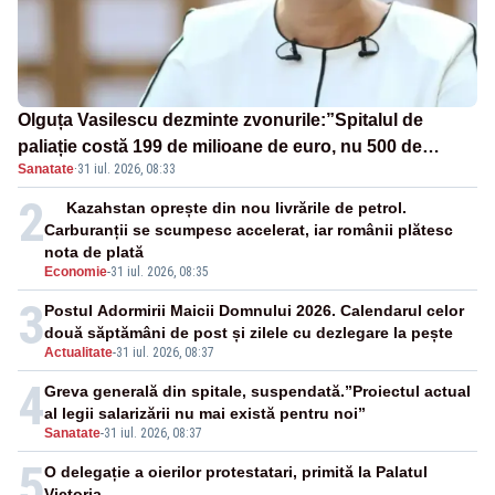
Olguța Vasilescu dezminte zvonurile:”Spitalul de
paliație costă 199 de milioane de euro, nu 500 de
Sanatate
·
31 iul. 2026, 08:33
milioane”
2
Kazahstan oprește din nou livrările de petrol.
Carburanții se scumpesc accelerat, iar românii plătesc
nota de plată
Economie
-
31 iul. 2026, 08:35
3
Postul Adormirii Maicii Domnului 2026. Calendarul celor
două săptămâni de post și zilele cu dezlegare la pește
Actualitate
-
31 iul. 2026, 08:37
4
Greva generală din spitale, suspendată.”Proiectul actual
al legii salarizării nu mai există pentru noi”
Sanatate
-
31 iul. 2026, 08:37
5
O delegație a oierilor protestatari, primită la Palatul
Victoria