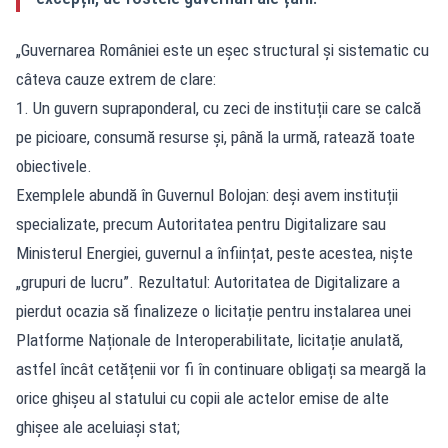
„Guvernarea României este un eșec structural și sistematic cu
câteva cauze extrem de clare:
1. Un guvern supraponderal, cu zeci de instituții care se calcă
pe picioare, consumă resurse și, până la urmă, ratează toate
obiectivele.
Exemplele abundă în Guvernul Bolojan: deși avem instituții
specializate, precum Autoritatea pentru Digitalizare sau
Ministerul Energiei, guvernul a înființat, peste acestea, niște
„grupuri de lucru”. Rezultatul: Autoritatea de Digitalizare a
pierdut ocazia să finalizeze o licitație pentru instalarea unei
Platforme Naționale de Interoperabilitate, licitație anulată,
astfel încât cetățenii vor fi în continuare obligați sa meargă la
orice ghișeu al statului cu copii ale actelor emise de alte
ghișee ale aceluiași stat;