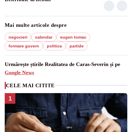
Mai multe articole despre
negocieri
calendar
eugen tomac
formare guvern
politica
partide
Urmărește știrile Realitatea de Caras-Severin și pe
Google News
CELE MAI CITITE
1