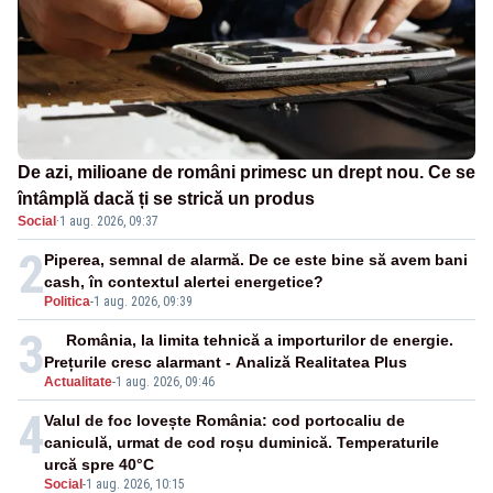
De azi, milioane de români primesc un drept nou. Ce se
întâmplă dacă ți se strică un produs
Social
·
1 aug. 2026, 09:37
2
Piperea, semnal de alarmă. De ce este bine să avem bani
cash, în contextul alertei energetice?
Politica
-
1 aug. 2026, 09:39
3
România, la limita tehnică a importurilor de energie.
Prețurile cresc alarmant - Analiză Realitatea Plus
Actualitate
-
1 aug. 2026, 09:46
4
Valul de foc lovește România: cod portocaliu de
caniculă, urmat de cod roșu duminică. Temperaturile
urcă spre 40°C
Social
-
1 aug. 2026, 10:15