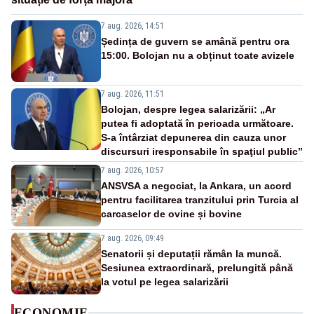
7 aug. 2026, 14:51
Ședința de guvern se amână pentru ora
15:00. Bolojan nu a obținut toate avizele
7 aug. 2026, 11:51
Bolojan, despre legea salarizării: „Ar
putea fi adoptată în perioada următoare.
S-a întârziat depunerea din cauza unor
discursuri iresponsabile în spaţiul public”
7 aug. 2026, 10:57
ANSVSA a negociat, la Ankara, un acord
pentru facilitarea tranzitului prin Turcia al
carcaselor de ovine și bovine
7 aug. 2026, 09:49
Senatorii și deputații rămân la muncă.
Sesiunea extraordinară, prelungită până
la votul pe legea salarizării
ECONOMIE