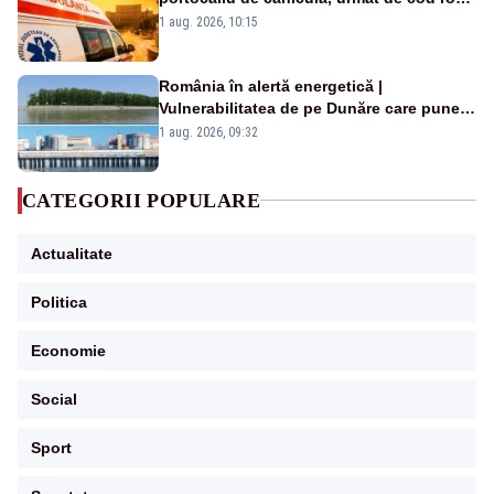
duminică. Temperaturile urcă spre 40°C
1 aug. 2026, 10:15
România în alertă energetică |
Vulnerabilitatea de pe Dunăre care pune
în pericol Centrala Cernavodă era
1 aug. 2026, 09:32
cunoscută de pe vremea lui Ceaușescu
CATEGORII POPULARE
Actualitate
Politica
Economie
Social
Sport