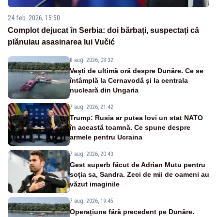
24 feb. 2026, 15:50
Complot dejucat în Serbia: doi bărbați, suspectați că
plănuiau asasinarea lui Vučić
8 aug. 2026, 08:32
Vești de ultimă oră despre Dunăre. Ce se
întâmplă la Cernavodă și la centrala
nucleară din Ungaria
7 aug. 2026, 21:42
Trump: Rusia ar putea lovi un stat NATO
în această toamnă. Ce spune despre
armele pentru Ucraina
7 aug. 2026, 20:43
Gest superb făcut de Adrian Mutu pentru
soția sa, Sandra. Zeci de mii de oameni au
văzut imaginile
7 aug. 2026, 19:45
Operațiune fără precedent pe Dunăre.