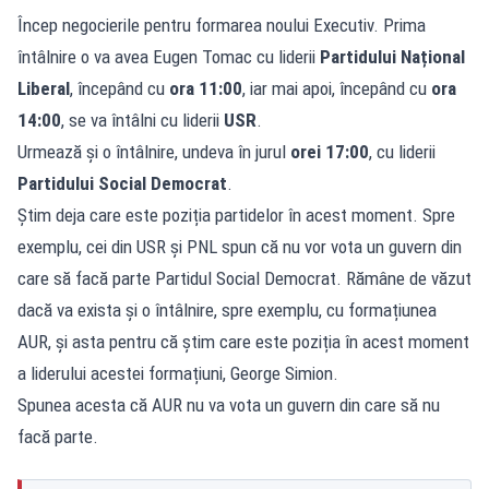
Încep negocierile pentru formarea noului Executiv. Prima
întâlnire o va avea Eugen Tomac cu liderii
Partidului Național
Liberal
, începând cu
ora 11:00
, iar mai apoi, începând cu
ora
14:00
, se va întâlni cu liderii
USR
.
Urmează și o întâlnire, undeva în jurul
orei 17:00
, cu liderii
Partidului Social Democrat
.
Știm deja care este poziția partidelor în acest moment. Spre
exemplu, cei din USR și PNL spun că nu vor vota un guvern din
care să facă parte Partidul Social Democrat. Rămâne de văzut
dacă va exista și o întâlnire, spre exemplu, cu formațiunea
AUR, și asta pentru că știm care este poziția în acest moment
a liderului acestei formațiuni, George Simion.
Spunea acesta că AUR nu va vota un guvern din care să nu
facă parte.