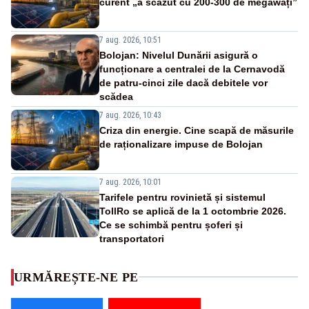
curent „a scăzut cu 200-300 de megawați”
7 aug. 2026, 10:51
Bolojan: Nivelul Dunării asigură o
funcționare a centralei de la Cernavodă
de patru-cinci zile dacă debitele vor
scădea
7 aug. 2026, 10:43
Criza din energie. Cine scapă de măsurile
de raționalizare impuse de Bolojan
7 aug. 2026, 10:01
Tarifele pentru rovinietă și sistemul
TollRo se aplică de la 1 octombrie 2026.
Ce se schimbă pentru șoferi și
transportatori
URMĂREȘTE-NE PE