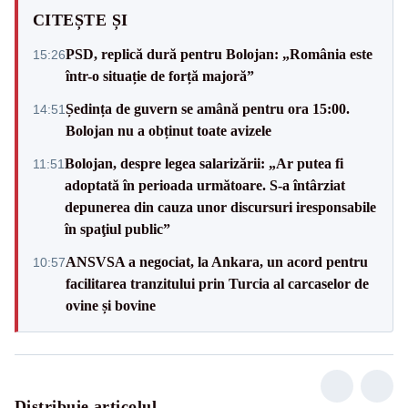
CITEȘTE ȘI
PSD, replică dură pentru Bolojan: „România este
15:26
într-o situație de forță majoră”
Ședința de guvern se amână pentru ora 15:00.
14:51
Bolojan nu a obținut toate avizele
Bolojan, despre legea salarizării: „Ar putea fi
11:51
adoptată în perioada următoare. S-a întârziat
depunerea din cauza unor discursuri iresponsabile
în spaţiul public”
ANSVSA a negociat, la Ankara, un acord pentru
10:57
facilitarea tranzitului prin Turcia al carcaselor de
ovine și bovine
Distribuie articolul