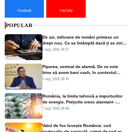
Facebook
YouTube
POPULAR
De azi, milioane de români primesc un
drept nou. Ce se întâmplă dacă ți se strică
un produs
1 aug. 2026, 09:37
Piperea, semnal de alarmă. De ce este
bine să avem bani cash, în contextul
alertei energetice?
1 aug. 2026, 09:39
România, la limita tehnică a importurilor
de energie. Prețurile cresc alarmant -
Analiză Realitatea Plus
1 aug. 2026, 09:46
Valul de foc lovește România: cod
portocaliu de caniculă, urmat de cod roșu