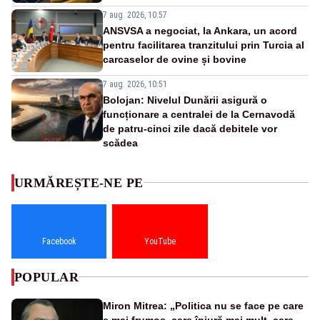
7 aug. 2026, 10:57
ANSVSA a negociat, la Ankara, un acord
pentru facilitarea tranzitului prin Turcia al
carcaselor de ovine și bovine
7 aug. 2026, 10:51
Bolojan: Nivelul Dunării asigură o
funcționare a centralei de la Cernavodă
de patru-cinci zile dacă debitele vor
scădea
URMĂREȘTE-NE PE
Facebook
YouTube
POPULAR
Miron Mitrea: „Politica nu se face pe care
e mai frumos, care înjură mai mult, care