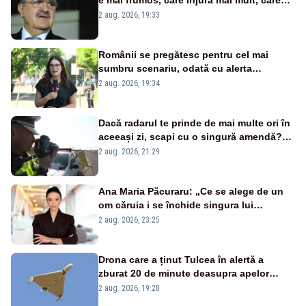
țipă mai tare, ci pe proiecte”
2 aug. 2026, 19:33
Românii se pregătesc pentru cel mai
sumbru scenariu, odată cu alerta
energetică
2 aug. 2026, 19:34
Dacă radarul te prinde de mai multe ori în
aceeași zi, scapi cu o singură amendă?
Ce spune legea
2 aug. 2026, 21:29
Ana Maria Păcuraru: „Ce se alege de un
om căruia i se închide singura lui
portiță?”
2 aug. 2026, 23:25
Drona care a ținut Tulcea în alertă a
zburat 20 de minute deasupra apelor
României. Au fost ridicate două F-16
2 aug. 2026, 19:28