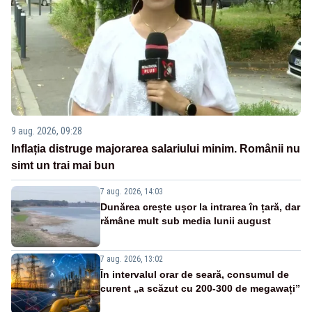
9 aug. 2026, 09:28
Inflația distruge majorarea salariului minim. Românii nu
simt un trai mai bun
7 aug. 2026, 14:03
Dunărea crește ușor la intrarea în țară, dar
rămâne mult sub media lunii august
7 aug. 2026, 13:02
În intervalul orar de seară, consumul de
curent „a scăzut cu 200-300 de megawați”