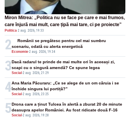
Miron Mitrea: „Politica nu se face pe care e mai frumos,
care înjură mai mult, care țipă mai tare, ci pe proiecte”
Politica
·
2 aug. 2026, 19:33
2
Românii se pregătesc pentru cel mai sumbru
scenariu, odată cu alerta energetică
Economie
-
2 aug. 2026, 19:34
3
Dacă radarul te prinde de mai multe ori în aceeași zi,
scapi cu o singură amendă? Ce spune legea
Social
-
2 aug. 2026, 21:29
4
Ana Maria Păcuraru: „Ce se alege de un om căruia i se
închide singura lui portiță?”
Social
-
2 aug. 2026, 23:25
5
Drona care a ținut Tulcea în alertă a zburat 20 de minute
deasupra apelor României. Au fost ridicate două F-16
Social
-
2 aug. 2026, 19:28