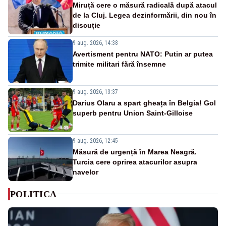
Miruță cere o măsură radicală după atacul
de la Cluj. Legea dezinformării, din nou în
discuție
9 aug. 2026, 14:38
Avertisment pentru NATO: Putin ar putea
trimite militari fără însemne
9 aug. 2026, 13:37
Darius Olaru a spart gheața în Belgia! Gol
superb pentru Union Saint-Gilloise
9 aug. 2026, 12:45
Măsură de urgență în Marea Neagră.
Turcia cere oprirea atacurilor asupra
navelor
POLITICA