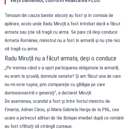
vieții oamenilor, conform Realitatea PLUS.
Tensiuni din cauza banilor alocați au fost și în comisia de
apărare, acolo unde Radu Miruță a fost întrebat dacă a făcut
armata sau știe să tragă cu arma. Se pare că deși conduce
Armata României, ministrul nu a fost în armată și nu știe nici
să tragă cu arma.
Radu Miruță nu a făcut armata, deși o conduce
„Pe vremea când s-a oprit participarea obligatorie la armată,
eu eram la școală, domnule senator! Și am făcut una de care
nu-mi este rușine, prin comparație cu gălăgia pe care
dumneavoastră o generați”, a declarat Miruță.
De asemenea, scandal a fost și între fostul ministru de
Finanțe, Adrian Câciu, și Maria Gabriela Horga de la PNL, cea
ucare a petrecut alături de Ilie Bolojan imediat după ce românii
au fost sfătuiți să strângă cureaua.