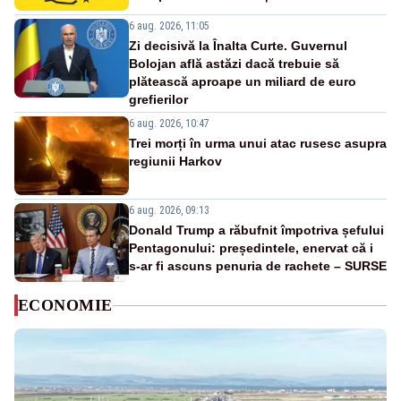
6 aug. 2026, 11:05
Zi decisivă la Înalta Curte. Guvernul
Bolojan află astăzi dacă trebuie să
plătească aproape un miliard de euro
grefierilor
6 aug. 2026, 10:47
Trei morți în urma unui atac rusesc asupra
regiunii Harkov
6 aug. 2026, 09:13
Donald Trump a răbufnit împotriva șefului
Pentagonului: președintele, enervat că i
s-ar fi ascuns penuria de rachete – SURSE
ECONOMIE