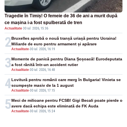
Tragedie în Timiș! O femeie de 36 de ani a murit după
ce mașina i-a fost spulberată de tren
Actualitate
·
30 iul. 2026, 15:36
2
Bruxelles aprobă o nouă tranșă uriașă pentru Ucraina!
Miliarde de euro pentru armament și apărare
Actualitate
-
30 iul. 2026, 16:19
3
Momente de panică pentru Diana Șoșoacă! Eurodeputata
a fost rănită într-un accident rutier
Actualitate
-
30 iul. 2026, 16:48
4
Lovitură pentru românii care merg în Bulgaria! Vinieta se
scumpește masiv de la 1 august
Actualitate
-
30 iul. 2026, 17:15
5
Meci de milioane pentru FCSB! Gigi Becali poate pierde o
avere dacă echipa este eliminată de FK Auda
Actualitate
-
30 iul. 2026, 15:24