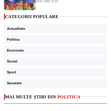
este eliminată de FK Auda
30 iul. 2026, 15:24
CATEGORII POPULARE
Actualitate
Politica
Economie
Social
Sport
Sanatate
MAI MULTE ȘTIRI DIN
POLITICA