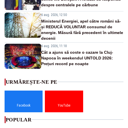
despre centralele pe cărbune
6 aug. 2026, 12:50
Ministerul Energiei, apel către români să-
și REDUCĂ VOLUNTAR consumul de
energie. Măsură fără precedent în ultimele
decenii
6 aug. 2026, 11:18
Cât a ajuns să coste o cazare la Cluj-
Napoca în weekendul UNTOLD 2026:
Prețuri record pe noapte
URMĂREȘTE-NE PE
Facebook
YouTube
POPULAR