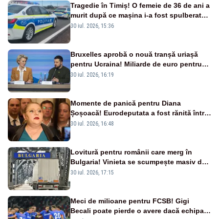
Tragedie în Timiș! O femeie de 36 de ani a
murit după ce mașina i-a fost spulberată
de tren
30 iul. 2026, 15:36
Bruxelles aprobă o nouă tranșă uriașă
pentru Ucraina! Miliarde de euro pentru
armament și apărare
30 iul. 2026, 16:19
Momente de panică pentru Diana
Șoșoacă! Eurodeputata a fost rănită într-
un accident rutier
30 iul. 2026, 16:48
Lovitură pentru românii care merg în
Bulgaria! Vinieta se scumpește masiv de
la 1 august
30 iul. 2026, 17:15
Meci de milioane pentru FCSB! Gigi
Becali poate pierde o avere dacă echipa