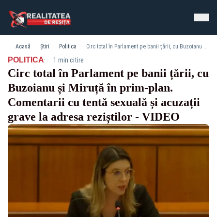
Acasă
Știri
Politica
Circ total în Parlament pe banii țării, cu Buzoianu și Miruță în prim-plan. Comentarii cu tentă sexuală și acuzații grave la adresa reziștilor - VIDEO
·
POLITICA
1 min citire
Circ total în Parlament pe banii țării, cu
Buzoianu și Miruță în prim-plan.
Comentarii cu tentă sexuală și acuzații
grave la adresa reziștilor - VIDEO