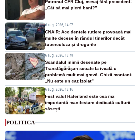
Patronul CFR Cluj, mesaj fără precedent:
„Cât să mai pierd bani?”
6 aug. 2026, 14:07
CNAIR: Accidentele rutiere provoacă mai
multe decese în rândul tinerilor decât
tuberculoza și drogurile
6 aug. 2026, 13:48
Scandalul inimii desenate pe
Transfăgărășan scoate la iveală o
problemă mult mai gravă. Ghizii montani:
„Nu este un caz izolat”
6 aug. 2026, 13:16
Festivalul Haferland este cea mai
importantă manifestare dedicată culturii
săsești
POLITICA