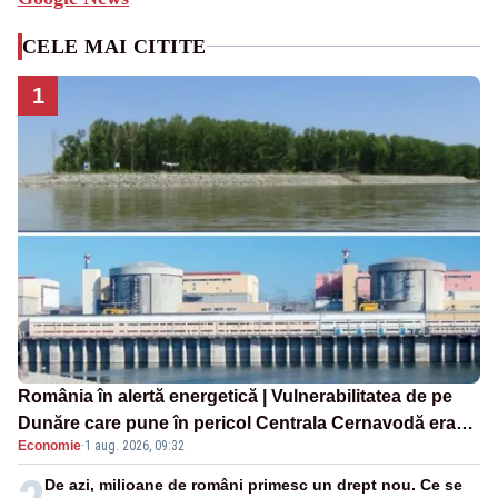
CELE MAI CITITE
1
România în alertă energetică | Vulnerabilitatea de pe
Dunăre care pune în pericol Centrala Cernavodă era
Economie
·
1 aug. 2026, 09:32
cunoscută de pe vremea lui Ceaușescu
De azi, milioane de români primesc un drept nou. Ce se