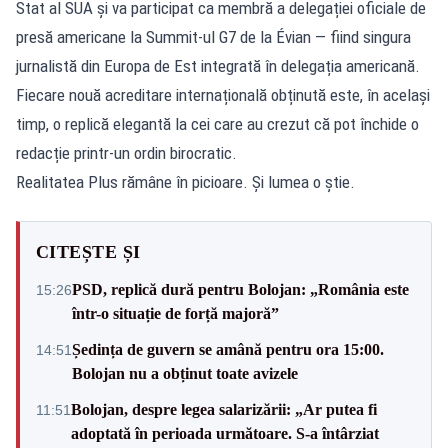
Stat al SUA și va participat ca membră a delegației oficiale de
presă americane la Summit-ul G7 de la Évian — fiind singura
jurnalistă din Europa de Est integrată în delegația americană.
Fiecare nouă acreditare internațională obținută este, în același
timp, o replică elegantă la cei care au crezut că pot închide o
redacție printr-un ordin birocratic.
Realitatea Plus rămâne în picioare. Și lumea o știe.
CITEȘTE ȘI
PSD, replică dură pentru Bolojan: „România este
15:26
într-o situație de forță majoră”
Ședința de guvern se amână pentru ora 15:00.
14:51
Bolojan nu a obținut toate avizele
Bolojan, despre legea salarizării: „Ar putea fi
11:51
adoptată în perioada următoare. S-a întârziat