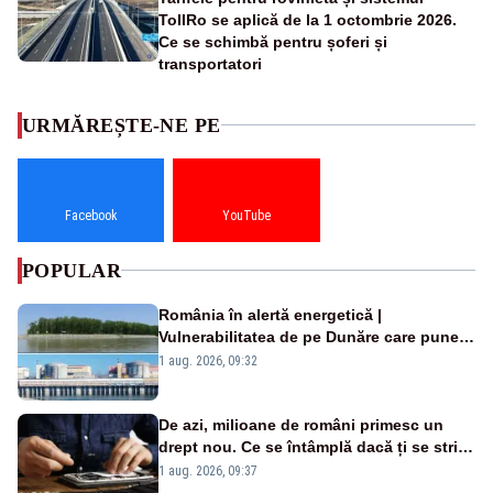
TollRo se aplică de la 1 octombrie 2026.
Ce se schimbă pentru șoferi și
transportatori
URMĂREȘTE-NE PE
Facebook
YouTube
POPULAR
România în alertă energetică |
Vulnerabilitatea de pe Dunăre care pune
în pericol Centrala Cernavodă era
1 aug. 2026, 09:32
cunoscută de pe vremea lui Ceaușescu
De azi, milioane de români primesc un
drept nou. Ce se întâmplă dacă ți se strică
un produs
1 aug. 2026, 09:37