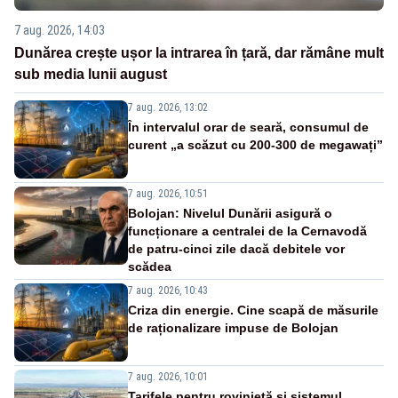
7 aug. 2026, 14:03
Dunărea crește ușor la intrarea în țară, dar rămâne mult
sub media lunii august
7 aug. 2026, 13:02
În intervalul orar de seară, consumul de
curent „a scăzut cu 200-300 de megawați”
7 aug. 2026, 10:51
Bolojan: Nivelul Dunării asigură o
funcționare a centralei de la Cernavodă
de patru-cinci zile dacă debitele vor
scădea
7 aug. 2026, 10:43
Criza din energie. Cine scapă de măsurile
de raționalizare impuse de Bolojan
7 aug. 2026, 10:01
Tarifele pentru rovinietă și sistemul