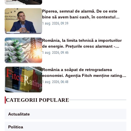
Piperea, semnal de alarmă. De ce este
bine să avem bani cash, în contextul
alertei energetice?
1 aug. 2026, 09:39
România, la limita tehnică a importurilor
de energie. Prețurile cresc alarmant -
Analiză Realitatea Plus
1 aug. 2026, 09:46
România a scăpat de retrogradarea
economiei. Agenția Fitch menține ratingul
„BBB-” cu perspectivă negativă
1 aug. 2026, 06:48
CATEGORII POPULARE
Actualitate
Politica