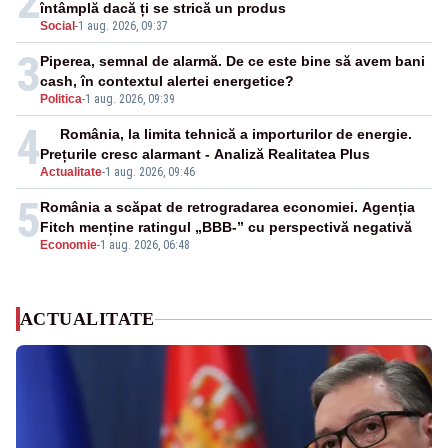
2
întâmplă dacă ți se strică un produs
Social
-
1 aug. 2026, 09:37
3
Piperea, semnal de alarmă. De ce este bine să avem bani
cash, în contextul alertei energetice?
Politica
-
1 aug. 2026, 09:39
4
România, la limita tehnică a importurilor de energie.
Prețurile cresc alarmant - Analiză Realitatea Plus
Actualitate
-
1 aug. 2026, 09:46
5
România a scăpat de retrogradarea economiei. Agenția
Fitch menține ratingul „BBB-” cu perspectivă negativă
Economie
-
1 aug. 2026, 06:48
ACTUALITATE