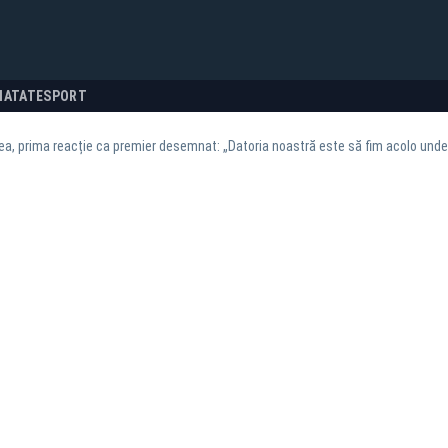
NATATE
SPORT
ea, prima reacție ca premier desemnat: „Datoria noastră este să fim acolo unde 