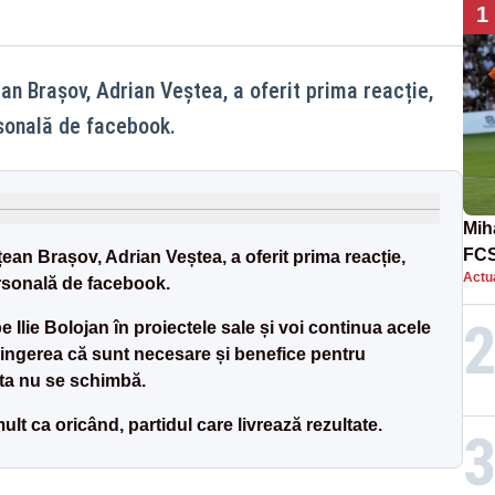
1
an Brașov, Adrian Veștea, a oferit prima reacție,
sonală de facebook.
Mih
FCS
ean Brașov, Adrian Veștea, a oferit prima reacție,
Actua
în 
rsonală de facebook.
e Ilie Bolojan în proiectele sale și voi continua acele
ingerea că sunt necesare și benefice pentru
ta nu se schimbă.
lt ca oricând, partidul care livrează rezultate.