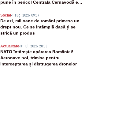
pune în pericol Centrala Cernavodă era
cunoscută de pe vremea lui Ceaușescu
4
Social
-
1 aug. 2026, 09:37
De azi, milioane de români primesc un
drept nou. Ce se întâmplă dacă ți se
strică un produs
5
Actualitate
-
31 iul. 2026, 20:33
NATO întărește apărarea României!
Aeronave noi, trimise pentru
interceptarea și distrugerea dronelor