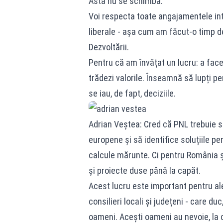
Asta nu se schimbă.
Voi respecta toate angajamentele inter
liberale - așa cum am făcut-o timp de 
Dezvoltării.
Pentru că am învățat un lucru: a face
trădezi valorile. Înseamnă să lupți pe
se iau, de fapt, deciziile.
Adrian Veștea: Cred că PNL trebuie s
europene și să identifice soluțiile pe
calcule mărunte. Ci pentru România și
și proiecte duse până la capăt.
Acest lucru este important pentru aleși
consilieri locali și județeni - care du
oameni. Acești oameni au nevoie, la 