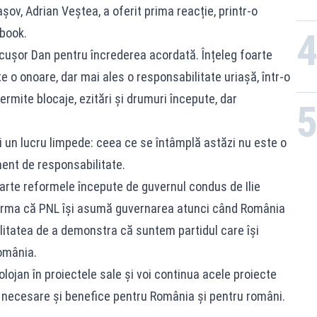
șov, Adrian Veștea, a oferit prima reacție, printr-o
book.
cușor Dan pentru încrederea acordată. Înțeleg foarte
o onoare, dar mai ales o responsabilitate uriașă, într-o
rmite blocaje, ezitări și drumuri începute, dar
li un lucru limpede: ceea ce se întâmplă astăzi nu este o
nt de responsabilitate.
rte reformele începute de guvernul condus de Ilie
firma că PNL își asumă guvernarea atunci când România
litatea de a demonstra că suntem partidul care își
omânia.
Bolojan în proiectele sale și voi continua acele proiecte
necesare și benefice pentru România și pentru români.