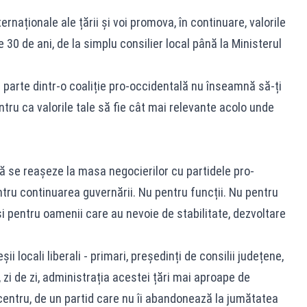
naționale ale țării și voi promova, în continuare, valorile
30 de ani, de la simplu consilier local până la Ministerul
 parte dintr-o coaliție pro-occidentală nu înseamnă să-ți
ntru ca valorile tale să fie cât mai relevante acolo unde
ă se reașeze la masa negocierilor cu partidele pro-
ntru continuarea guvernării. Nu pentru funcții. Nu pentru
 pentru oamenii care au nevoie de stabilitate, dezvoltare
i locali liberali - primari, președinți de consilii județene,
c, zi de zi, administrația acestei țări mai aproape de
centru, de un partid care nu îi abandonează la jumătatea