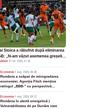
ai Stoica a răbufnit după eliminarea
B: „N-am văzut asemenea greșeli
litate
·
31 iul. 2026, 21:35
190 de meciuri europene”
2
Economie
-
1 aug. 2026, 06:48
România a scăpat de retrogradarea
economiei. Agenția Fitch menține
ratingul „BBB-” cu perspectivă
negativă
3
Economie
-
1 aug. 2026, 09:32
România în alertă energetică |
Vulnerabilitatea de pe Dunăre care