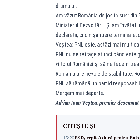
drumului.
Am văzut România de jos în sus: din P
Ministerul Dezvoltării. Și am învățat
declarații, ci din șantiere terminate,
Veștea: PNL este, astăzi mai mult ca o
PNL nu se retrage atunci când este g
viitorul României și să ne facem trea
România are nevoie de stabilitate. R
PNL să rămână un partid responsabil,
Mergem mai departe.
Adrian Ioan Veștea, premier desemnat
CITEȘTE ȘI
PSD, replică dură pentru Boloj
15:26