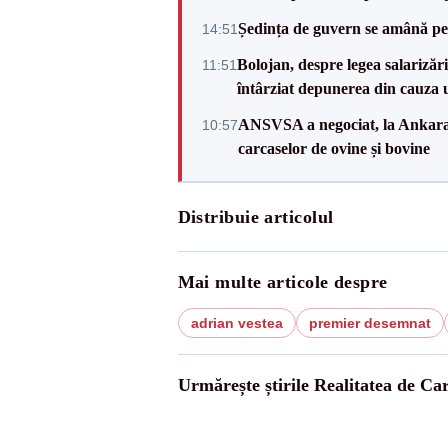
Ședința de guvern se amână pen
14:51
Bolojan, despre legea salarizăr
11:51
întârziat depunerea din cauza u
ANSVSA a negociat, la Ankara, 
10:57
carcaselor de ovine și bovine
Distribuie articolul
Mai multe articole despre
adrian vestea
premier desemnat
Urmărește știrile Realitatea de Ca