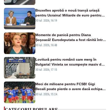
Bruxelles aprobă o nouă tranșă uriașă
pentru Ucraina! Miliarde de euro pentru
armament și apărare
30 iul. 2026, 16:19
Momente de panică pentru Diana
Șoșoacă! Eurodeputata a fost rănită într-
un accident rutier
30 iul. 2026, 16:48
Lovitură pentru românii care merg în
Bulgaria! Vinieta se scumpește masiv de
la 1 august
30 iul. 2026, 17:15
Meci de milioane pentru FCSB! Gigi
Becali poate pierde o avere dacă echipa
este eliminată de FK Auda
30 iul. 2026, 15:24
CATEGORII POPULARE