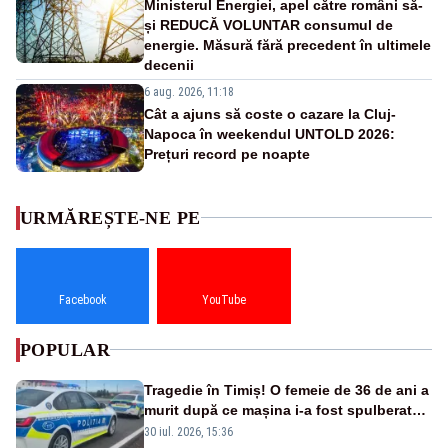
Ministerul Energiei, apel către români să-
și REDUCĂ VOLUNTAR consumul de
energie. Măsură fără precedent în ultimele
decenii
6 aug. 2026, 11:18
Cât a ajuns să coste o cazare la Cluj-
Napoca în weekendul UNTOLD 2026:
Prețuri record pe noapte
URMĂREȘTE-NE PE
Facebook
YouTube
POPULAR
Tragedie în Timiș! O femeie de 36 de ani a
murit după ce mașina i-a fost spulberată
de tren
30 iul. 2026, 15:36