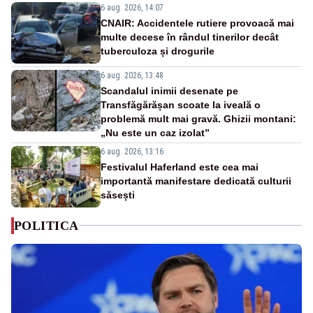
6 aug. 2026, 14:07
CNAIR: Accidentele rutiere provoacă mai
multe decese în rândul tinerilor decât
tuberculoza și drogurile
6 aug. 2026, 13:48
Scandalul inimii desenate pe
Transfăgărășan scoate la iveală o
problemă mult mai gravă. Ghizii montani:
„Nu este un caz izolat”
6 aug. 2026, 13:16
Festivalul Haferland este cea mai
importantă manifestare dedicată culturii
săsești
POLITICA