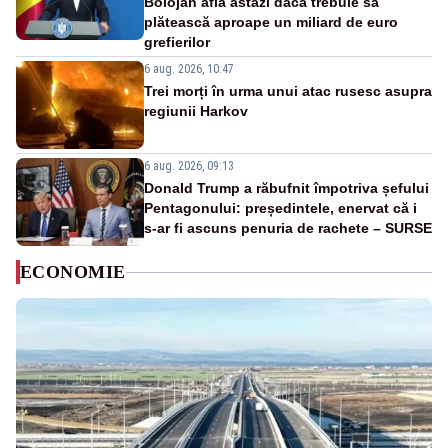
Bolojan află astăzi dacă trebuie să
plătească aproape un miliard de euro
grefierilor
6 aug. 2026, 10:47
Trei morți în urma unui atac rusesc asupra
regiunii Harkov
6 aug. 2026, 09:13
Donald Trump a răbufnit împotriva șefului
Pentagonului: președintele, enervat că i
s-ar fi ascuns penuria de rachete – SURSE
ECONOMIE