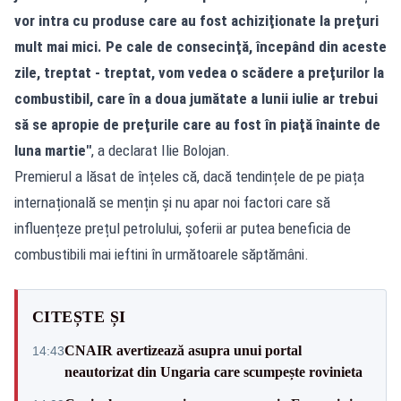
vor intra cu produse care au fost achiziţionate la preţuri
mult mai mici. Pe cale de consecinţă, începând din aceste
zile, treptat - treptat, vom vedea o scădere a preţurilor la
combustibil, care în a doua jumătate a lunii iulie ar trebui
să se apropie de preţurile care au fost în piaţă înainte de
luna martie"
, a declarat Ilie Bolojan.
Premierul a lăsat de înțeles că, dacă tendințele de pe piața
internațională se mențin și nu apar noi factori care să
influențeze prețul petrolului, șoferii ar putea beneficia de
combustibili mai ieftini în următoarele săptămâni.
CITEȘTE ȘI
CNAIR avertizează asupra unui portal
14:43
neautorizat din Ungaria care scumpește rovinieta