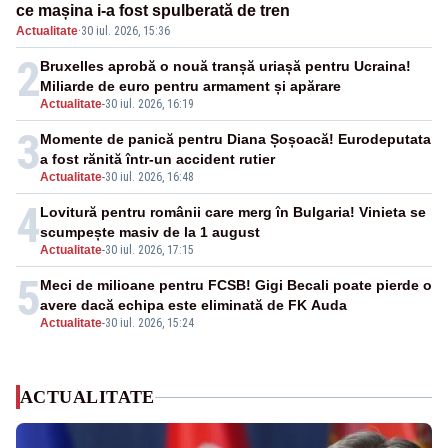
ce mașina i-a fost spulberată de tren
Actualitate
·
30 iul. 2026, 15:36
2
Bruxelles aprobă o nouă tranșă uriașă pentru Ucraina!
Miliarde de euro pentru armament și apărare
Actualitate
-
30 iul. 2026, 16:19
3
Momente de panică pentru Diana Șoșoacă! Eurodeputata
a fost rănită într-un accident rutier
Actualitate
-
30 iul. 2026, 16:48
4
Lovitură pentru românii care merg în Bulgaria! Vinieta se
scumpește masiv de la 1 august
Actualitate
-
30 iul. 2026, 17:15
5
Meci de milioane pentru FCSB! Gigi Becali poate pierde o
avere dacă echipa este eliminată de FK Auda
Actualitate
-
30 iul. 2026, 15:24
ACTUALITATE