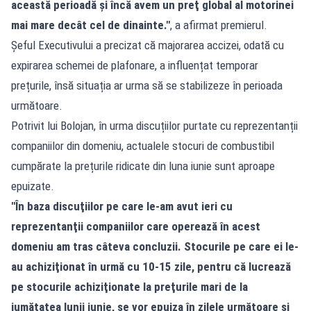
această perioadă şi încă avem un preţ global al motorinei
mai mare decât cel de dinainte."
, a afirmat premierul.
Șeful Executivului a precizat că majorarea accizei, odată cu
expirarea schemei de plafonare, a influențat temporar
prețurile, însă situația ar urma să se stabilizeze în perioada
următoare.
Potrivit lui Bolojan, în urma discuțiilor purtate cu reprezentanții
companiilor din domeniu, actualele stocuri de combustibil
cumpărate la prețurile ridicate din luna iunie sunt aproape
epuizate.
"În baza discuţiilor pe care le-am avut ieri cu
reprezentanţii companiilor care operează în acest
domeniu am tras câteva concluzii. Stocurile pe care ei le-
au achiziţionat în urmă cu 10-15 zile, pentru că lucrează
pe stocurile achiziţionate la preţurile mari de la
jumătatea lunii iunie, se vor epuiza în zilele următoare şi