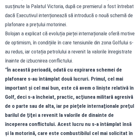
susținute la Palatul Victoria, după ce premierul a fost întrebat
dacă Executivul intenționează să introducă o nouă schemă de
plafonare a prețului motorinei.
Bolojan a explicat că evoluția pieței internaționale oferă motive
de optimism, în condițiile în care tensiunile din zona Golfului s-
au redus, iar cotația petrolului a revenit la valorile înregistrate
înainte de izbucnirea conflictului.
"În această perioadă, odată cu expirarea schemei de
plafonare s-au întâmplat două lucruri. Primul, cel mai
important şi cel mai bun, este că avem o linişte relativă în
Golf, deci s-a încheiat, practic, acţiunea militară agresivă
de o parte sau de alta, iar pe pieţele internaţionale preţul
barilul de ţiţei a revenit la valorile de dinainte de
începerea conflictului. Acest lucru nu s-a întâmplat însă
şi la motorină, care este combustibilul cel mai solicitat în