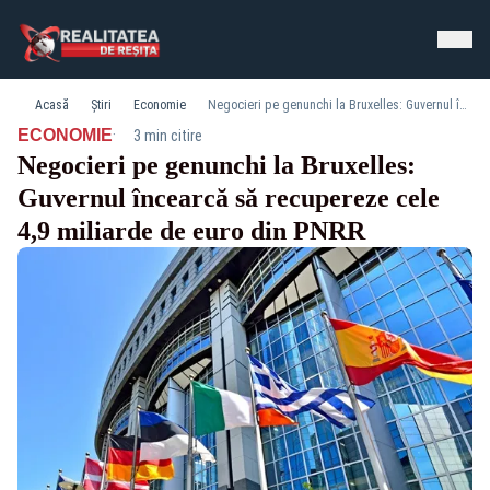
Acasă
Știri
Economie
Negocieri pe genunchi la Bruxelles: Guvernul încearcă să recupereze cele 4,9 miliarde de euro din PNRR
·
ECONOMIE
3 min citire
Negocieri pe genunchi la Bruxelles:
Guvernul încearcă să recupereze cele
4,9 miliarde de euro din PNRR