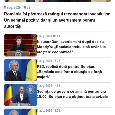
8 aug. 2026, 10:38
România își păstrează ratingul recomandat investițiilor.
Un semnal pozitiv, dar și un avertisment pentru
autorități
8 aug. 2026, 08:51
Nicușor Dan, avertisment după decizia
Moody’s: „România trebuie să revină la
creștere economică”
7 aug. 2026, 15:26
PSD, replică dură pentru Bolojan:
„România este într-o situație de forță
majoră”
7 aug. 2026, 14:51
Ședința de guvern se amână pentru ora
15:00. Bolojan nu a obținut toate avizele
7 aug. 2026, 11:51