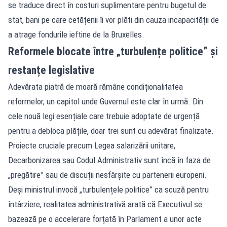
se traduce direct în costuri suplimentare pentru bugetul de
stat, bani pe care cetățenii îi vor plăti din cauza incapacității de
a atrage fondurile ieftine de la Bruxelles.
Reformele blocate între „turbulențe politice” și
restanțe legislative
Adevărata piatră de moară rămâne condiționalitatea
reformelor, un capitol unde Guvernul este clar în urmă. Din
cele nouă legi esențiale care trebuie adoptate de urgență
pentru a debloca plățile, doar trei sunt cu adevărat finalizate.
Proiecte cruciale precum Legea salarizării unitare,
Decarbonizarea sau Codul Administrativ sunt încă în faza de
„pregătire” sau de discuții nesfârșite cu partenerii europeni.
Deși ministrul invocă „turbulențele politice” ca scuză pentru
întârziere, realitatea administrativă arată că Executivul se
bazează pe o accelerare forțată în Parlament a unor acte