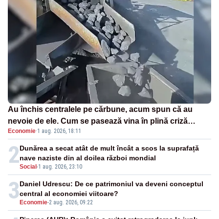
Au închis centralele pe cărbune, acum spun că au
nevoie de ele. Cum se pasează vina în plină criză
Economie
·
1 aug. 2026, 18:11
energetică
2
Dunărea a secat atât de mult încât a scos la suprafață
nave naziste din al doilea război mondial
Social
-
1 aug. 2026, 23:10
3
Daniel Udrescu: De ce patrimoniul va deveni conceptul
central al economiei viitoare?
Economie
-
2 aug. 2026, 09:22