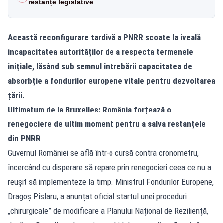
restanțe legislative
Această reconfigurare tardivă a PNRR scoate la iveală
incapacitatea autorităților de a respecta termenele
inițiale, lăsând sub semnul întrebării capacitatea de
absorbție a fondurilor europene vitale pentru dezvoltarea
țării.
Ultimatum de la Bruxelles: România forțează o
renegociere de ultim moment pentru a salva restanțele
din PNRR
Guvernul României se află într-o cursă contra cronometru,
încercând cu disperare să repare prin renegocieri ceea ce nu a
reușit să implementeze la timp. Ministrul Fondurilor Europene,
Dragoș Pîslaru, a anunțat oficial startul unei proceduri
„chirurgicale” de modificare a Planului Național de Reziliență,