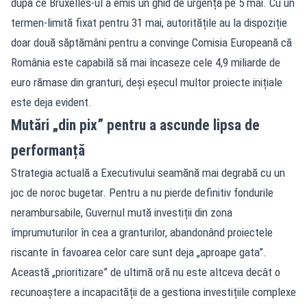
după ce Bruxelles-ul a emis un ghid de urgență pe 5 mai. Cu un
termen-limită fixat pentru 31 mai, autoritățile au la dispoziție
doar două săptămâni pentru a convinge Comisia Europeană că
România este capabilă să mai încaseze cele 4,9 miliarde de
euro rămase din granturi, deși eșecul multor proiecte inițiale
este deja evident.
Mutări „din pix” pentru a ascunde lipsa de
performanță
Strategia actuală a Executivului seamănă mai degrabă cu un
joc de noroc bugetar. Pentru a nu pierde definitiv fondurile
nerambursabile, Guvernul mută investiții din zona
împrumuturilor în cea a granturilor, abandonând proiectele
riscante în favoarea celor care sunt deja „aproape gata”.
Această „prioritizare” de ultimă oră nu este altceva decât o
recunoaștere a incapacității de a gestiona investițiile complexe