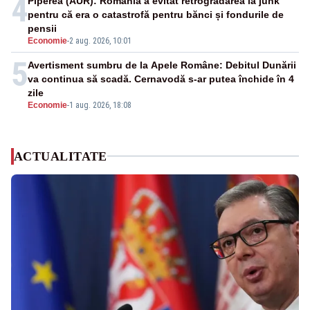
4
Piperea (AUR): România a evitat retrogradarea la junk
pentru că era o catastrofă pentru bănci și fondurile de
pensii
Economie
-
2 aug. 2026, 10:01
5
Avertisment sumbru de la Apele Române: Debitul Dunării
va continua să scadă. Cernavodă s-ar putea închide în 4
zile
Economie
-
1 aug. 2026, 18:08
ACTUALITATE