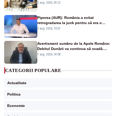
viitoare?
2 aug. 2026, 09:22
Piperea (AUR): România a evitat
retrogradarea la junk pentru că era o
catastrofă pentru bănci și fondurile de
2 aug. 2026, 10:01
pensii
Avertisment sumbru de la Apele Române:
Debitul Dunării va continua să scadă.
Cernavodă s-ar putea închide în 4 zile
1 aug. 2026, 18:08
CATEGORII POPULARE
Actualitate
Politica
Economie