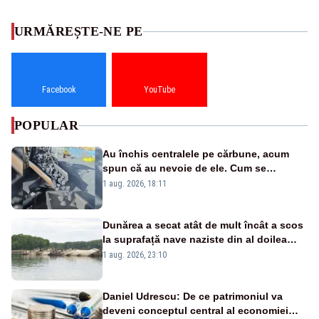
URMĂREȘTE-NE PE
Facebook
YouTube
POPULAR
Au închis centralele pe cărbune, acum
spun că au nevoie de ele. Cum se
pasează vina în plină criză energetică
1 aug. 2026, 18:11
Dunărea a secat atât de mult încât a scos
la suprafață nave naziste din al doilea
război mondial
1 aug. 2026, 23:10
Daniel Udrescu: De ce patrimoniul va
deveni conceptul central al economiei