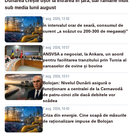
Dunărea crește ușor la intrarea în țară, dar rămâne mult
sub media lunii august
7 aug. 2026, 13:02
În intervalul orar de seară, consumul de
curent „a scăzut cu 200-300 de megawați”
7 aug. 2026, 10:57
ANSVSA a negociat, la Ankara, un acord
pentru facilitarea tranzitului prin Turcia al
carcaselor de ovine și bovine
7 aug. 2026, 10:51
Bolojan: Nivelul Dunării asigură o
funcționare a centralei de la Cernavodă
de patru-cinci zile dacă debitele vor
scădea
7 aug. 2026, 10:43
Criza din energie. Cine scapă de măsurile
de raționalizare impuse de Bolojan