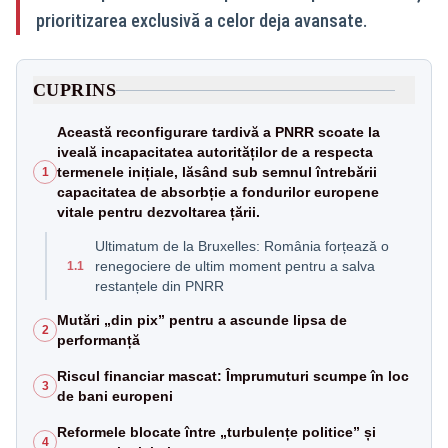
prioritizarea exclusivă a celor deja avansate.
CUPRINS
Această reconfigurare tardivă a PNRR scoate la
iveală incapacitatea autorităților de a respecta
termenele inițiale, lăsând sub semnul întrebării
1
capacitatea de absorbție a fondurilor europene
vitale pentru dezvoltarea țării.
Ultimatum de la Bruxelles: România forțează o
renegociere de ultim moment pentru a salva
1.1
restanțele din PNRR
Mutări „din pix” pentru a ascunde lipsa de
2
performanță
Riscul financiar mascat: Împrumuturi scumpe în loc
3
de bani europeni
Reformele blocate între „turbulențe politice” și
4