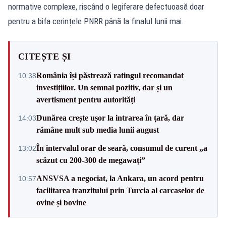
normative complexe, riscând o legiferare defectuoasă doar
pentru a bifa cerințele PNRR până la finalul lunii mai.
CITEȘTE ȘI
România își păstrează ratingul recomandat
10:38
investițiilor. Un semnal pozitiv, dar și un
avertisment pentru autorități
Dunărea crește ușor la intrarea în țară, dar
14:03
rămâne mult sub media lunii august
În intervalul orar de seară, consumul de curent „a
13:02
scăzut cu 200-300 de megawați”
ANSVSA a negociat, la Ankara, un acord pentru
10:57
facilitarea tranzitului prin Turcia al carcaselor de
ovine și bovine