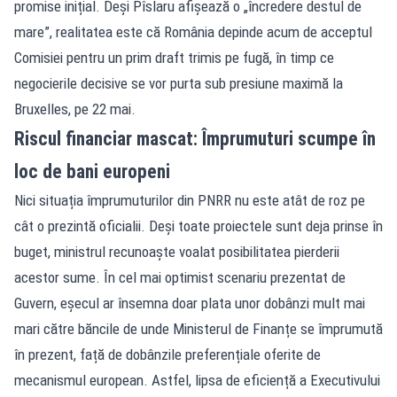
promise inițial. Deși Pîslaru afișează o „încredere destul de
mare”, realitatea este că România depinde acum de acceptul
Comisiei pentru un prim draft trimis pe fugă, în timp ce
negocierile decisive se vor purta sub presiune maximă la
Bruxelles, pe 22 mai.
Riscul financiar mascat: Împrumuturi scumpe în
loc de bani europeni
Nici situația împrumuturilor din PNRR nu este atât de roz pe
cât o prezintă oficialii. Deși toate proiectele sunt deja prinse în
buget, ministrul recunoaște voalat posibilitatea pierderii
acestor sume. În cel mai optimist scenariu prezentat de
Guvern, eșecul ar însemna doar plata unor dobânzi mult mai
mari către băncile de unde Ministerul de Finanțe se împrumută
în prezent, față de dobânzile preferențiale oferite de
mecanismul european. Astfel, lipsa de eficiență a Executivului