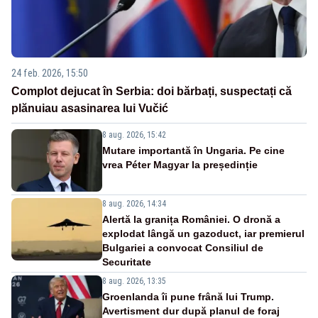
24 feb. 2026, 15:50
Complot dejucat în Serbia: doi bărbați, suspectați că
plănuiau asasinarea lui Vučić
8 aug. 2026, 15:42
Mutare importantă în Ungaria. Pe cine
vrea Péter Magyar la președinție
8 aug. 2026, 14:34
Alertă la granița României. O dronă a
explodat lângă un gazoduct, iar premierul
Bulgariei a convocat Consiliul de
Securitate
8 aug. 2026, 13:35
Groenlanda îi pune frână lui Trump.
Avertisment dur după planul de foraj