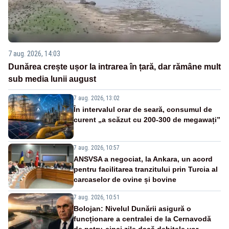
7 aug. 2026, 14:03
Dunărea crește ușor la intrarea în țară, dar rămâne mult
sub media lunii august
7 aug. 2026, 13:02
În intervalul orar de seară, consumul de
curent „a scăzut cu 200-300 de megawați”
7 aug. 2026, 10:57
ANSVSA a negociat, la Ankara, un acord
pentru facilitarea tranzitului prin Turcia al
carcaselor de ovine și bovine
7 aug. 2026, 10:51
Bolojan: Nivelul Dunării asigură o
funcționare a centralei de la Cernavodă
de patru-cinci zile dacă debitele vor