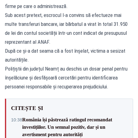
firme pe care o administrează.
Sub acest pretext, escrocul l-a convins să efectueze mai
multe transferuri bancare, iar bărbatul a virat în total 31.950
de lei din contul societății într-un cont indicat de presupusul
reprezentant al ANAF.
După ce și-a dat seama că a fost înșelat, victima a sesizat
autoritățile.
Polițiștii din județul Neamț au deschis un dosar penal pentru
înșelăciune și desfășoară cercetări pentru identificarea
persoanei responsabile și recuperarea prejudiciului.
CITEȘTE ȘI
România își păstrează ratingul recomandat
10:38
investițiilor. Un semnal pozitiv, dar și un
avertisment pentru autorități