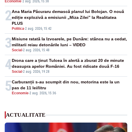
Economie
·
2 aug. 2026, 15:38
2
Ana Maria Păcuraru demască planul lui Bolojan. O nouă
ediție explozivă a emisiunii „Miza Zilei” la Realitatea
PLUS
Politica
-
2 aug. 2026, 15:42
3
Misiune ratată la Izvoarele, pe Dunăre: stânca nu a cedat,
militarii reiau detonările luni – VIDEO
Social
-
2 aug. 2026, 15:48
4
Drona care a ținut Tulcea în alertă a zburat 20 de minute
deasupra apelor României. Au fost ridicate două F-16
Social
-
2 aug. 2026, 19:28
5
Carburanții s-au scumpit din nou, motorina este la un
pas de 11 lei/litru
Economie
-
2 aug. 2026, 15:36
ACTUALITATE