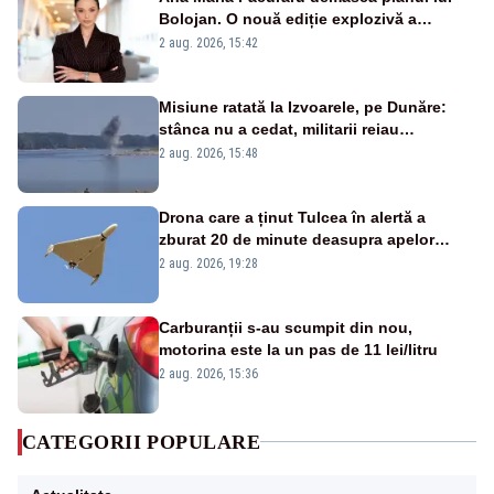
Bolojan. O nouă ediție explozivă a
emisiunii „Miza Zilei” la Realitatea PLUS
2 aug. 2026, 15:42
Misiune ratată la Izvoarele, pe Dunăre:
stânca nu a cedat, militarii reiau
detonările luni – VIDEO
2 aug. 2026, 15:48
Drona care a ținut Tulcea în alertă a
zburat 20 de minute deasupra apelor
României. Au fost ridicate două F-16
2 aug. 2026, 19:28
Carburanții s-au scumpit din nou,
motorina este la un pas de 11 lei/litru
2 aug. 2026, 15:36
CATEGORII POPULARE