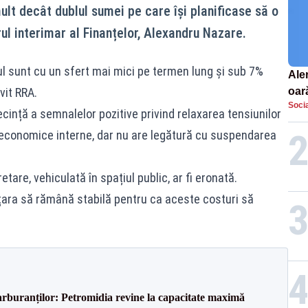
ult decât dublul sumei pe care își planificase să o
rul interimar al Finanțelor, Alexandru Nazare.
l sunt cu un sfert mai mici pe termen lung și sub 7%
Aler
vit RRA.
oar
Socia
Euro
ecință a semnalelor pozitive privind relaxarea tensiunilor
la s
or economice interne, dar nu are legătură cu suspendarea
tare, vehiculată în spațiul public, ar fi eronată.
a țara să rămână stabilă pentru ca aceste costuri să
carburanților: Petromidia revine la capacitate maximă