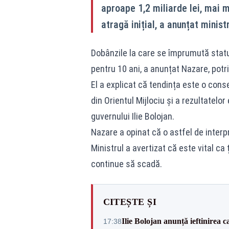
aproape 1,2 miliarde lei, mai m
atragă inițial, a anunțat minist
Dobânzile la care se împrumută statu
pentru 10 ani, a anunțat Nazare, potri
El a explicat că tendința este o cons
din Orientul Mijlociu și a rezultatel
guvernului Ilie Bolojan.
Nazare a opinat că o astfel de interpre
Ministrul a avertizat că este vital c
continue să scadă.
CITEȘTE ȘI
Ilie Bolojan anunță ieftinirea 
17:38