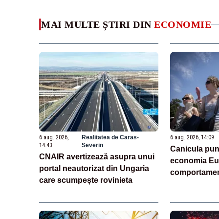
MAI MULTE ȘTIRI DIN
ECONOMIE
6 aug. 2026,
Realitatea de Caras-
6 aug. 2026, 14:09
14:43
Severin
Canicula pun
CNAIR avertizează asupra unui
economia Eur
portal neautorizat din Ungaria
comportamen
care scumpește rovinieta
(analiză)