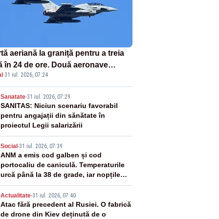
tă aeriană la graniță pentru a treia
ă în 24 de ore. Două aeronave
l
·
31 iul. 2026, 07:24
fighter britanice au fost ridicate de
ol
2
Sanatate
-
31 iul. 2026, 07:29
SANITAS: Niciun scenariu favorabil
pentru angajații din sănătate în
proiectul Legii salarizării
3
Social
-
31 iul. 2026, 07:39
ANM a emis cod galben și cod
portocaliu de caniculă. Temperaturile
urcă până la 38 de grade, iar nopțile
devin tropicale
4
Actualitate
-
31 iul. 2026, 07:40
Atac fără precedent al Rusiei. O fabrică
de drone din Kiev deținută de o