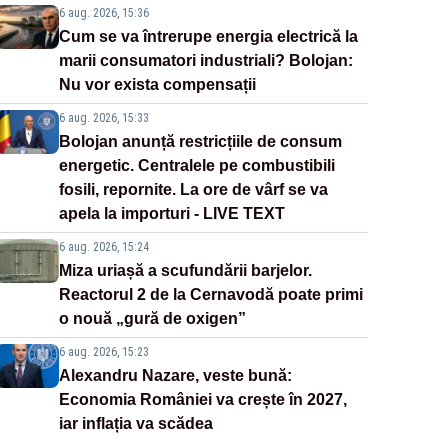
6 aug. 2026, 15:36
Cum se va întrerupe energia electrică la
marii consumatori industriali? Bolojan:
Nu vor exista compensații
6 aug. 2026, 15:33
Bolojan anunță restricțiile de consum
energetic. Centralele pe combustibili
fosili, repornite. La ore de vârf se va
apela la importuri - LIVE TEXT
6 aug. 2026, 15:24
Miza uriașă a scufundării barjelor.
Reactorul 2 de la Cernavodă poate primi
o nouă „gură de oxigen”
6 aug. 2026, 15:23
Alexandru Nazare, veste bună:
Economia României va crește în 2027,
iar inflația va scădea