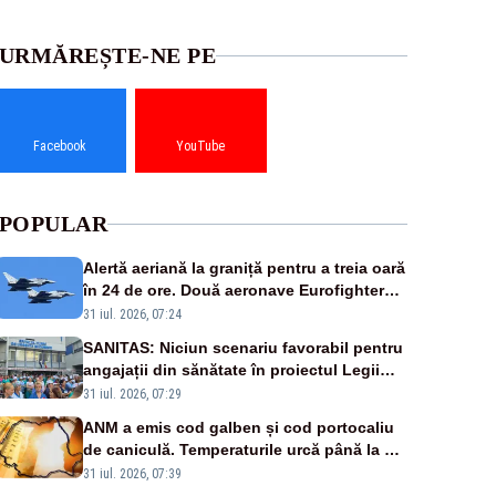
URMĂREȘTE-NE PE
Facebook
YouTube
POPULAR
Alertă aeriană la graniță pentru a treia oară
în 24 de ore. Două aeronave Eurofighter
britanice au fost ridicate de la sol
31 iul. 2026, 07:24
SANITAS: Niciun scenariu favorabil pentru
angajații din sănătate în proiectul Legii
salarizării
31 iul. 2026, 07:29
ANM a emis cod galben și cod portocaliu
de caniculă. Temperaturile urcă până la 38
de grade, iar nopțile devin tropicale
31 iul. 2026, 07:39