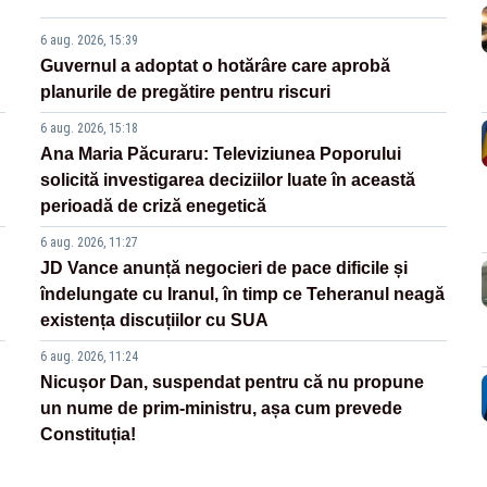
6 aug. 2026, 15:39
Guvernul a adoptat o hotărâre care aprobă
planurile de pregătire pentru riscuri
6 aug. 2026, 15:18
Ana Maria Păcuraru: Televiziunea Poporului
solicită investigarea deciziilor luate în această
perioadă de criză enegetică
6 aug. 2026, 11:27
JD Vance anunță negocieri de pace dificile și
îndelungate cu Iranul, în timp ce Teheranul neagă
existența discuțiilor cu SUA
6 aug. 2026, 11:24
Nicușor Dan, suspendat pentru că nu propune
un nume de prim-ministru, așa cum prevede
Constituția!