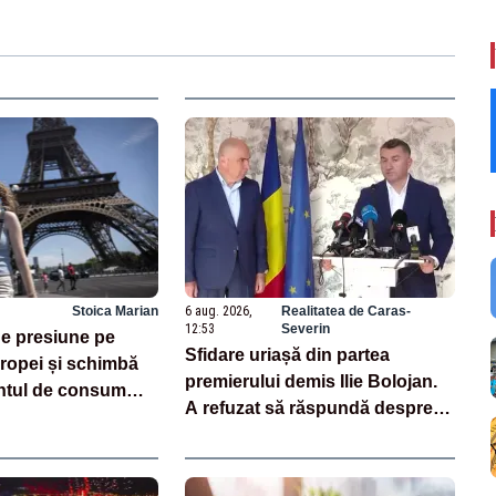
Stoica Marian
6 aug. 2026,
Realitatea de Caras-
12:53
Severin
e presiune pe
Sfidare uriașă din partea
opei și schimbă
premierului demis Ilie Bolojan.
tul de consum
A refuzat să răspundă despre
centralele pe cărbune