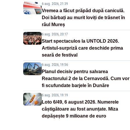
6 aug. 2026, 21:39
Vremea a făcut prăpăd după caniculă.
Doi bărbați au murit loviți de trăsnet în
râul Mureș
6 aug. 2026, 20:17
Start spectaculos la UNTOLD 2026.
Artistul-surpriză care deschide prima
seară de festival
6 aug. 2026, 19:56
Planul decisiv pentru salvarea
Reactorului 2 de la Cernavodă. Cum vor
fi scufundate barjele în Dunăre
6 aug. 2026, 19:19
Loto 6/49, 6 august 2026. Numerele
câștigătoare au fost anunțate. Miza
depășește 9 milioane de euro