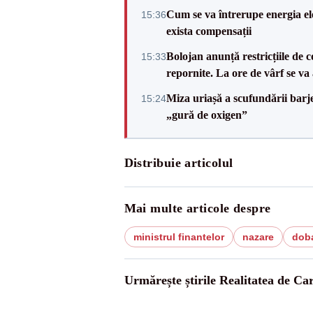
Cum se va întrerupe energia el
15:36
exista compensații
Bolojan anunță restricțiile de c
15:33
repornite. La ore de vârf se v
Miza uriașă a scufundării barj
15:24
„gură de oxigen”
Distribuie articolul
Mai multe articole despre
ministrul finantelor
nazare
dob
Urmărește știrile Realitatea de Ca