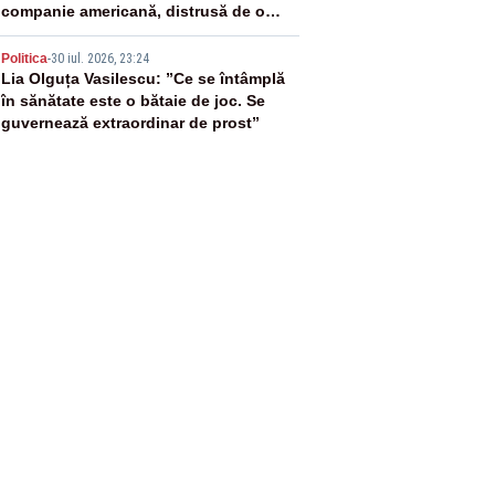
companie americană, distrusă de o
rachetă rusească
5
Politica
-
30 iul. 2026, 23:24
Lia Olguța Vasilescu: ”Ce se întâmplă
în sănătate este o bătaie de joc. Se
guvernează extraordinar de prost”