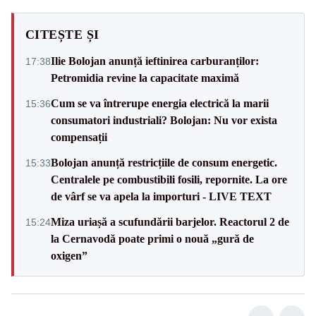
CITEȘTE ȘI
Ilie Bolojan anunță ieftinirea carburanților:
17:38
Petromidia revine la capacitate maximă
Cum se va întrerupe energia electrică la marii
15:36
consumatori industriali? Bolojan: Nu vor exista
compensații
Bolojan anunță restricțiile de consum energetic.
15:33
Centralele pe combustibili fosili, repornite. La ore
de vârf se va apela la importuri - LIVE TEXT
Miza uriașă a scufundării barjelor. Reactorul 2 de
15:24
la Cernavodă poate primi o nouă „gură de
oxigen”