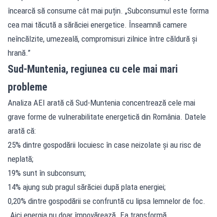
încearcă să consume cât mai puțin. „Subconsumul este forma
cea mai tăcută a sărăciei energetice. Înseamnă camere
neîncălzite, umezeală, compromisuri zilnice între căldură și
hrană.”
Sud-Muntenia, regiunea cu cele mai mari
probleme
Analiza AEI arată că Sud-Muntenia concentrează cele mai
grave forme de vulnerabilitate energetică din România. Datele
arată că:
25% dintre gospodării locuiesc în case neizolate și au risc de
neplată;
19% sunt în subconsum;
14% ajung sub pragul sărăciei după plata energiei;
0,20% dintre gospodării se confruntă cu lipsa lemnelor de foc.
„Aici energia nu doar împovărează. Ea transformă