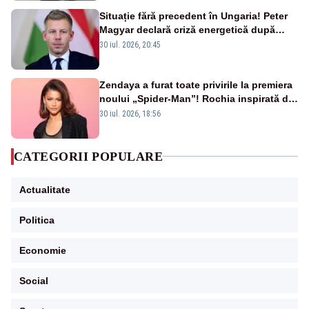
Situație fără precedent în Ungaria! Peter
Magyar declară criză energetică după
oprirea centralei de la Paks
30 iul. 2026, 20:45
Zendaya a furat toate privirile la premiera
noului „Spider-Man”! Rochia inspirată de
pânza de păianjen a făcut senzație
30 iul. 2026, 18:56
CATEGORII POPULARE
Actualitate
Politica
Economie
Social