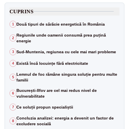
CUPRINS
Două tipuri de sărăcie energetică în România
1
Regiunile unde oamenii consumă prea puțină
2
energie
Sud-Muntenia, regiunea cu cele mai mari probleme
3
Există încă locuințe fără electricitate
4
Lemnul de foc rămâne singura soluție pentru multe
5
familii
București-Ilfov are cel mai redus nivel de
6
vulnerabilitate
Ce soluții propun specialiștii
7
Concluzia analizei: energia a devenit un factor de
8
excludere socială