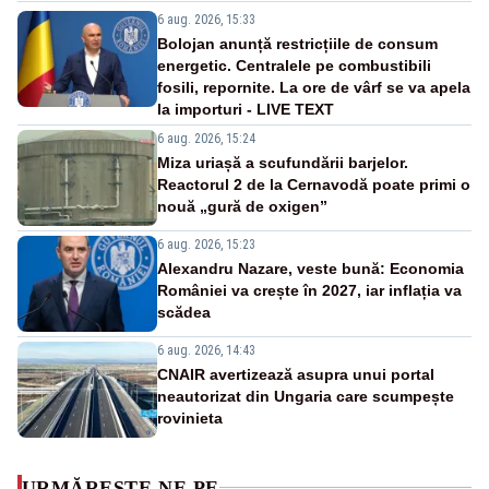
6 aug. 2026, 15:33
Bolojan anunță restricțiile de consum
energetic. Centralele pe combustibili
fosili, repornite. La ore de vârf se va apela
la importuri - LIVE TEXT
6 aug. 2026, 15:24
Miza uriașă a scufundării barjelor.
Reactorul 2 de la Cernavodă poate primi o
nouă „gură de oxigen”
6 aug. 2026, 15:23
Alexandru Nazare, veste bună: Economia
României va crește în 2027, iar inflația va
scădea
6 aug. 2026, 14:43
CNAIR avertizează asupra unui portal
neautorizat din Ungaria care scumpește
rovinieta
URMĂREȘTE-NE PE