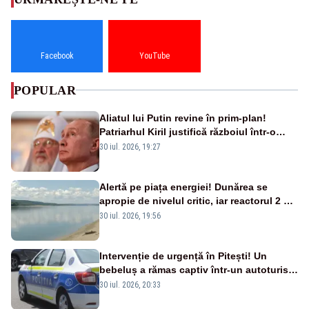
Facebook
YouTube
POPULAR
Aliatul lui Putin revine în prim-plan!
Patriarhul Kiril justifică războiul într-o
nouă carte
30 iul. 2026, 19:27
Alertă pe piața energiei! Dunărea se
apropie de nivelul critic, iar reactorul 2 de
la Cernavodă ar putea fi oprit
30 iul. 2026, 19:56
Intervenție de urgență în Pitești! Un
bebeluș a rămas captiv într-un autoturism
din cauza unei defecțiuni
30 iul. 2026, 20:33