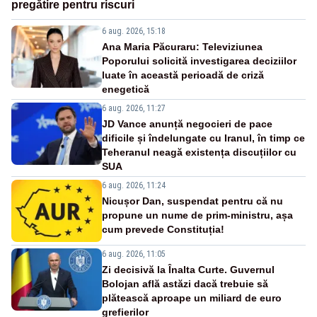
pregătire pentru riscuri
6 aug. 2026, 15:18
Ana Maria Păcuraru: Televiziunea
Poporului solicită investigarea deciziilor
luate în această perioadă de criză
enegetică
6 aug. 2026, 11:27
JD Vance anunță negocieri de pace
dificile și îndelungate cu Iranul, în timp ce
Teheranul neagă existența discuțiilor cu
SUA
6 aug. 2026, 11:24
Nicușor Dan, suspendat pentru că nu
propune un nume de prim-ministru, așa
cum prevede Constituția!
6 aug. 2026, 11:05
Zi decisivă la Înalta Curte. Guvernul
Bolojan află astăzi dacă trebuie să
plătească aproape un miliard de euro
grefierilor