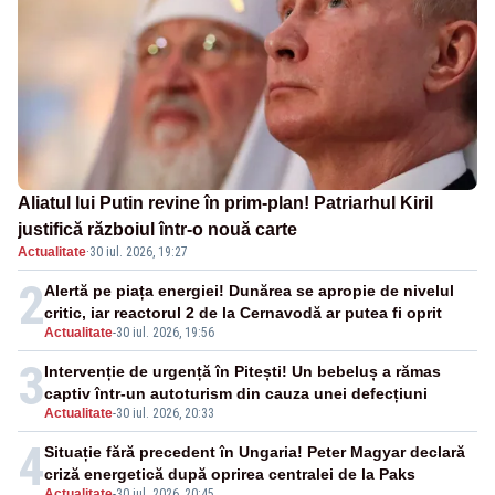
Aliatul lui Putin revine în prim-plan! Patriarhul Kiril
justifică războiul într-o nouă carte
Actualitate
·
30 iul. 2026, 19:27
2
Alertă pe piața energiei! Dunărea se apropie de nivelul
critic, iar reactorul 2 de la Cernavodă ar putea fi oprit
Actualitate
-
30 iul. 2026, 19:56
3
Intervenție de urgență în Pitești! Un bebeluș a rămas
captiv într-un autoturism din cauza unei defecțiuni
Actualitate
-
30 iul. 2026, 20:33
4
Situație fără precedent în Ungaria! Peter Magyar declară
criză energetică după oprirea centralei de la Paks
Actualitate
-
30 iul. 2026, 20:45