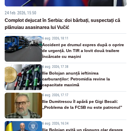
24 feb. 2026, 15:50
Complot dejucat în Serbia: doi bărbați, suspectați că
plănuiau asasinarea lui Vučić
6 aug. 2026, 18:11
Accident pe drumul expres după o oprire
de urgență. Un TIR a lovit două trailere
încărcate cu mașini
6 aug. 2026, 17:38
Ilie Bolojan anunță ieftinirea
carburanților: Petromidia revine la
capacitate maximă
6 aug. 2026, 17:17
Ilie Dumitrescu îl apără pe Gigi Becali:
„Problema de la FCSB nu este patronul”
6 aug. 2026, 16:34
Ilie Bolojan evită un răspuns clar despre