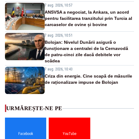
7 aug. 2026, 10:57
ANSVSA a negociat, la Ankara, un acord
pentru facilitarea tranzitului prin Turcia al
carcaselor de ovine și bovine
7 aug. 2026, 10:51
Bolojan: Nivelul Dunării asigură o
funcționare a centralei de la Cernavodă
de patru-cinci zile dacă debitele vor
scădea
7 aug. 2026, 10:43
Criza din energie. Cine scapă de măsurile
de raționalizare impuse de Bolojan
URMĂREȘTE-NE PE
Facebook
YouTube