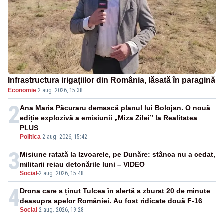
Infrastructura irigațiilor din România, lăsată în paragină
Economie
·
2 aug. 2026, 15:38
2
Ana Maria Păcuraru demască planul lui Bolojan. O nouă
ediție explozivă a emisiunii „Miza Zilei” la Realitatea
PLUS
Politica
-
2 aug. 2026, 15:42
3
Misiune ratată la Izvoarele, pe Dunăre: stânca nu a cedat,
militarii reiau detonările luni – VIDEO
Social
-
2 aug. 2026, 15:48
4
Drona care a ținut Tulcea în alertă a zburat 20 de minute
deasupra apelor României. Au fost ridicate două F-16
Social
-
2 aug. 2026, 19:28