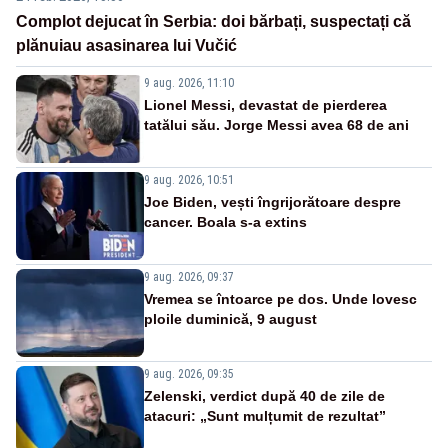
Complot dejucat în Serbia: doi bărbați, suspectați că
plănuiau asasinarea lui Vučić
9 aug. 2026, 11:10
Lionel Messi, devastat de pierderea
tatălui său. Jorge Messi avea 68 de ani
9 aug. 2026, 10:51
Joe Biden, vești îngrijorătoare despre
cancer. Boala s-a extins
9 aug. 2026, 09:37
Vremea se întoarce pe dos. Unde lovesc
ploile duminică, 9 august
9 aug. 2026, 09:35
Zelenski, verdict după 40 de zile de
atacuri: „Sunt mulțumit de rezultat”