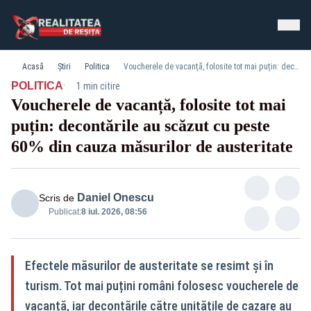
Acasă
Știri
Politica
Voucherele de vacanță, folosite tot mai puțin: decontările au scăzut cu peste 60% din cauza măsurilor de austeritate
·
POLITICA
1 min citire
Voucherele de vacanță, folosite tot mai
puțin: decontările au scăzut cu peste
60% din cauza măsurilor de austeritate
Daniel Onescu
Scris de
Publicat:
8 iul. 2026, 08:56
Efectele măsurilor de austeritate se resimt și în
turism. Tot mai puțini români folosesc voucherele de
vacanță, iar decontările către unitățile de cazare au