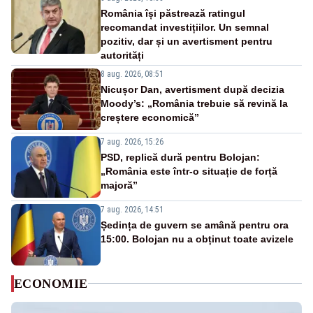
România își păstrează ratingul
recomandat investițiilor. Un semnal
pozitiv, dar și un avertisment pentru
autorități
8 aug. 2026, 08:51
Nicușor Dan, avertisment după decizia
Moody’s: „România trebuie să revină la
creștere economică”
7 aug. 2026, 15:26
PSD, replică dură pentru Bolojan:
„România este într-o situație de forță
majoră”
7 aug. 2026, 14:51
Ședința de guvern se amână pentru ora
15:00. Bolojan nu a obținut toate avizele
ECONOMIE