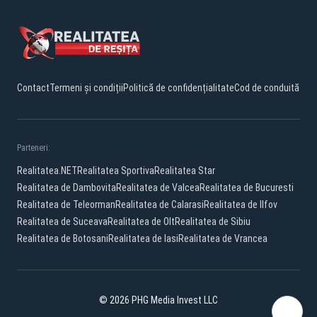
Contact
Termeni și condiții
Politică de confidențialitate
Cod de conduită
Parteneri:
Realitatea.NET
Realitatea Sportiva
Realitatea Star
Realitatea de Dambovita
Realitatea de Valcea
Realitatea de Bucuresti
Realitatea de Teleorman
Realitatea de Calarasi
Realitatea de Ilfov
Realitatea de Suceava
Realitatea de Olt
Realitatea de Sibiu
Realitatea de Botosani
Realitatea de Iasi
Realitatea de Vrancea
© 2026 PHG Media Invest LLC
Facebook
YouTube