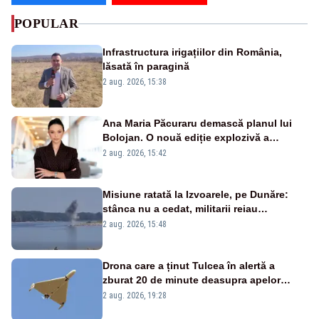
POPULAR
Infrastructura irigațiilor din România,
lăsată în paragină
2 aug. 2026, 15:38
Ana Maria Păcuraru demască planul lui
Bolojan. O nouă ediție explozivă a
emisiunii „Miza Zilei” la Realitatea PLUS
2 aug. 2026, 15:42
Misiune ratată la Izvoarele, pe Dunăre:
stânca nu a cedat, militarii reiau
detonările luni – VIDEO
2 aug. 2026, 15:48
Drona care a ținut Tulcea în alertă a
zburat 20 de minute deasupra apelor
României. Au fost ridicate două F-16
2 aug. 2026, 19:28