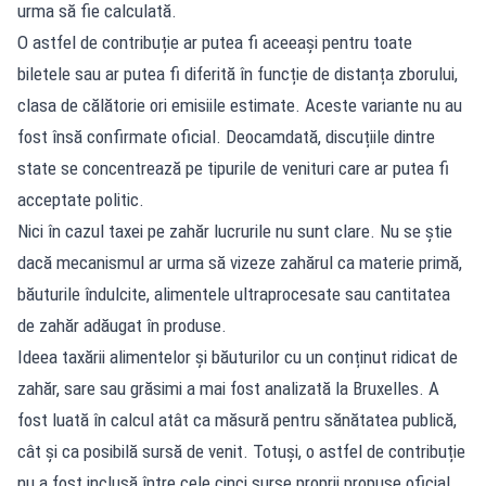
urma să fie calculată.
O astfel de contribuție ar putea fi aceeași pentru toate
biletele sau ar putea fi diferită în funcție de distanța zborului,
clasa de călătorie ori emisiile estimate. Aceste variante nu au
fost însă confirmate oficial. Deocamdată, discuțiile dintre
state se concentrează pe tipurile de venituri care ar putea fi
acceptate politic.
Nici în cazul taxei pe zahăr lucrurile nu sunt clare. Nu se știe
dacă mecanismul ar urma să vizeze zahărul ca materie primă,
băuturile îndulcite, alimentele ultraprocesate sau cantitatea
de zahăr adăugat în produse.
Ideea taxării alimentelor și băuturilor cu un conținut ridicat de
zahăr, sare sau grăsimi a mai fost analizată la Bruxelles. A
fost luată în calcul atât ca măsură pentru sănătatea publică,
cât și ca posibilă sursă de venit. Totuși, o astfel de contribuție
nu a fost inclusă între cele cinci surse proprii propuse oficial