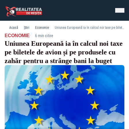
Acasă
Știri
Economie
Uniunea Europeană ia în calcul noi taxe pe biletele de avion și pe produsele cu zahăr pentru a strânge bani la buget
·
ECONOMIE
6 min citire
Uniunea Europeană ia în calcul noi taxe
pe biletele de avion și pe produsele cu
zahăr pentru a strânge bani la buget