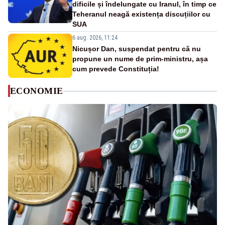
dificile și îndelungate cu Iranul, în timp ce
Teheranul neagă existența discuțiilor cu
SUA
6 aug. 2026, 11:24
Nicușor Dan, suspendat pentru că nu
propune un nume de prim-ministru, așa
cum prevede Constituția!
ECONOMIE