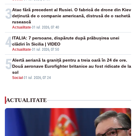
3
Atac fără precedent al Rusiei. O fabrică de drone din Kiev
deținută de o companie americană, distrusă de o rachetă
rusească
Actualitate
-
31 iul. 2026, 07:40
4
ITALIA: 7 persoane, dispărute după prăbușirea unei
clădiri în Sicilia | VIDEO
Actualitate
-
31 iul. 2026, 07:50
5
Alertă aeriană la graniță pentru a treia oară în 24 de ore.
Două aeronave Eurofighter britanice au fost ridicate de la
sol
Social
-
31 iul. 2026, 07:24
ACTUALITATE