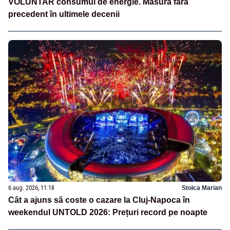
VOLUNTAR consumul de energie. Măsură fără
precedent în ultimele decenii
6 aug. 2026, 11:18
Stoica Marian
Cât a ajuns să coste o cazare la Cluj-Napoca în
weekendul UNTOLD 2026: Prețuri record pe noapte