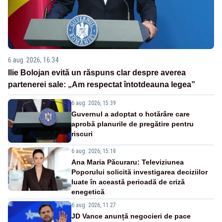
6 aug. 2026, 16:34
Ilie Bolojan evită un răspuns clar despre averea
partenerei sale: „Am respectat întotdeauna legea”
6 aug. 2026, 15:39
Guvernul a adoptat o hotărâre care
aprobă planurile de pregătire pentru
riscuri
6 aug. 2026, 15:18
Ana Maria Păcuraru: Televiziunea
Poporului solicită investigarea deciziilor
luate în această perioadă de criză
enegetică
6 aug. 2026, 11:27
JD Vance anunță negocieri de pace