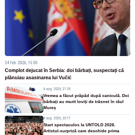
24 feb. 2026, 15:50
Complot dejucat în Serbia: doi bărbați, suspectați că
plănuiau asasinarea lui Vučić
6 aug. 2026, 21:39
Vremea a făcut prăpăd după caniculă. Doi
bărbați au murit loviți de trăsnet în râul
Mureș
6 aug. 2026, 20:17
Start spectaculos la UNTOLD 2026.
Artistul-surpriză care deschide prima