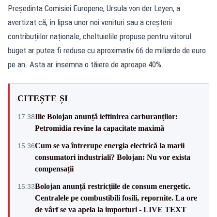
Președinta Comisiei Europene, Ursula von der Leyen, a
avertizat că, în lipsa unor noi venituri sau a creșterii
contribuțiilor naționale, cheltuielile propuse pentru viitorul
buget ar putea fi reduse cu aproximativ 66 de miliarde de euro
pe an. Asta ar însemna o tăiere de aproape 40%.
CITEȘTE ȘI
Ilie Bolojan anunță ieftinirea carburanților:
17:38
Petromidia revine la capacitate maximă
Cum se va întrerupe energia electrică la marii
15:36
consumatori industriali? Bolojan: Nu vor exista
compensații
Bolojan anunță restricțiile de consum energetic.
15:33
Centralele pe combustibili fosili, repornite. La ore
de vârf se va apela la importuri - LIVE TEXT