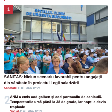
1
SANITAS: Niciun scenariu favorabil pentru angajații
din sănătate în proiectul Legii salarizării
Sanatate
·
31 iul. 2026, 07:29
2
ANM a emis cod galben și cod portocaliu de caniculă.
Temperaturile urcă până la 38 de grade, iar nopțile devin
tropicale
Social
-
31 iul. 2026, 07:39