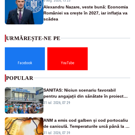
6 aug. 2026, 15:23
Alexandru Nazare, veste bună: Economia
României va crește în 2027, iar inflația va
scădea
URMĂREȘTE-NE PE
Facebook
YouTube
POPULAR
SANITAS: Niciun scenariu favorabil
pentru angajații din sănătate în proiectul
Legii salarizării
31 iul. 2026, 07:29
ANM a emis cod galben și cod portocaliu
de caniculă. Temperaturile urcă până la 38
de grade, iar nopțile devin tropicale
31 iul. 2026, 07:39