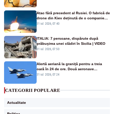
Atac fără precedent al Rusiei. O fabrică de
drone din Kiev deținută de o companie
americană, distrusă de o rachetă
31 iul. 2026, 07:40
rusească
ITALIA: 7 persoane, dispărute după
prăbușirea unei clădiri în Sicilia | VIDEO
31 iul. 2026, 07:50
Alertă aeriană la graniță pentru a treia
oară în 24 de ore. Două aeronave
Eurofighter britanice au fost ridicate de la
31 iul. 2026, 07:24
sol
CATEGORII POPULARE
Actualitate
Politica