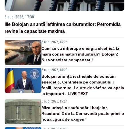
6 aug. 2026, 17:38
Ilie Bolojan anunță ieftinirea carburanților: Petromidia
revine la capacitate maximă
6 aug. 2026, 15:36
Cum se va întrerupe energia electrică la
marii consumatori industriali? Bolojan:
Nu vor exista compensații
6 aug. 2026, 15:33
Bolojan anunță restricțiile de consum
energetic. Centralele pe combustibili
fosili, repornite. La ore de vârf se va apela
la importuri - LIVE TEXT
6 aug. 2026, 15:24
Miza uriașă a scufundării barjelor.
Reactorul 2 de la Cernavodă poate primi o
nouă „gură de oxigen”