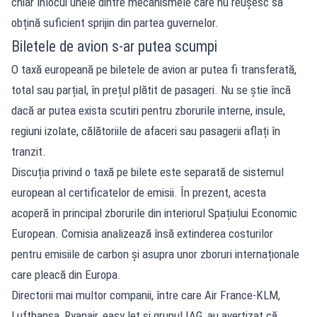
chiar înlocui unele dintre mecanismele care nu reușesc să
obțină suficient sprijin din partea guvernelor.
Biletele de avion s-ar putea scumpi
O taxă europeană pe biletele de avion ar putea fi transferată,
total sau parțial, în prețul plătit de pasageri. Nu se știe încă
dacă ar putea exista scutiri pentru zborurile interne, insule,
regiuni izolate, călătoriile de afaceri sau pasagerii aflați în
tranzit.
Discuția privind o taxă pe bilete este separată de sistemul
european al certificatelor de emisii. În prezent, acesta
acoperă în principal zborurile din interiorul Spațiului Economic
European. Comisia analizează însă extinderea costurilor
pentru emisiile de carbon și asupra unor zboruri internaționale
care pleacă din Europa.
Directorii mai multor companii, între care Air France-KLM,
Lufthansa, Ryanair, easyJet și grupul IAG, au avertizat că