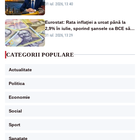
stare de urgență energetică
31 iul. 2026, 13:40
Eurostat: Rata inflaţiei a urcat până la
2,9% în iulie, sporind şansele ca BCE să
majoreze dobânda
31 iul. 2026, 13:29
CATEGORII POPULARE
Actualitate
Politica
Economie
Social
Sport
Sanatate