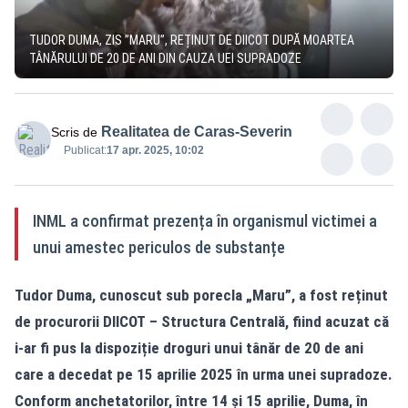
TUDOR DUMA, ZIS ”MARU”, REȚINUT DE DIICOT DUPĂ MOARTEA
TÂNĂRULUI DE 20 DE ANI DIN CAUZA UEI SUPRADOZE
Realitatea de Caras-Severin
Scris de
Publicat:
17 apr. 2025, 10:02
INML a confirmat prezența în organismul victimei a
unui amestec periculos de substanțe
Tudor Duma, cunoscut sub porecla „Maru”, a fost reținut
de procurorii DIICOT – Structura Centrală, fiind acuzat că
i-ar fi pus la dispoziție droguri unui tânăr de 20 de ani
care a decedat pe 15 aprilie 2025 în urma unei supradoze.
Conform anchetatorilor, între 14 și 15 aprilie, Duma, în