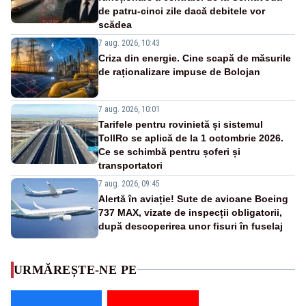
de patru-cinci zile dacă debitele vor
scădea
7 aug. 2026, 10:43
Criza din energie. Cine scapă de măsurile
de raționalizare impuse de Bolojan
7 aug. 2026, 10:01
Tarifele pentru rovinietă și sistemul
TollRo se aplică de la 1 octombrie 2026.
Ce se schimbă pentru șoferi și
transportatori
7 aug. 2026, 09:45
Alertă în aviație! Sute de avioane Boeing
737 MAX, vizate de inspecții obligatorii,
după descoperirea unor fisuri în fuselaj
URMĂREȘTE-NE PE