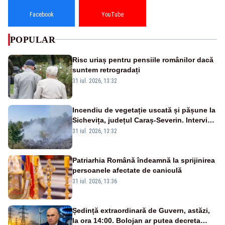
Facebook
YouTube
POPULAR
Risc uriaș pentru pensiile românilor dacă
suntem retrogradați
31 iul. 2026, 13:32
Incendiu de vegetație uscată și pășune la
Sichevița, județul Caraș-Severin. Intervin
pompierii ISU și două elicoptere Black
31 iul. 2026, 13:32
Hawk
Patriarhia Română îndeamnă la sprijinirea
persoanele afectate de caniculă
31 iul. 2026, 13:36
Ședință extraordinară de Guvern, astăzi,
la ora 14:00. Bolojan ar putea decreta