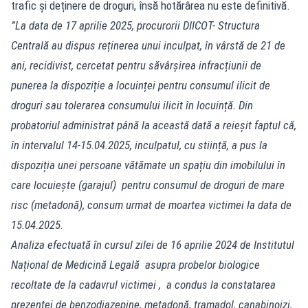
trafic și deținere de droguri, însă hotărârea nu este definitivă.
”La data de 17 aprilie 2025, procurorii DIICOT- Structura
Centrală au dispus reținerea unui inculpat, în vârstă de 21 de
ani, recidivist, cercetat pentru săvârșirea infracțiunii de
punerea la dispoziție a locuinței pentru consumul ilicit de
droguri sau tolerarea consumului ilicit în locuință. Din
probatoriul administrat până la această dată a reieșit faptul că,
în intervalul 14-15.04.2025, inculpatul, cu stiință, a pus la
dispoziția unei persoane vătămate un spațiu din imobilului în
care locuiește (garajul) pentru consumul de droguri de mare
risc (metadonă), consum urmat de moartea victimei la data de
15.04.2025.
Analiza efectuată în cursul zilei de 16 aprilie 2024 de Institutul
Național de Medicină Legală asupra probelor biologice
recoltate de la cadavrul victimei , a condus la constatarea
prezenței de benzodiazepine, metadonă, tramadol, canabinoizi,