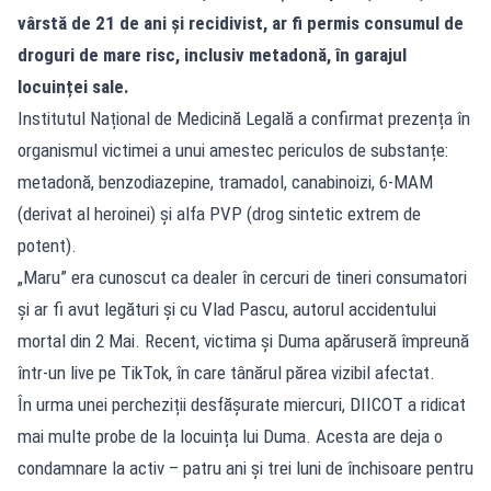
vârstă de 21 de ani și recidivist, ar fi permis consumul de
droguri de mare risc, inclusiv metadonă, în garajul
locuinței sale.
Institutul Național de Medicină Legală a confirmat prezența în
organismul victimei a unui amestec periculos de substanțe:
metadonă, benzodiazepine, tramadol, canabinoizi, 6-MAM
(derivat al heroinei) și alfa PVP (drog sintetic extrem de
potent).
„Maru” era cunoscut ca dealer în cercuri de tineri consumatori
și ar fi avut legături și cu Vlad Pascu, autorul accidentului
mortal din 2 Mai. Recent, victima și Duma apăruseră împreună
într-un live pe TikTok, în care tânărul părea vizibil afectat.
În urma unei percheziții desfășurate miercuri, DIICOT a ridicat
mai multe probe de la locuința lui Duma. Acesta are deja o
condamnare la activ – patru ani și trei luni de închisoare pentru