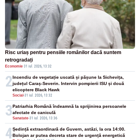
Risc uriaș pentru pensiile românilor dacă suntem
retrogradați
Economie
·
31 iul. 2026, 13:32
2
Incendiu de vegetație uscată și pășune la Sichevița,
județul Caraș-Severin. Intervin pompierii ISU și două
elicoptere Black Hawk
Social
-
31 iul. 2026, 13:32
3
Patriarhia Română îndeamnă la sprijinirea persoanele
afectate de caniculă
Sanatate
-
31 iul. 2026, 13:36
4
Ședință extraordinară de Guvern, astăzi, la ora 14:00.
Bolojan ar putea decreta stare de urgență energetică