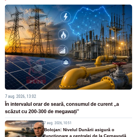
7 aug. 2026, 13:02
În intervalul orar de seară, consumul de curent „a
scăzut cu 200-300 de megawați”
7 aug. 2026, 10:51
Bolojan: Nivelul Dunării asigură o
funcționare a centralei de la Cernavodă