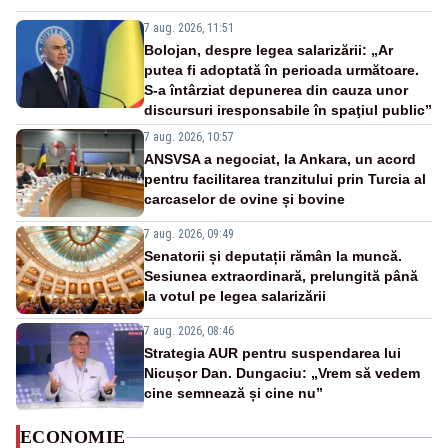
7 aug. 2026, 11:51
Bolojan, despre legea salarizării: „Ar
putea fi adoptată în perioada următoare.
S-a întârziat depunerea din cauza unor
discursuri iresponsabile în spaţiul public”
7 aug. 2026, 10:57
ANSVSA a negociat, la Ankara, un acord
pentru facilitarea tranzitului prin Turcia al
carcaselor de ovine și bovine
7 aug. 2026, 09:49
Senatorii și deputații rămân la muncă.
Sesiunea extraordinară, prelungită până
la votul pe legea salarizării
7 aug. 2026, 08:46
Strategia AUR pentru suspendarea lui
Nicușor Dan. Dungaciu: „Vrem să vedem
cine semnează și cine nu”
ECONOMIE