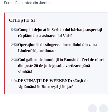
Sursa: Realitatea din Justitie
CITEȘTE ȘI
Complot dejucat în Serbia: doi bărbați, suspectați
15:50
că plănuiau asasinarea lui Vučić
Operațiunile de stingere a incendiului din zona
12:58
Lindenfeld, continuate
Cod galben de inundații în România. Zeci de râuri
12:36
din peste 20 de județe, sub avertizare până
sâmbătă
DESTINAȚII DE WEEKEND: sfârșit de
11:04
săptămână în București și în țară