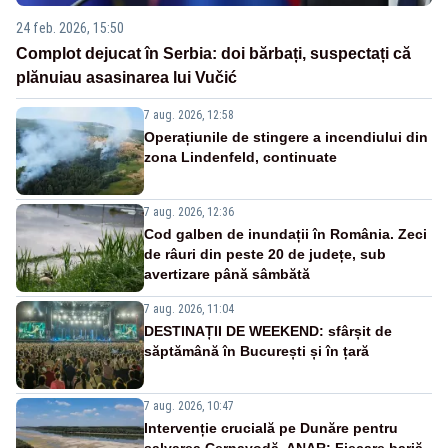
24 feb. 2026, 15:50
Complot dejucat în Serbia: doi bărbați, suspectați că
plănuiau asasinarea lui Vučić
7 aug. 2026, 12:58
Operațiunile de stingere a incendiului din
zona Lindenfeld, continuate
7 aug. 2026, 12:36
Cod galben de inundații în România. Zeci
de râuri din peste 20 de județe, sub
avertizare până sâmbătă
7 aug. 2026, 11:04
DESTINAȚII DE WEEKEND: sfârșit de
săptămână în București și în țară
7 aug. 2026, 10:47
Intervenție crucială pe Dunăre pentru
salvarea Cernavodă. ANAR: Fiecare barjă