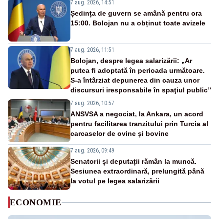
7 aug. 2026, 14:51
Ședința de guvern se amână pentru ora
15:00. Bolojan nu a obținut toate avizele
7 aug. 2026, 11:51
Bolojan, despre legea salarizării: „Ar
putea fi adoptată în perioada următoare.
S-a întârziat depunerea din cauza unor
discursuri iresponsabile în spaţiul public”
7 aug. 2026, 10:57
ANSVSA a negociat, la Ankara, un acord
pentru facilitarea tranzitului prin Turcia al
carcaselor de ovine și bovine
7 aug. 2026, 09:49
Senatorii și deputații rămân la muncă.
Sesiunea extraordinară, prelungită până
la votul pe legea salarizării
ECONOMIE