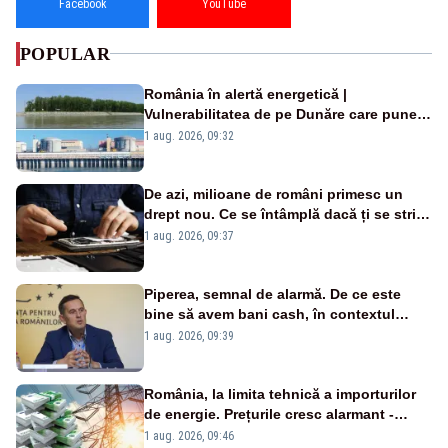
Facebook
YouTube
POPULAR
România în alertă energetică |
Vulnerabilitatea de pe Dunăre care pune
în pericol Centrala Cernavodă era
1 aug. 2026, 09:32
cunoscută de pe vremea lui Ceaușescu
De azi, milioane de români primesc un
drept nou. Ce se întâmplă dacă ți se strică
un produs
1 aug. 2026, 09:37
Piperea, semnal de alarmă. De ce este
bine să avem bani cash, în contextul
alertei energetice?
1 aug. 2026, 09:39
România, la limita tehnică a importurilor
de energie. Prețurile cresc alarmant -
Analiză Realitatea Plus
1 aug. 2026, 09:46