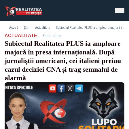
Acasă
Știri
Actualitate
Subiectul Realitatea PLUS ia amploare majoră în presa internațională. După jurnaliștii americani, cei italieni preiau cazul deciziei CNA și trag semnalul de alarmă
·
ACTUALITATE
3 min citire
Subiectul Realitatea PLUS ia amploare
majoră în presa internațională. După
jurnaliștii americani, cei italieni preiau
cazul deciziei CNA și trag semnalul de
alarmă