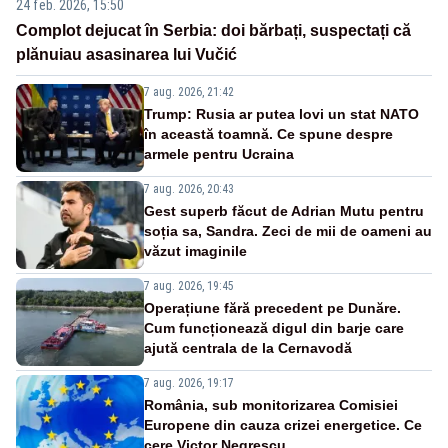
24 feb. 2026, 15:50
Complot dejucat în Serbia: doi bărbați, suspectați că
plănuiau asasinarea lui Vučić
7 aug. 2026, 21:42
Trump: Rusia ar putea lovi un stat NATO
în această toamnă. Ce spune despre
armele pentru Ucraina
7 aug. 2026, 20:43
Gest superb făcut de Adrian Mutu pentru
soția sa, Sandra. Zeci de mii de oameni au
văzut imaginile
7 aug. 2026, 19:45
Operațiune fără precedent pe Dunăre.
Cum funcționează digul din barje care
ajută centrala de la Cernavodă
7 aug. 2026, 19:17
România, sub monitorizarea Comisiei
Europene din cauza crizei energetice. Ce
cere Victor Negrescu