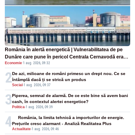
România în alertă energetică | Vulnerabilitatea de pe
Dunăre care pune în pericol Centrala Cernavodă era
Economie
·
1 aug. 2026, 09:32
cunoscută de pe vremea lui Ceaușescu
2
De azi, milioane de români primesc un drept nou. Ce se
întâmplă dacă ți se strică un produs
Social
-
1 aug. 2026, 09:37
3
Piperea, semnal de alarmă. De ce este bine să avem bani
cash, în contextul alertei energetice?
Politica
-
1 aug. 2026, 09:39
4
România, la limita tehnică a importurilor de energie.
Prețurile cresc alarmant - Analiză Realitatea Plus
Actualitate
-
1 aug. 2026, 09:46