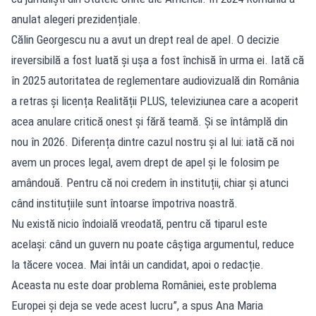
anulat alegeri prezidențiale.
Călin Georgescu nu a avut un drept real de apel. O decizie
ireversibilă a fost luată și ușa a fost închisă în urma ei. Iată că
în 2025 autoritatea de reglementare audiovizuală din România
a retras și licența Realității PLUS, televiziunea care a acoperit
acea anulare critică onest și fără teamă. Și se întâmplă din
nou în 2026. Diferența dintre cazul nostru și al lui: iată că noi
avem un proces legal, avem drept de apel și le folosim pe
amândouă. Pentru că noi credem în instituții, chiar și atunci
când instituțiile sunt întoarse împotriva noastră.
Nu există nicio îndoială vreodată, pentru că tiparul este
același: când un guvern nu poate câștiga argumentul, reduce
la tăcere vocea. Mai întâi un candidat, apoi o redacție.
Aceasta nu este doar problema României, este problema
Europei și deja se vede acest lucru”, a spus Ana Maria