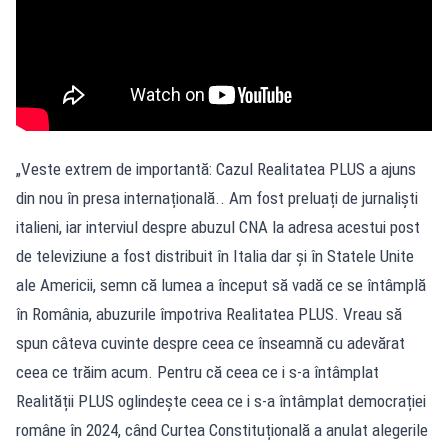
„Veste extrem de importantă: Cazul Realitatea PLUS a ajuns
din nou în presa internațională.. Am fost preluați de jurnaliști
italieni, iar interviul despre abuzul CNA la adresa acestui post
de televiziune a fost distribuit în Italia dar și în Statele Unite
ale Americii, semn că lumea a început să vadă ce se întâmplă
în România, abuzurile împotriva Realitatea PLUS. Vreau să
spun câteva cuvinte despre ceea ce înseamnă cu adevărat
ceea ce trăim acum. Pentru că ceea ce i s-a întâmplat
Realității PLUS oglindește ceea ce i s-a întâmplat democrației
române în 2024, când Curtea Constituțională a anulat alegerile