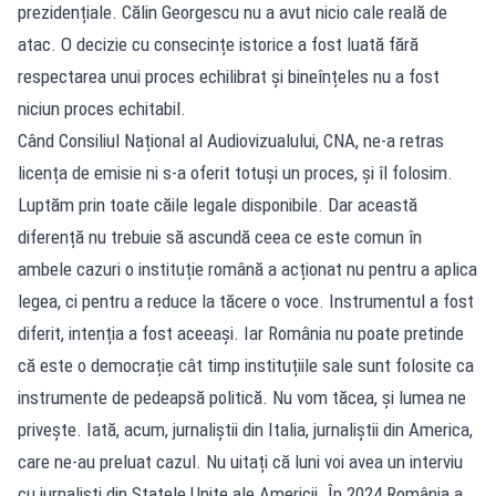
prezidențiale. Călin Georgescu nu a avut nicio cale reală de
atac. O decizie cu consecințe istorice a fost luată fără
respectarea unui proces echilibrat și bineînțeles nu a fost
niciun proces echitabil.
Când Consiliul Național al Audiovizualului, CNA, ne-a retras
licența de emisie ni s-a oferit totuși un proces, și îl folosim.
Luptăm prin toate căile legale disponibile. Dar această
diferență nu trebuie să ascundă ceea ce este comun în
ambele cazuri o instituție română a acționat nu pentru a aplica
legea, ci pentru a reduce la tăcere o voce. Instrumentul a fost
diferit, intenția a fost aceeași. Iar România nu poate pretinde
că este o democrație cât timp instituțiile sale sunt folosite ca
instrumente de pedeapsă politică. Nu vom tăcea, și lumea ne
privește. Iată, acum, jurnaliștii din Italia, jurnaliștii din America,
care ne-au preluat cazul. Nu uitați că luni voi avea un interviu
cu jurnaliști din Statele Unite ale Americii. În 2024 România a