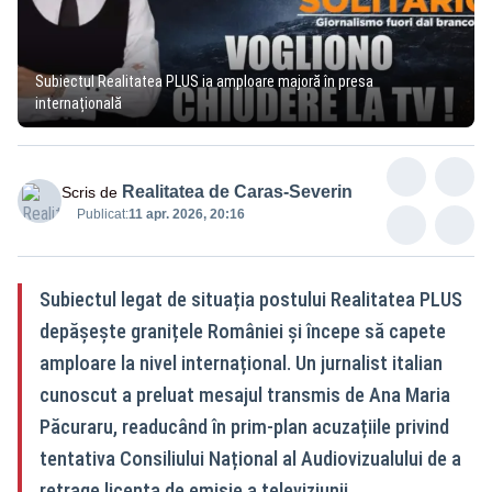
Subiectul Realitatea PLUS ia amploare majoră în presa
internațională
Realitatea de Caras-Severin
Scris de
Publicat:
11 apr. 2026, 20:16
Subiectul legat de situația postului Realitatea PLUS
depășește granițele României și începe să capete
amploare la nivel internațional. Un jurnalist italian
cunoscut a preluat mesajul transmis de Ana Maria
Păcuraru, readucând în prim-plan acuzațiile privind
tentativa Consiliului Național al Audiovizualului de a
retrage licența de emisie a televiziunii.