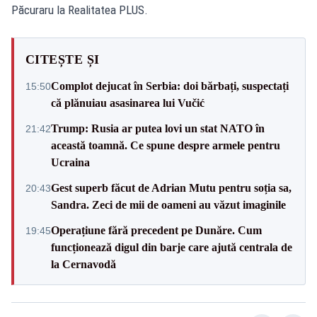
Păcuraru la Realitatea PLUS.
CITEȘTE ȘI
Complot dejucat în Serbia: doi bărbați, suspectați
15:50
că plănuiau asasinarea lui Vučić
Trump: Rusia ar putea lovi un stat NATO în
21:42
această toamnă. Ce spune despre armele pentru
Ucraina
Gest superb făcut de Adrian Mutu pentru soția sa,
20:43
Sandra. Zeci de mii de oameni au văzut imaginile
Operațiune fără precedent pe Dunăre. Cum
19:45
funcționează digul din barje care ajută centrala de
la Cernavodă