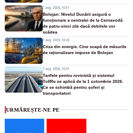
7 aug. 2026, 10:51
Bolojan: Nivelul Dunării asigură o
funcționare a centralei de la Cernavodă
de patru-cinci zile dacă debitele vor
scădea
7 aug. 2026, 10:43
Criza din energie. Cine scapă de măsurile
de raționalizare impuse de Bolojan
7 aug. 2026, 10:01
Tarifele pentru rovinietă și sistemul
TollRo se aplică de la 1 octombrie 2026.
Ce se schimbă pentru șoferi și
transportatori
URMĂREȘTE-NE PE