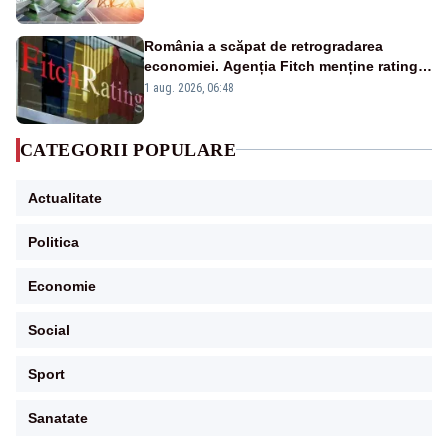
România a scăpat de retrogradarea
economiei. Agenția Fitch menține ratingul
„BBB-” cu perspectivă negativă
1 aug. 2026, 06:48
CATEGORII POPULARE
Actualitate
Politica
Economie
Social
Sport
Sanatate