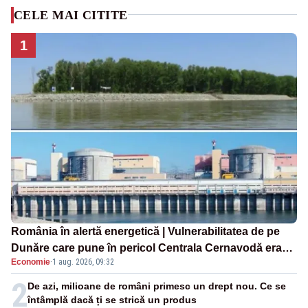
CELE MAI CITITE
1
România în alertă energetică | Vulnerabilitatea de pe
Dunăre care pune în pericol Centrala Cernavodă era
Economie
·
1 aug. 2026, 09:32
cunoscută de pe vremea lui Ceaușescu
2
De azi, milioane de români primesc un drept nou. Ce se
întâmplă dacă ți se strică un produs