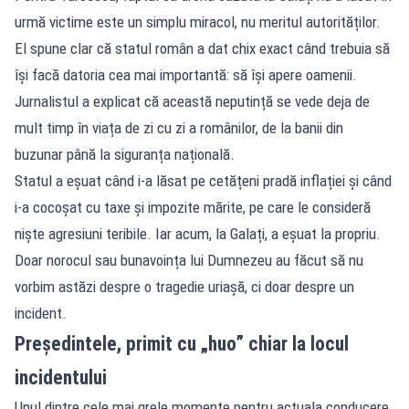
urmă victime este un simplu miracol, nu meritul autorităților.
El spune clar că statul român a dat chix exact când trebuia să
își facă datoria cea mai importantă: să își apere oamenii.
Jurnalistul a explicat că această neputință se vede deja de
mult timp în viața de zi cu zi a românilor, de la banii din
buzunar până la siguranța națională.
Statul a eșuat când i-a lăsat pe cetățeni pradă inflației și când
i-a cocoșat cu taxe și impozite mărite, pe care le consideră
niște agresiuni teribile. Iar acum, la Galați, a eșuat la propriu.
Doar norocul sau bunavoința lui Dumnezeu au făcut să nu
vorbim astăzi despre o tragedie uriașă, ci doar despre un
incident.
Președintele, primit cu „huo” chiar la locul
incidentului
Unul dintre cele mai grele momente pentru actuala conducere