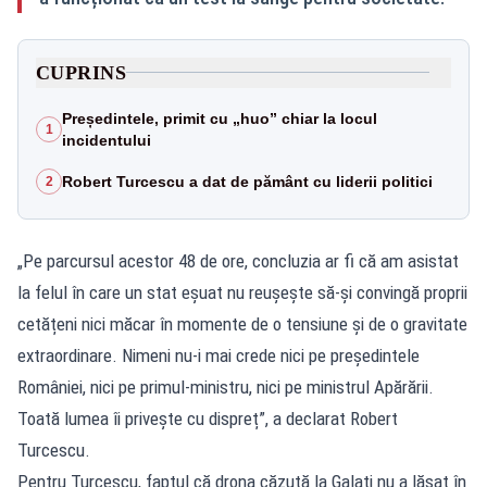
CUPRINS
Președintele, primit cu „huo” chiar la locul
1
incidentului
Robert Turcescu a dat de pământ cu liderii politici
2
„Pe parcursul acestor 48 de ore, concluzia ar fi că am asistat
la felul în care un stat eșuat nu reușește să-și convingă proprii
cetățeni nici măcar în momente de o tensiune și de o gravitate
extraordinare. Nimeni nu-i mai crede nici pe președintele
României, nici pe primul-ministru, nici pe ministrul Apărării.
Toată lumea îi privește cu dispreț”, a declarat Robert
Turcescu.
Pentru Turcescu, faptul că drona căzută la Galați nu a lăsat în