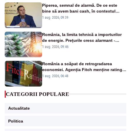
Piperea, semnal de alarmă. De ce este
bine să avem bani cash, în contextul
alertei energetice?
1 aug. 2026, 09:39
România, la limita tehnică a importurilor
de energie. Prețurile cresc alarmant -
Analiză Realitatea Plus
1 aug. 2026, 09:46
România a scăpat de retrogradarea
economiei. Agenția Fitch menține ratingul
„BBB-” cu perspectivă negativă
1 aug. 2026, 06:48
CATEGORII POPULARE
Actualitate
Politica