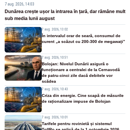
7 aug. 2026, 14:03
Dunărea crește ușor la intrarea în țară, dar rămâne mult
sub media lunii august
7 aug. 2026, 13:02
În intervalul orar de seară, consumul de
curent „a scăzut cu 200-300 de megawați”
7 aug. 2026, 10:51
Bolojan: Nivelul Dunării asigură o
funcționare a centralei de la Cernavodă
de patru-cinci zile dacă debitele vor
scădea
7 aug. 2026, 10:43
Criza din energie. Cine scapă de măsurile
de raționalizare impuse de Bolojan
7 aug. 2026, 10:01
Tarifele pentru rovinietă și sistemul
TollRo se aplică de la 1 octombrie 2026.