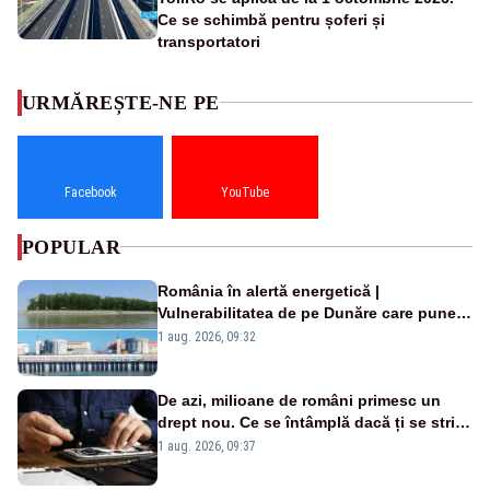
Ce se schimbă pentru șoferi și
transportatori
URMĂREȘTE-NE PE
Facebook
YouTube
POPULAR
România în alertă energetică |
Vulnerabilitatea de pe Dunăre care pune
în pericol Centrala Cernavodă era
1 aug. 2026, 09:32
cunoscută de pe vremea lui Ceaușescu
De azi, milioane de români primesc un
drept nou. Ce se întâmplă dacă ți se strică
un produs
1 aug. 2026, 09:37