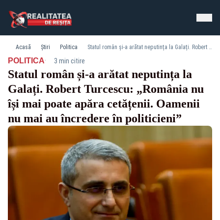
Acasă
Știri
Politica
Statul român și-a arătat neputința la Galați. Robert Turcescu: „România nu își mai poate apăra cetățenii. Oamenii nu mai au încredere în politicieni”
·
POLITICA
3 min citire
Statul român și-a arătat neputința la
Galați. Robert Turcescu: „România nu
își mai poate apăra cetățenii. Oamenii
nu mai au încredere în politicieni”