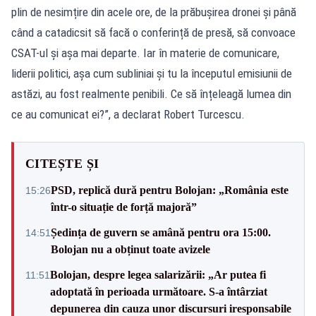
plin de nesimțire din acele ore, de la prăbușirea dronei și până
când a catadicsit să facă o conferință de presă, să convoace
CSAT-ul și așa mai departe. Iar în materie de comunicare,
liderii politici, așa cum subliniai și tu la începutul emisiunii de
astăzi, au fost realmente penibili. Ce să înțeleagă lumea din
ce au comunicat ei?”, a declarat Robert Turcescu.
CITEȘTE ȘI
PSD, replică dură pentru Bolojan: „România este
15:26
într-o situație de forță majoră”
Ședința de guvern se amână pentru ora 15:00.
14:51
Bolojan nu a obținut toate avizele
Bolojan, despre legea salarizării: „Ar putea fi
11:51
adoptată în perioada următoare. S-a întârziat
depunerea din cauza unor discursuri iresponsabile