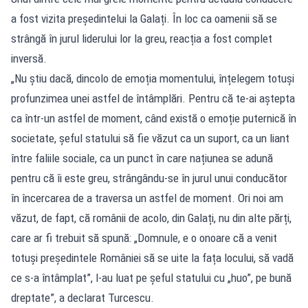
a fost vizita președintelui la Galați. În loc ca oamenii să se
strângă în jurul liderului lor la greu, reacția a fost complet
inversă.
„Nu știu dacă, dincolo de emoția momentului, înțelegem totuși
profunzimea unei astfel de întâmplări. Pentru că te-ai aștepta
ca într-un astfel de moment, când există o emoție puternică în
societate, șeful statului să fie văzut ca un suport, ca un liant
între faliile sociale, ca un punct în care națiunea se adună
pentru că îi este greu, strângându-se în jurul unui conducător
în încercarea de a traversa un astfel de moment. Ori noi am
văzut, de fapt, că românii de acolo, din Galați, nu din alte părți,
care ar fi trebuit să spună: „Domnule, e o onoare că a venit
totuși președintele României să se uite la fața locului, să vadă
ce s-a întâmplat”, l-au luat pe șeful statului cu „huo”, pe bună
dreptate”, a declarat Turcescu.