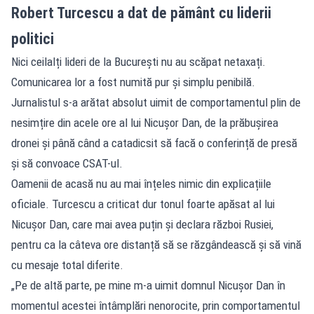
Robert Turcescu a dat de pământ cu liderii
politici
Nici ceilalți lideri de la București nu au scăpat netaxați.
Comunicarea lor a fost numită pur și simplu penibilă.
Jurnalistul s-a arătat absolut uimit de comportamentul plin de
nesimțire din acele ore al lui Nicușor Dan, de la prăbușirea
dronei și până când a catadicsit să facă o conferință de presă
și să convoace CSAT-ul.
Oamenii de acasă nu au mai înțeles nimic din explicațiile
oficiale. Turcescu a criticat dur tonul foarte apăsat al lui
Nicușor Dan, care mai avea puțin și declara război Rusiei,
pentru ca la câteva ore distanță să se răzgândească și să vină
cu mesaje total diferite.
„Pe de altă parte, pe mine m-a uimit domnul Nicușor Dan în
momentul acestei întâmplări nenorocite, prin comportamentul