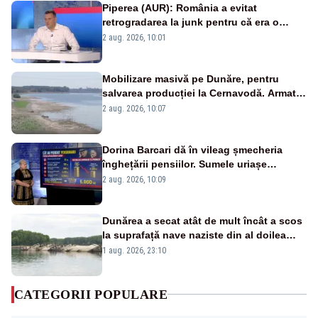
Piperea (AUR): România a evitat
retrogradarea la junk pentru că era o
catastrofă pentru bănci și fondurile de
2 aug. 2026, 10:01
pensii
Mobilizare masivă pe Dunăre, pentru
salvarea producției la Cernavodă. Armata
va detona o stâncă și va devia apa
2 aug. 2026, 10:07
fluviului - IMAGINI AERIENE
Dorina Barcari dă în vileag șmecheria
înghețării pensiilor. Sumele uriașe
pierdute de fiecare român
2 aug. 2026, 10:09
Dunărea a secat atât de mult încât a scos
la suprafață nave naziste din al doilea
război mondial
1 aug. 2026, 23:10
CATEGORII POPULARE