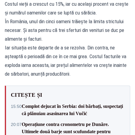
Costul vieții a crescut cu 15%, iar cu același procent va crește
și numărul oamenilor care se luptă cu sărăcia.
În România, unul din cinci oameni trăiește la limita strictului
necesar. Și asta pentru că trei sferturi din venituri se duc pe
alimente și facturi.
Iar situația este departe de a se rezolva. Din contra, ne
așteaptă o perioadă din ce în ce mai grea. Costul facturile va
exploda iarna aceasta, iar prețul alimentelor va crește inainte
de sărbatori, anunță producătorii.
CITEȘTE ȘI
Complot dejucat în Serbia: doi bărbați, suspectați
15:50
că plănuiau asasinarea lui Vučić
Operațiune contra cronometru pe Dunăre.
20:07
Ultimele două barje sunt scufundate pentru