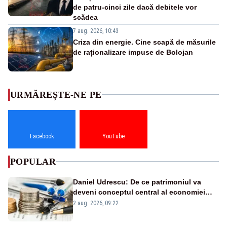
de patru-cinci zile dacă debitele vor
scădea
7 aug. 2026, 10:43
Criza din energie. Cine scapă de măsurile
de raționalizare impuse de Bolojan
URMĂREȘTE-NE PE
Facebook
YouTube
POPULAR
Daniel Udrescu: De ce patrimoniul va
deveni conceptul central al economiei
viitoare?
2 aug. 2026, 09:22