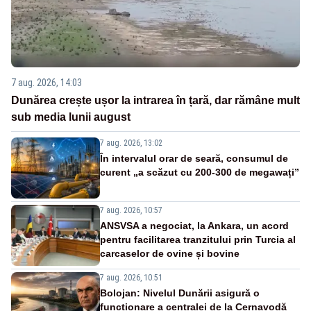
7 aug. 2026, 14:03
Dunărea crește ușor la intrarea în țară, dar rămâne mult
sub media lunii august
7 aug. 2026, 13:02
În intervalul orar de seară, consumul de
curent „a scăzut cu 200-300 de megawați”
7 aug. 2026, 10:57
ANSVSA a negociat, la Ankara, un acord
pentru facilitarea tranzitului prin Turcia al
carcaselor de ovine și bovine
7 aug. 2026, 10:51
Bolojan: Nivelul Dunării asigură o
funcționare a centralei de la Cernavodă