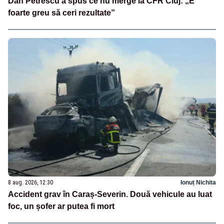
Dan Petrescu a spus ce nu merge la CFR Cluj: „E
foarte greu să ceri rezultate”
8 aug. 2026, 12:30
Ionuț Nichita
Accident grav în Caraș-Severin. Două vehicule au luat
foc, un șofer ar putea fi mort