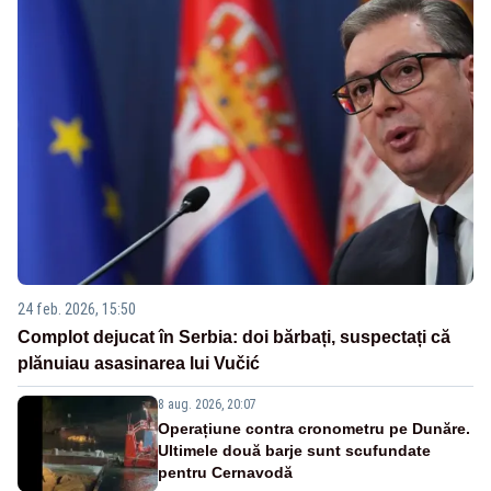
24 feb. 2026, 15:50
Complot dejucat în Serbia: doi bărbați, suspectați că
plănuiau asasinarea lui Vučić
8 aug. 2026, 20:07
Operațiune contra cronometru pe Dunăre.
Ultimele două barje sunt scufundate
pentru Cernavodă