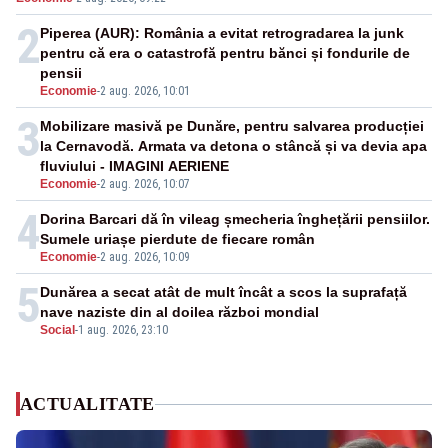
2
Piperea (AUR): România a evitat retrogradarea la junk
pentru că era o catastrofă pentru bănci și fondurile de
pensii
Economie
-
2 aug. 2026, 10:01
3
Mobilizare masivă pe Dunăre, pentru salvarea producției
la Cernavodă. Armata va detona o stâncă și va devia apa
fluviului - IMAGINI AERIENE
Economie
-
2 aug. 2026, 10:07
4
Dorina Barcari dă în vileag șmecheria înghețării pensiilor.
Sumele uriașe pierdute de fiecare român
Economie
-
2 aug. 2026, 10:09
5
Dunărea a secat atât de mult încât a scos la suprafață
nave naziste din al doilea război mondial
Social
-
1 aug. 2026, 23:10
ACTUALITATE