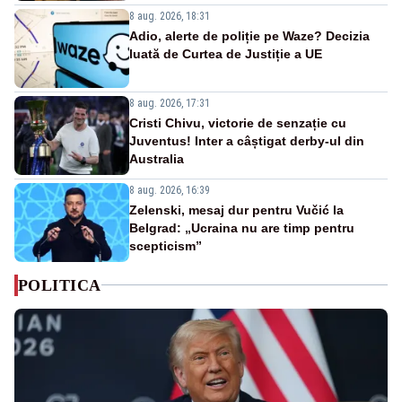
8 aug. 2026, 18:31
Adio, alerte de poliție pe Waze? Decizia
luată de Curtea de Justiție a UE
8 aug. 2026, 17:31
Cristi Chivu, victorie de senzație cu
Juventus! Inter a câștigat derby-ul din
Australia
8 aug. 2026, 16:39
Zelenski, mesaj dur pentru Vučić la
Belgrad: „Ucraina nu are timp pentru
scepticism”
POLITICA